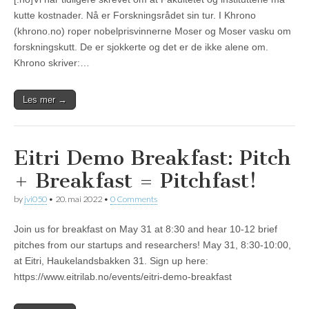
kutte kostnader. Nå er Forskningsrådet sin tur. I Khrono
(khrono.no) roper nobelprisvinnerne Moser og Moser vasku om
forskningskutt. De er sjokkerte og det er de ikke alene om.
Khrono skriver:…
Les mer →
Eitri Demo Breakfast: Pitch
+ Breakfast = Pitchfast!
by
jvi050
•
20. mai 2022
•
0 Comments
Join us for breakfast on May 31 at 8:30 and hear 10-12 brief
pitches from our startups and researchers! May 31, 8:30-10:00,
at Eitri, Haukelandsbakken 31. Sign up here:
https://www.eitrilab.no/events/eitri-demo-breakfast