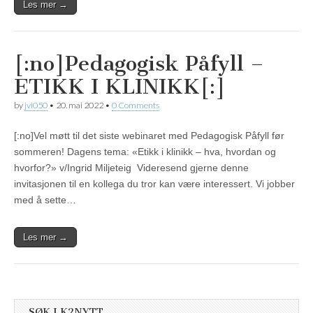
Les mer →
[:no]Pedagogisk Påfyll –
ETIKK I KLINIKK[:]
by
jvi050
•
20. mai 2022
•
0 Comments
[:no]Vel møtt til det siste webinaret med Pedagogisk Påfyll før
sommeren! Dagens tema: «Etikk i klinikk – hva, hvordan og
hvorfor?» v/Ingrid Miljeteig Videresend gjerne denne
invitasjonen til en kollega du tror kan være interessert. Vi jobber
med å sette…
Les mer →
SØK I K2NYTT