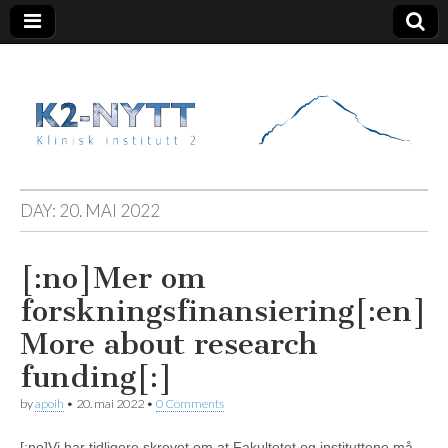
K2 Nytt
DAY:
20. MAI 2022
[:no]Mer om
forskningsfinansiering[:en]
More about research
funding[:]
by
apoih
•
20. mai 2022
•
0 Comments
[:no]Vi har tidligere skrevet om at Fakultetet og instituttene må