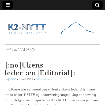
K2 Nytt
DAY:
6. MAI 2022
[:no]Ukens
leder[:en]Editorial[:]
by
jvi050
•
6. mai 2022
•
0 Comments
[:no]Kjære alle sammen! Jeg vil bruke ukens leder til å minne
om to saker: RETTE og undervisningsdagen. Jeg er ansvarlig
for oppfølging av prosjekter fra K2 i RETTE, derfor må jeg bare