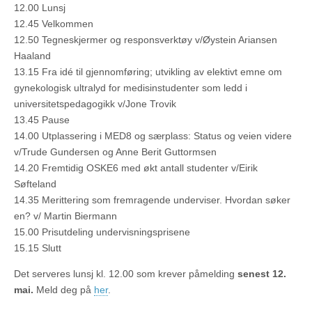
12.00 Lunsj
12.45 Velkommen
12.50 Tegneskjermer og responsverktøy v/Øystein Ariansen
Haaland
13.15 Fra idé til gjennomføring; utvikling av elektivt emne om
gynekologisk ultralyd for medisinstudenter som ledd i
universitetspedagogikk v/Jone Trovik
13.45 Pause
14.00 Utplassering i MED8 og særplass: Status og veien videre
v/Trude Gundersen og Anne Berit Guttormsen
14.20 Fremtidig OSKE6 med økt antall studenter v/Eirik
Søfteland
14.35 Merittering som fremragende underviser. Hvordan søker
en? v/ Martin Biermann
15.00 Prisutdeling undervisningsprisene
15.15 Slutt
Det serveres lunsj kl. 12.00 som krever påmelding
senest 12.
mai.
Meld deg på
her
.