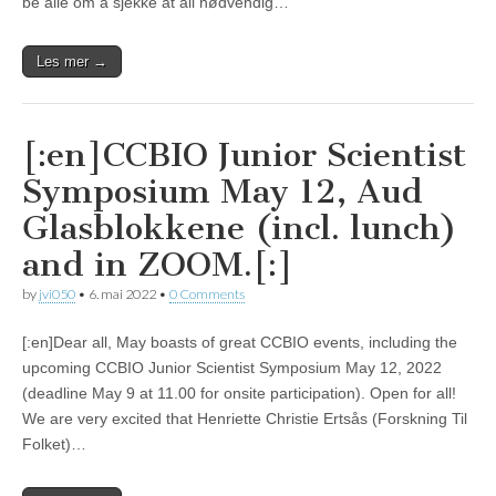
be alle om å sjekke at all nødvendig…
Les mer →
[:en]CCBIO Junior Scientist
Symposium May 12, Aud
Glasblokkene (incl. lunch)
and in ZOOM.[:]
by
jvi050
•
6. mai 2022
•
0 Comments
[:en]Dear all, May boasts of great CCBIO events, including the
upcoming CCBIO Junior Scientist Symposium May 12, 2022
(deadline May 9 at 11.00 for onsite participation). Open for all!
We are very excited that Henriette Christie Ertsås (Forskning Til
Folket)…