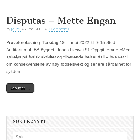
Disputas – Mette Engan
by
jvi050
•
6. mai 2022
•
0 Comments
Prøveforelesning: Torsdag 19. – mai 2022 kl. 9.15 Sted:
Auditorium 4, BB Bygget, Jonas Liesvei 91 Oppgitt emne «Med
søkelys på fysisk aktivitet og tilhørende helseutfall – hva vet vi
om konsekvensene av høy fødselsvekt og senere sårbarhet for
sykdom…
Les mer →
SØK I K2NYTT
Søk