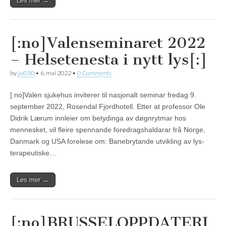
Les mer →
[:no]Valenseminaret 2022
– Helsetenesta i nytt lys[:]
by
jvi050
•
6. mai 2022
•
0 Comments
[:no]Valen sjukehus inviterer til nasjonalt seminar fredag 9.
september 2022, Rosendal Fjordhotell. Etter at professor Ole
Didrik Lærum innleier om betydinga av døgnrytmar hos
mennesket, vil fleire spennande foredragshaldarar frå Norge,
Danmark og USA forelese om: Banebrytande utvikling av lys-
terapeutiske…
Les mer →
[:no]BRUSSELOPPDATERI