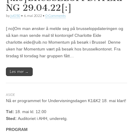
NG 29.04.22[:]
by
jvi050
•
6. mai 2022
•
0 Comments
[:no]Om man ønsker å melde seg på brusseloppdateringen og
så kan man sende mail til kontorsjef Charlotte Eide
charlotte.eide@uib.no Momentum på besøk i Brussel Denne
uken har Momentum vært på besøk hos brusselkontoret. Fra
tirsdag til torsdag har gruppen fått…
Les mer →
ASIDE
Nå er programmet for Undervisningsdagen K1&K2 18. mai klart!
Tid:
18. mai kl. 12.00
Sted:
Auditoriet i AHH, underetg.
PROGRAM