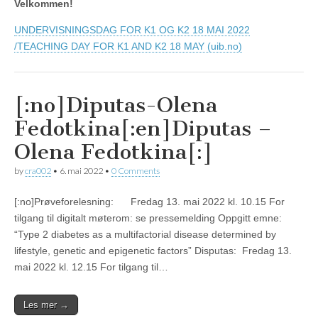
Velkommen!
UNDERVISNINGSDAG FOR K1 OG K2 18 MAI 2022
/TEACHING DAY FOR K1 AND K2 18 MAY (uib.no)
[:no]Diputas-Olena
Fedotkina[:en]Diputas –
Olena Fedotkina[:]
by
cra002
•
6. mai 2022
•
0 Comments
[:no]Prøveforelesning: Fredag 13. mai 2022 kl. 10.15 For
tilgang til digitalt møterom: se pressemelding Oppgitt emne:
“Type 2 diabetes as a multifactorial disease determined by
lifestyle, genetic and epigenetic factors” Disputas: Fredag 13.
mai 2022 kl. 12.15 For tilgang til…
Les mer →