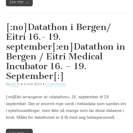
Les mer →
[:no]Datathon i Bergen/
Eitri 16.- 19.
september[:en]Datathon in
Bergen / Eitri Medical
Incubator 16. – 19.
September[:]
by
jvi050
•
6. mai 2022
•
0 Comments
[:no]Eitri arrangerer et «datathon» 16. september til 19.
september. Det er enormt mye verdi i helsedata som samles inn
i sykehussettinger, men ikke så mange som tar disse dataene i
bruk. Målet for datathonet er å få med seg helsepersonell,…