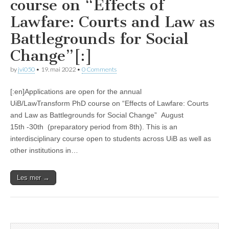
course on “Effects of
Lawfare: Courts and Law as
Battlegrounds for Social
Change”[:]
by
jvi050
•
19. mai 2022
•
0 Comments
[:en]Applications are open for the annual
UiB/LawTransform PhD course on “Effects of Lawfare: Courts
and Law as Battlegrounds for Social Change” August
15th -30th (preparatory period from 8th). This is an
interdisciplinary course open to students across UiB as well as
other institutions in…
Les mer →