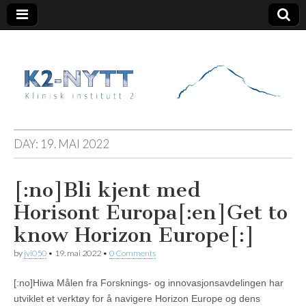
K2 Nytt
DAY:
19. MAI 2022
[:no]Bli kjent med
Horisont Europa[:en]Get to
know Horizon Europe[:]
by
jvi050
•
19. mai 2022
•
0 Comments
[:no]Hiwa Målen fra Forsknings- og innovasjonsavdelingen har
utviklet et verktøy for å navigere Horizon Europe og dens