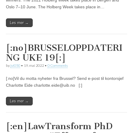
winners. The 2022 Holberg Week takes place in Bergen and
Oslo 7–10 June. The Holberg Week takes place in…
Les mer →
[:no]BRUSSELOPPDATERI
NG UKE 19[:]
by
jvi050
•
19. mai 2022
•
0 Comments
[:no]Vil du motta nyheter fra Brussel? Send e-post til kontorsjef
Charlotte Eide charlotte.eide@uib.no [:]
Les mer →
[:en]LawTransform PhD