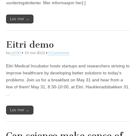
vurderingskriterier. Mer informasjon her[:]
Les mer →
Eitri demo
by
jvi050
•
19. mai 2022
•
0 Comments
Eitri Medical Incubator hosts startups and researchers striving to
improve healthcare by developing better solutions to today’s
problems. Join us for a breakfast on May 31 and hear from a
few of them! May 31, 8:30-10:00, at Eitri, Hauklenadsbakken 31.
…
Les mer →
Can science make sense of