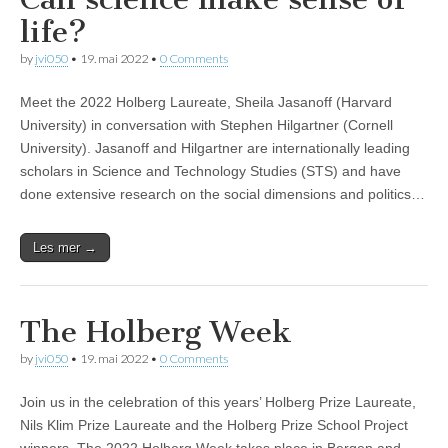
life?
by
jvi050
•
19. mai 2022
•
0 Comments
Meet the 2022 Holberg Laureate, Sheila Jasanoff (Harvard
University) in conversation with Stephen Hilgartner (Cornell
University). Jasanoff and Hilgartner are internationally leading
scholars in Science and Technology Studies (STS) and have
done extensive research on the social dimensions and politics…
Les mer →
The Holberg Week
by
jvi050
•
19. mai 2022
•
0 Comments
Join us in the celebration of this years’ Holberg Prize Laureate,
Nils Klim Prize Laureate and the Holberg Prize School Project