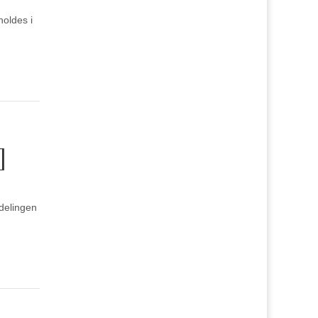
holdes i
]
ldelingen