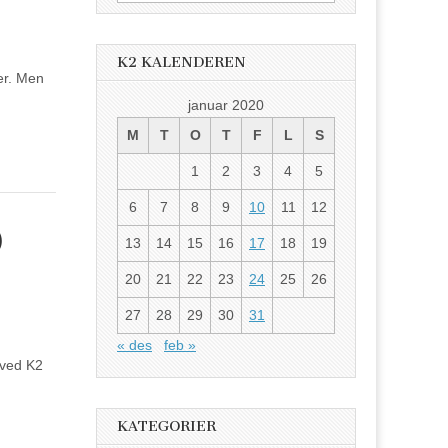
etter:
K2 KALENDEREN
ger. Men
januar 2020
M
T
O
T
F
L
S
1
2
3
4
5
6
7
8
9
10
11
12
)
13
14
15
16
17
18
19
20
21
22
23
24
25
26
27
28
29
30
31
« des
feb »
 ved K2
KATEGORIER