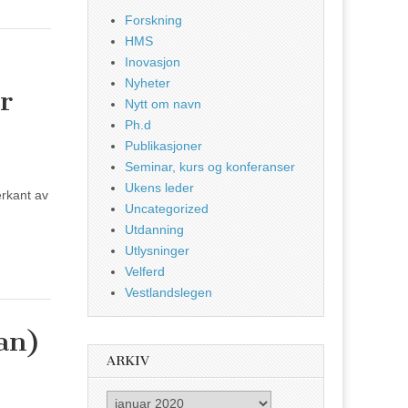
Forskning
HMS
Inovasjon
Nyheter
r
Nytt om navn
Ph.d
Publikasjoner
Seminar, kurs og konferanser
Ukens leder
erkant av
Uncategorized
Utdanning
Utlysninger
Velferd
Vestlandslegen
an)
ARKIV
Arkiv