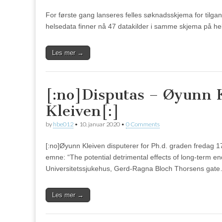
For første gang lanseres felles søknadsskjema for tilgang
helsedata finner nå 47 datakilder i samme skjema på hels
Les mer →
[:no]Disputas – Øyunn 
Kleiven[:]
by
hbe012
•
10. januar 2020
•
0 Comments
[:no]Øyunn Kleiven disputerer for Ph.d. graden fredag 1
emne: “The potential detrimental effects of long-term en
Universitetssjukehus, Gerd-Ragna Bloch Thorsens gat
Les mer →