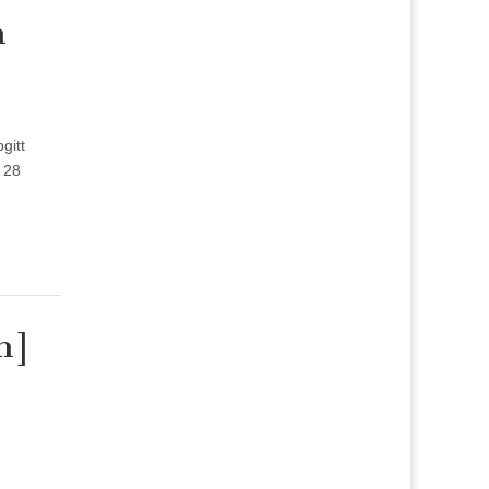
h
gitt
 28
n]