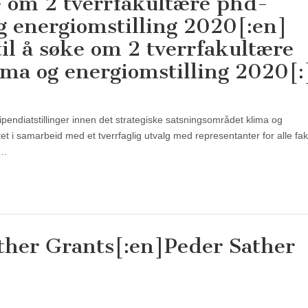
ke om 2 tverrfakultære phd-
og energiomstilling 2020[:en]
il å søke om 2 tverrfakultære
ima og energiomstilling 2020[:
 stipendiatstillinger innen det strategiske satsningsområdet klima og
t i samarbeid med et tverrfaglig utvalg med representanter for alle faku
r…
ther Grants[:en]Peder Sather