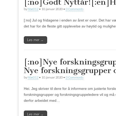
[:no]Godt Nyttår![:en]
by
hbe012
•
10. januar 2020
•
0 Comments
[:no] Jul og fridagene i enden av året er over. Det har væ
det har for de fleste gitt opplevelse av høytid og muligh
Les mer →
[:no]Nye forskningsgru
Nye forskningsgrupper o
by
hbe012
•
10. januar 2020
•
0 Comments
Hei. Jeg skriver til dere for å informere om justerte f
forskningsgrupper og forskningsgruppeledere vil og må en
derfor arbeidet med…
Les mer →