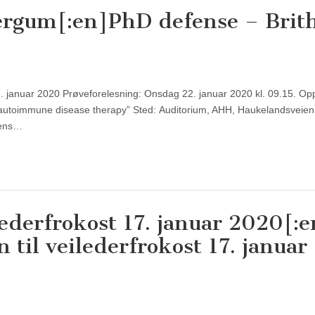
Bergum[:en]PhD defense – Brit
. januar 2020 Prøveforelesning: Onsdag 22. januar 2020 kl. 09.15. Opp
e autoimmune disease therapy” Sted: Auditorium, AHH, Haukelandsveien
gens…
ederfrokost 17. januar 2020[:e
il veilederfrokost 17. januar