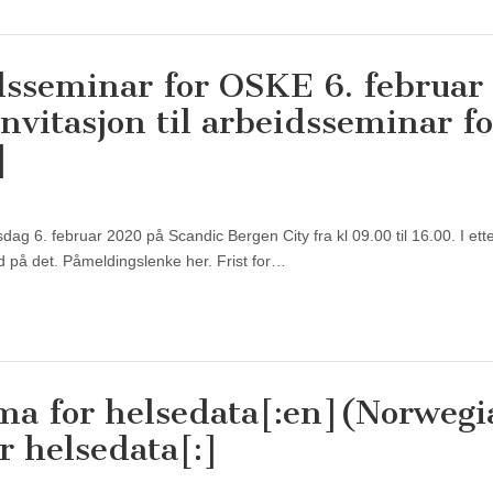
idsseminar for OSKE 6. februar
vitasjon til arbeidsseminar fo
]
 6. februar 2020 på Scandic Bergen City fra kl 09.00 til 16.00. I ett
 på det. Påmeldingslenke her. Frist for…
ma for helsedata[:en](Norwegi
r helsedata[:]