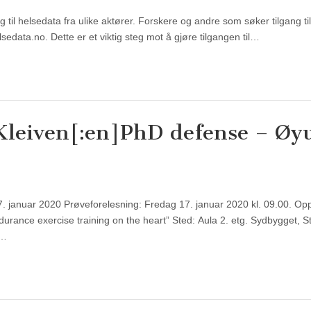
 til helsedata fra ulike aktører. Forskere og andre som søker tilgang til
edata.no. Dette er et viktig steg mot å gjøre tilgangen til…
Kleiven[:en]PhD defense – Øy
7. januar 2020 Prøveforelesning: Fredag 17. januar 2020 kl. 09.00. Opp
durance exercise training on the heart” Sted: Aula 2. etg. Sydbygget, 
e…