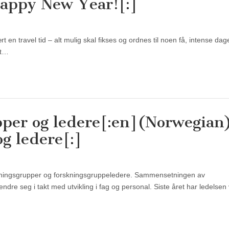
Happy New Year![:]
rt en travel tid – alt mulig skal fikses og ordnes til noen få, intense da
et…
pper og ledere[:en](Norwegian
g ledere[:]
orskningsgrupper og forskningsgruppeledere. Sammensetningen av
dre seg i takt med utvikling i fag og personal. Siste året har ledelsen