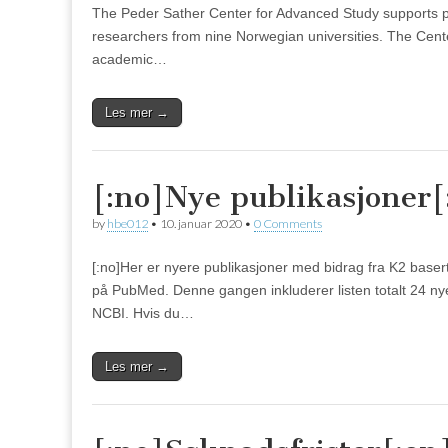
The Peder Sather Center for Advanced Study supports pro
researchers from nine Norwegian universities. The Cent
academic…
Les mer →
[:no]Nye publikasjoner[
by
hbe012
•
10. januar 2020
•
0 Comments
[:no]Her er nyere publikasjoner med bidrag fra K2 basert 
på PubMed. Denne gangen inkluderer listen totalt 24 ny
NCBI. Hvis du…
Les mer →