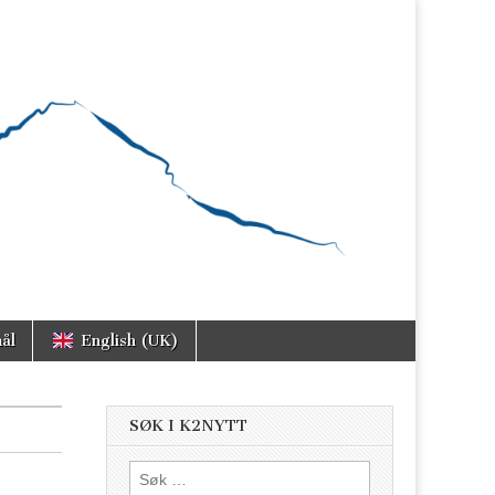
ål
English (UK)
SØK I K2NYTT
Søk