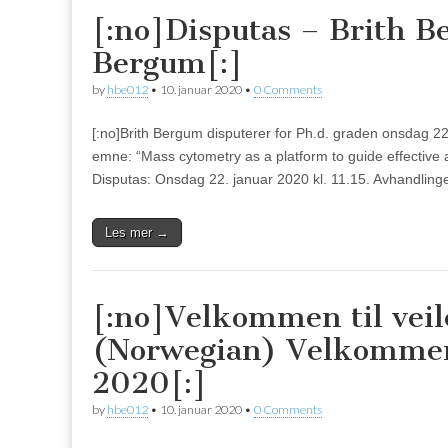
[:no]Disputas – Brith 
Bergum[:]
by
hbe012
•
10. januar 2020
•
0 Comments
[:no]Brith Bergum disputerer for Ph.d. graden onsdag 22
emne: “Mass cytometry as a platform to guide effectiv
Disputas: Onsdag 22. januar 2020 kl. 11.15. Avhandlin
Les mer →
[:no]Velkommen til veil
(Norwegian) Velkommen t
2020[:]
by
hbe012
•
10. januar 2020
•
0 Comments