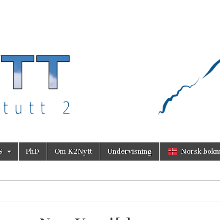
S
PhD
Om K2Nytt
Undervisning
Norsk bokm