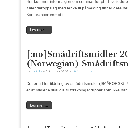
Her kommer informasjon om seminar for ph.d.-veiledere v
Kalenderoppslag med lenke til påmelding finner dere her.
Konferanserommet i…
Les mer →
[:no]Smådriftsmidler 20
(Norwegian) Smådriftsmi
by
hbe012
•
10. januar 2020
•
0 Comments
Det er tid for tildeling av smådriftsmidler (SMÅFORSK).
er at midlene skal gis til forskningsgrupper som ikke har 
Les mer →