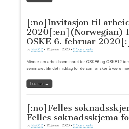
[:no]Invitasjon til arbe
2020[:en](Norwegian) In
OSKE 6. februar 2020[:
by
hbe012
•
10. januar 2020
•
0 Comments
Minner om arbeidsseminaret for OSKE6 og OSKE12 torsdag
seminaret blir det middag for de som ønsker å være med
Les mer →
[:no]Felles søknadsskje
Felles søknadsskjema fo
by
hbe012
•
10. januar 2020
•
0 Comments