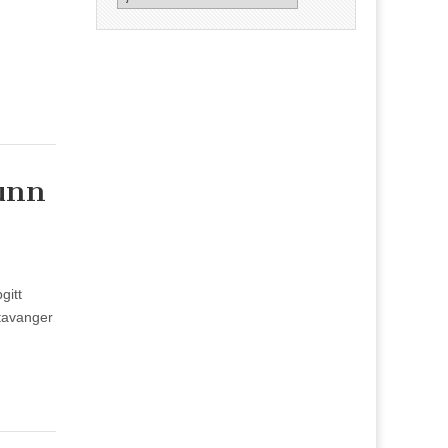
unn
gitt
Stavanger