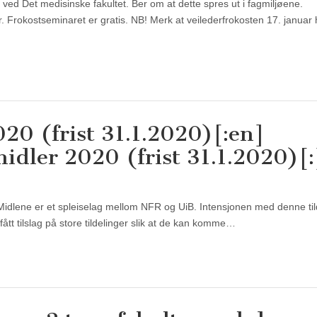
ed Det medisinske fakultet. Ber om at dette spres ut i fagmiljøene.
 Frokostseminaret er gratis. NB! Merk at veilederfrokosten 17. januar 
20 (frist 31.1.2020)[:en]
dler 2020 (frist 31.1.2020)[:
 Midlene er et spleiselag mellom NFR og UiB. Intensjonen med denne ti
fått tilslag på store tildelinger slik at de kan komme…