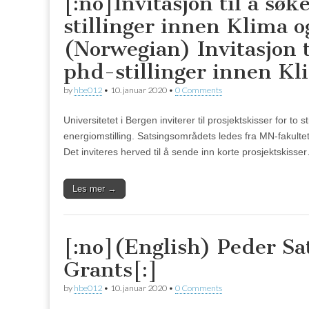
[:no]Invitasjon til å sø
stillinger innen Klima 
(Norwegian) Invitasjon t
phd-stillinger innen Kl
by
hbe012
•
10. januar 2020
•
0 Comments
Universitetet i Bergen inviterer til prosjektskisser for to
energiomstilling. Satsingsområdets ledes fra MN-fakultete
Det inviteres herved til å sende inn korte prosjektskisse
Les mer →
[:no](English) Peder Sa
Grants[:]
by
hbe012
•
10. januar 2020
•
0 Comments