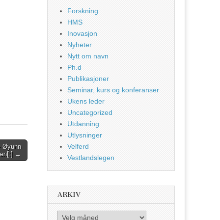
Forskning
HMS
Inovasjon
Nyheter
Nytt om navn
Ph.d
Publikasjoner
Seminar, kurs og konferanser
Ukens leder
Uncategorized
Utdanning
Utlysninger
Velferd
– Øyunn
ven[:] →
Vestlandslegen
ARKIV
Arkiv