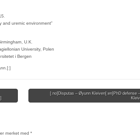
15.
ry and uremic environment”
 Birmingham, U.K.
iellonian University, Polen
sitetet i Bergen
ann.
[:]
[:no]Disputas – Øyunn Kleiven[:en]PhD defense 
]
Klei
t er merket med
*