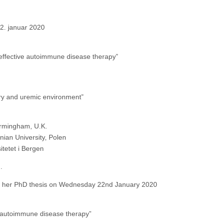
2. januar 2020
 effective autoimmune disease therapy”
ry and uremic environment”
irmingham, U.K.
nian University, Polen
tetet i Bergen
.
nd her PhD thesis on Wednesday 22nd
January 2020
e autoimmune disease therapy”