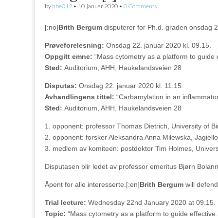
by
hbe012
•
10. januar 2020
•
0 Comments
[:no]
Brith Bergum
disputerer for Ph.d. graden onsdag 2
Prøveforelesning:
Onsdag 22. januar 2020 kl. 09.15.
Oppgitt emne:
“Mass cytometry as a platform to guide
Sted:
A
uditorium, AHH, Haukelandsveien 28
Disputas:
Onsdag 22. januar 2020 kl. 11.15.
Avhandlingens tittel:
“Carbamylation in an inflammato
Sted:
A
uditorium, AHH, Haukelandsveien 28
1. opponent:
professor Thomas Dietrich, University of B
2. opponent: forsker Aleksandra Anna Milewska, Jagiello
3. medlem av komiteen: postdoktor Tim Holmes, Universi
Disputasen blir ledet av professor emeritus Bjørn Bolann
Åpent for alle interesserte.[:en]
Brith Bergum
w
ill defe
Trial lecture:
Wednesday 22nd January 2020
at 09.15.
Topic:
“Mass cytometry as a platform to guide effectiv