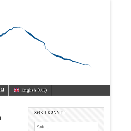
ål
English (UK)
SØK I K2NYTT
h
Søk