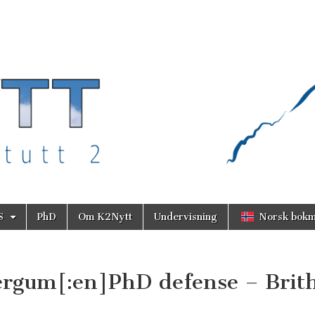
S
PhD
Om K2Nytt
Undervisning
Norsk bokm
Bergum[:en]PhD defense – Brit