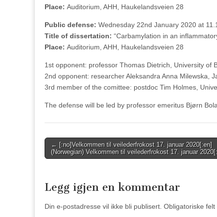
Place:
A
uditorium, AHH, Haukelandsveien 28
Public defense:
Wednesday 22nd
January 2020 at 11.
Title of dissertation
:
“
Carbamylation in an inflammato
Place:
A
uditorium, AHH, Haukelandsveien 28
1st opponent:
professor Thomas Dietrich, University of
2nd opponent: researcher Aleksandra Anna Milewska, Jag
3rd member of the comittee: postdoc Tim Holmes, Univer
The defense will be led by professor emeritus Bjørn Bol
Post
← [:no]Velkommen til veilederfrokost 17. januar 2020[:en]
(Norwegian) Velkommen til veilederfrokost 17. januar 2020[:
navigation
Legg igjen en kommentar
Din e-postadresse vil ikke bli publisert.
Obligatoriske fel