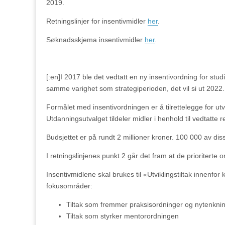
2019.
Retningslinjer for insentivmidler
her
.
Søknadsskjema insentivmidler
her
.
[:en]I 2017 ble det vedtatt en ny insentivordning for stu
samme varighet som strategiperioden, det vil si ut 2022.
Formålet med insentivordningen er å tilrettelegge for utvik
Utdanningsutvalget tildeler midler i henhold til vedtatte 
Budsjettet er på rundt 2 millioner kroner. 100 000 av diss
I retningslinjenes punkt 2 går det fram at de prioriterte 
Insentivmidlene skal brukes til «Utviklingstiltak innenfo
fokusområder:
Tiltak som fremmer praksisordninger og nytenkni
Tiltak som styrker mentorordningen