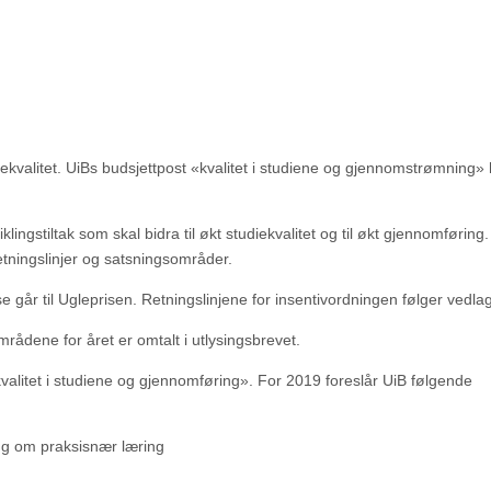
diekvalitet. UiBs budsjettpost «kvalitet i studiene og gjennomstrømning»
lingstiltak som skal bidra til økt studiekvalitet og til økt gjennomføring.
retningslinjer og satsningsområder.
e går til Ugleprisen. Retningslinjene for insentivordningen følger vedlag
områdene for året er omtalt i utlysingsbrevet.
r kvalitet i studiene og gjennomføring». For 2019 foreslår UiB følgende
ng om praksisnær læring