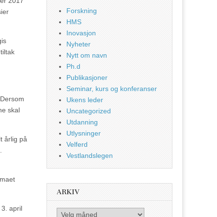
ber 2017
Forskning
ier
HMS
Inovasjon
gis
Nyheter
iltak
Nytt om navn
Ph.d
Publikasjoner
Seminar, kurs og konferanser
. Dersom
Ukens leder
ne skal
Uncategorized
Utdanning
Utlysninger
t årlig på
Velferd
.
Vestlandslegen
emaet
ARKIV
3. april
Arkiv