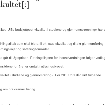
kultet[:]
valitet. UiBs budsjettpost «kvalitet i studiene og gjennomstrømning» ha
lingstiltak som skal bidra til økt studiekvalitet og til økt gjennomføring.
retningslinjer og satsningsområder.
e går til Ugleprisen. Retningslinjene for insentivordningen følger vedlag
områdene for året er omtalt i utlysingsbrevet.
r kvalitet i studiene og gjennomføring». For 2019 foreslår UiB følgende
ng om praksisnær læring