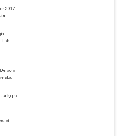
ber 2017
ier
gis
iltak
. Dersom
ne skal
t årlig på
.
emaet