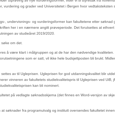
lder utprøving av nye vurderingsformer, viser vi til styresak fra novem
er, vurdering og grader ved Universitetet i Bergen hvor vedtaksteksten s
ings-, undervisnings- og vurderingsformer kan fakultetene etter søknad 
skriften her i en nærmere angitt prøveperiode. Det forutsettes at ethvert t
slutningen av studieåret 2019/2020.
 søke om det.
rderes å være klart i målgruppen og at de har den nødvendige kvaliteten
forutsetningene som er satt, vil ikke hele budsjettposten bli brukt. Midle
settes av til Ugleprisen. Ugleprisen for god utdanningskvalitet blir utdel
er vinneren av fakultetets studiekvalitetspris til Ugleprisen ved UiB, jf
studiekvalitetsprisen kan bli nominert.
fakultetet på vedlagte søknadsskjema (det finnes en Word-versjon av skj
 at søknader fra programutvalg og institutt oversendes fakultetet innen 