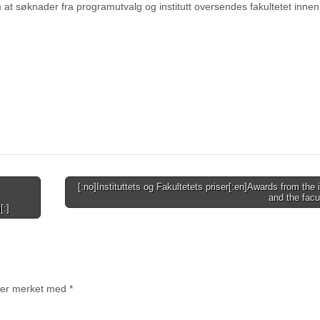
 at søknader fra programutvalg og institutt oversendes fakultetet innen 
[:no]Instituttets og Fakultetets priser[:en]Awards from the i
and the facu
[:]
t er merket med
*