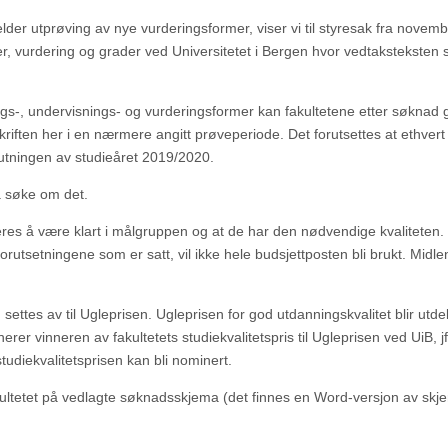
lder utprøving av nye vurderingsformer, viser vi til styresak fra novem
er, vurdering og grader ved Universitetet i Bergen hvor vedtaksteksten s
ings-, undervisnings- og vurderingsformer kan fakultetene etter søknad 
skriften her i en nærmere angitt prøveperiode. Det forutsettes at ethvert t
slutningen av studieåret 2019/2020.
 søke om det.
rderes å være klart i målgruppen og at de har den nødvendige kvaliteten
forutsetningene som er satt, vil ikke hele budsjettposten bli brukt. Midle
settes av til Ugleprisen. Ugleprisen for god utdanningskvalitet blir utdel
er vinneren av fakultetets studiekvalitetspris til Ugleprisen ved UiB, jf
studiekvalitetsprisen kan bli nominert.
fakultetet på vedlagte søknadsskjema (det finnes en Word-versjon av skj