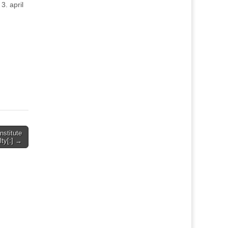
3. april
nstitute
lty[:] →