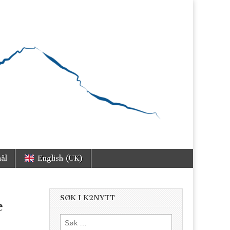
ål
English (UK)
SØK I K2NYTT
e
Søk