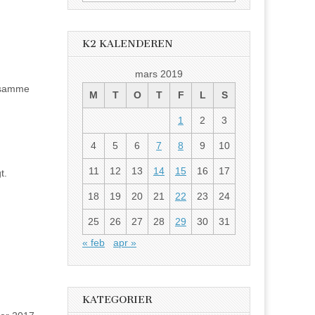
etter:
K2 KALENDEREN
mars 2019
r samme
M
T
O
T
F
L
S
1
2
3
4
5
6
7
8
9
10
11
12
13
14
15
16
17
t.
18
19
20
21
22
23
24
25
26
27
28
29
30
31
« feb
apr »
KATEGORIER