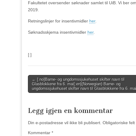
Fakultetet oversender søknader samlet til UiB. Vi ber om
2019.
Retningslinjer for insentivmidler
her
.
Søknadsskjema insentivmidler
her
.
[:]
Post
← [:no]Barne- og ungdomssjukehuset skifter navn til
Glasblokkene fra 6. mai[:en](Norwegian) Barne- og
navigation
ungdomssjukehuset skifter navn til Glasblokkene fra 6. mai
Legg igjen en kommentar
Din e-postadresse vil ikke bli publisert.
Obligatoriske fel
Kommentar
*