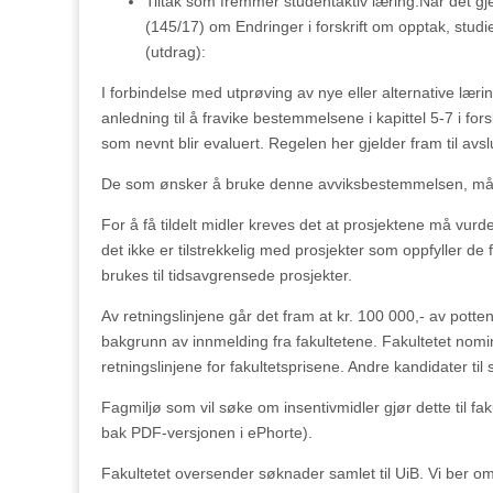
Tiltak som fremmer studentaktiv læring.Når det gje
(145/17) om Endringer i forskrift om opptak, studi
(utdrag):
I forbindelse med utprøving av nye eller alternative lær
anledning til å fravike bestemmelsene i kapittel 5-7 i for
som nevnt blir evaluert. Regelen her gjelder fram til av
De som ønsker å bruke denne avviksbestemmelsen, må
For å få tildelt midler kreves det at prosjektene må vu
det ikke er tilstrekkelig med prosjekter som oppfyller de 
brukes til tidsavgrensede prosjekter.
Av retningslinjene går det fram at kr. 100 000,- av potten 
bakgrunn av innmelding fra fakultetene. Fakultetet nominer
retningslinjene for fakultetsprisene. Andre kandidater til 
Fagmiljø som vil søke om insentivmidler gjør dette til 
bak PDF-versjonen i ePhorte).
Fakultetet oversender søknader samlet til UiB. Vi ber om