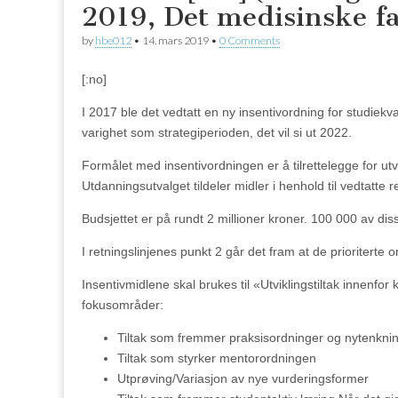
2019, Det medisinske fa
by
hbe012
•
14. mars 2019
•
0 Comments
[:no]
I 2017 ble det vedtatt en ny insentivordning for studiek
varighet som strategiperioden, det vil si ut 2022.
Formålet med insentivordningen er å tilrettelegge for utvik
Utdanningsutvalget tildeler midler i henhold til vedtatte 
Budsjettet er på rundt 2 millioner kroner. 100 000 av diss
I retningslinjenes punkt 2 går det fram at de prioriterte 
Insentivmidlene skal brukes til «Utviklingstiltak innenfo
fokusområder:
Tiltak som fremmer praksisordninger og nytenkni
Tiltak som styrker mentorordningen
Utprøving/Variasjon av nye vurderingsformer