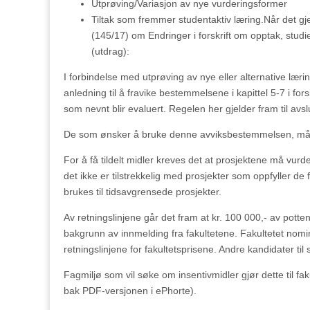
Utprøving/Variasjon av nye vurderingsformer
Tiltak som fremmer studentaktiv læring.Når det gje
(145/17) om Endringer i forskrift om opptak, studi
(utdrag):
I forbindelse med utprøving av nye eller alternative lær
anledning til å fravike bestemmelsene i kapittel 5-7 i for
som nevnt blir evaluert. Regelen her gjelder fram til av
De som ønsker å bruke denne avviksbestemmelsen, må
For å få tildelt midler kreves det at prosjektene må vu
det ikke er tilstrekkelig med prosjekter som oppfyller de 
brukes til tidsavgrensede prosjekter.
Av retningslinjene går det fram at kr. 100 000,- av potten 
bakgrunn av innmelding fra fakultetene. Fakultetet nominer
retningslinjene for fakultetsprisene. Andre kandidater til 
Fagmiljø som vil søke om insentivmidler gjør dette til 
bak PDF-versjonen i ePhorte).