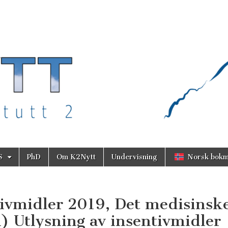
S
PhD
Om K2Nytt
Undervisning
Norsk bokm
tivmidler 2019, Det medisinsk
) Utlysning av insentivmidler