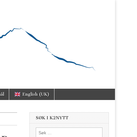
ål
English (UK)
SØK I K2NYTT
Søk