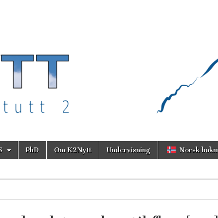
S
PhD
Om K2Nytt
Undervisning
Norsk bokm