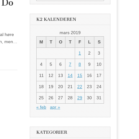
n]Do
etter:
K2 KALENDEREN
mars 2019
kal høre
gen, men…
M
T
O
T
F
L
S
1
2
3
4
5
6
7
8
9
10
11
12
13
14
15
16
17
18
19
20
21
22
23
24
25
26
27
28
29
30
31
« feb
apr »
KATEGORIER