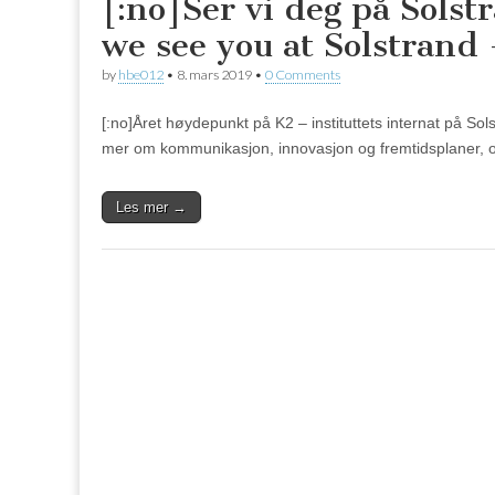
[:no]Ser vi deg på Solstr
we see you at Solstrand 
by
hbe012
•
8. mars 2019
•
0 Comments
[:no]Året høydepunkt på K2 – instituttets internat på S
mer om kommunikasjon, innovasjon og fremtidsplaner, og
Les mer →