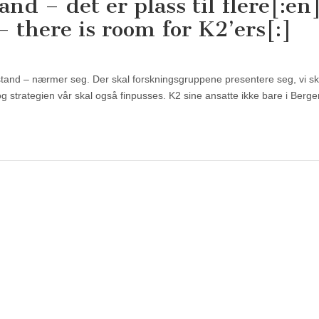
and – det er plass til flere[:e
– there is room for K2’ers[:]
olstand – nærmer seg. Der skal forskningsgruppene presentere seg, vi s
 strategien vår skal også finpusses. K2 sine ansatte ikke bare i Ber