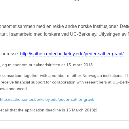
konsortiet sammen med en rekke andre norske institusjoner. Dett
tte til samarbeid med forskere ved UC-Berkeley. Utlysingen av
e adresse:
http://sathercenter.berkeley.edu/peder-sather-grant/
e, og minner om at søknadsfristen er 15. mars 2018.
r consortium together with a number of other Norwegian institutions. Th
eive financial support for collaboration with researchers at UC-Berk
 now announced.
http://sathercenter.berkeley.edu/peder-sather-grant/
recall that the application deadline is 15 March 2018
[:]