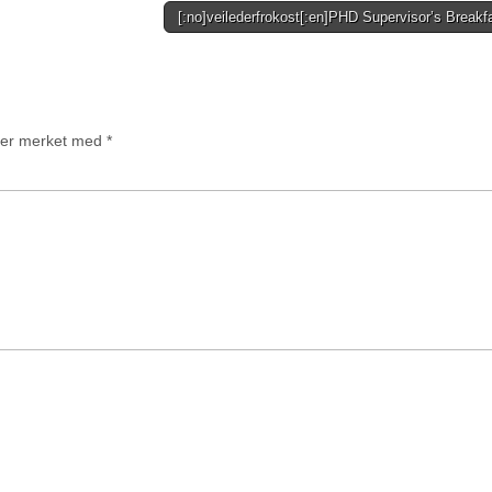
[:no]veilederfrokost[:en]PHD Supervisor’s Breakf
t er merket med
*