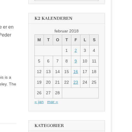
etter:
K2 KALENDEREN
e er en
februar 2018
 Peder
M
T
O
T
F
L
S
1
2
3
4
5
6
7
8
9
10
11
12
13
14
15
16
17
18
is is a
19
20
21
22
23
24
25
eley. The
26
27
28
« jan
mar »
KATEGORIER