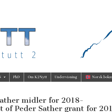
S
PhD
Om K2Nytt
Undervisning
Norsk bokm
Sather midler for 2018-
of Peder Sather grant for 20