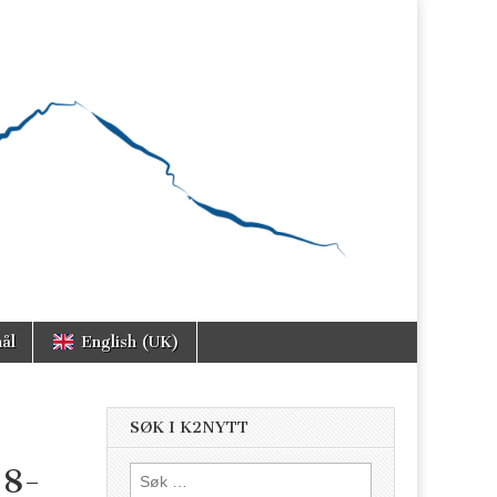
ål
English (UK)
SØK I K2NYTT
18-
Søk