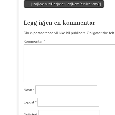
Post
← [:no]Nye publikasjoner [:en]New Publications[:]
navigation
Legg igjen en kommentar
Din e-postadresse vil ikke bli publisert.
Obligatoriske fel
Kommentar
*
Navn
*
E-post
*
Nettsted