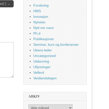
ast[:] →
Forskning
HMS
Inovasjon
Nyheter
Nytt om navn
Ph.d
Publikasjoner
Seminar, kurs og konferanser
Ukens leder
Uncategorized
Utdanning
Utlysninger
Velferd
Vestlandslegen
ARKIV
Arkiv