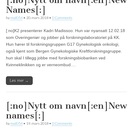
[:no]Nytt om navn[:en]New
Names[:]
by
mal054
•
20. mars 2018
•
0 Comments
[:no]K2 presenterer Kadri Madissoo. Hun var nyansatt 12.02.18
som Overingeniør og jobber på forskningslaboratoriet på KK.
Hun hører til forskningsgruppen G17 Gynekologisk onkologi,
også kjent som Bergen Gynekologiske Kreftforskningsgruppe.
hun skal I tillegg jobbe med forskningsbiobanken ved
Kvinneklinikken og er verneombud.…
Les mer →
[:no]Nytt om navn[:en]New
names[:]
by
mal054
•
19. mars 2018
•
0 Comments