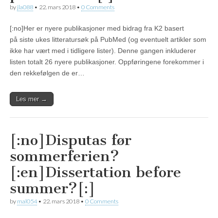
by
jla088
•
22. mars 2018
•
0 Comments
[:no]Her er nyere publikasjoner med bidrag fra K2 basert
på siste ukes litteratursøk på PubMed (og eventuelt artikler som
ikke har vært med i tidligere lister). Denne gangen inkluderer
listen totalt 26 nyere publikasjoner. Oppføringene forekommer i
den rekkefølgen de er…
Les mer →
[:no]Disputas før
sommerferien?
[:en]Dissertation before
summer?[:]
by
mal054
•
22. mars 2018
•
0 Comments