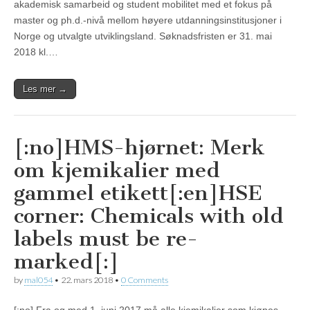
akademisk samarbeid og student mobilitet med et fokus på
master og ph.d.-nivå mellom høyere utdanningsinstitusjoner i
Norge og utvalgte utviklingsland. Søknadsfristen er 31. mai
2018 kl.…
Les mer →
[:no]HMS-hjørnet: Merk
om kjemikalier med
gammel etikett[:en]HSE
corner: Chemicals with old
labels must be re-
marked[:]
by
mal054
•
22. mars 2018
•
0 Comments