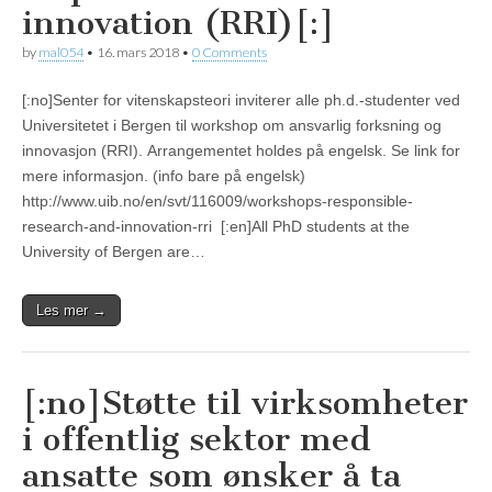
innovation (RRI)[:]
by
mal054
•
16. mars 2018
•
0 Comments
[:no]Senter for vitenskapsteori inviterer alle ph.d.-studenter ved
Universitetet i Bergen til workshop om ansvarlig forksning og
innovasjon (RRI). Arrangementet holdes på engelsk. Se link for
mere informasjon. (info bare på engelsk)
http://www.uib.no/en/svt/116009/workshops-responsible-
research-and-innovation-rri [:en]All PhD students at the
University of Bergen are…
Les mer →
[:no]Støtte til virksomheter
i offentlig sektor med
ansatte som ønsker å ta