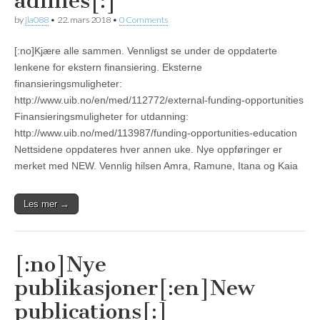
adlines[:]
by
jla088
•
22. mars 2018
•
0 Comments
[:no]Kjære alle sammen. Vennligst se under de oppdaterte
lenkene for ekstern finansiering. Eksterne
finansieringsmuligheter:
http://www.uib.no/en/med/112772/external-funding-opportunities
Finansieringsmuligheter for utdanning:
http://www.uib.no/med/113987/funding-opportunities-education
Nettsidene oppdateres hver annen uke. Nye oppføringer er
merket med NEW. Vennlig hilsen Amra, Ramune, Itana og Kaia
Les mer →
[:no]Nye
publikasjoner[:en]New
publications[:]