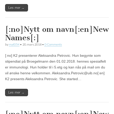
Les mer →
[:no]Nytt om navn[:en]New
Names[:]
by
mal054
•
20. mars 2018
•
0 Comments
[:no] K2 presenterer Aleksandra Petrovic. Hun begynte som
stipendiat på Broegelmann den 01.02.2018. hennes spesialfelt
er immunologi. Hun holder til i 5.etg og kan nås på mail om du
vil ønske henne velkommen. Aleksandra.Petrovic@uib.no[:en]
K2 presents Aleksandra Petrovic. She started…
Les mer →