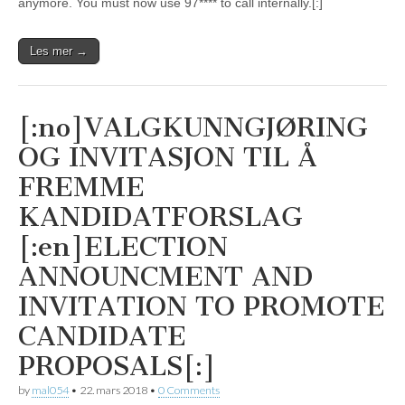
anymore. You must now use 97**** to call internally.[:]
Les mer →
[:no]VALGKUNNGJØRING
OG INVITASJON TIL Å
FREMME
KANDIDATFORSLAG
[:en]ELECTION
ANNOUNCMENT AND
INVITATION TO PROMOTE
CANDIDATE
PROPOSALS[:]
by
mal054
•
22. mars 2018
•
0 Comments