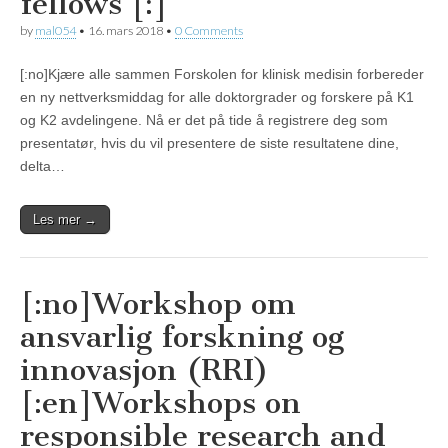
fellows [:]
by
mal054
•
16. mars 2018
•
0 Comments
[:no]Kjære alle sammen Forskolen for klinisk medisin forbereder
en ny nettverksmiddag for alle doktorgrader og forskere på K1
og K2 avdelingene. Nå er det på tide å registrere deg som
presentatør, hvis du vil presentere de siste resultatene dine,
delta…
Les mer →
[:no]Workshop om
ansvarlig forskning og
innovasjon (RRI)
[:en]Workshops on
responsible research and