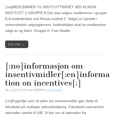
[:no]MEDLEMMER TIL INSTITUTTRÅDET VED KLINISK
INSTITUTT 2 GRUPPE B Det skal velges medlemmer i gruppe
B til instituttrådet ved Klinisk institutt 2. Valget er hjemlet i
universitetets valgreglement. Instituttrådet skal ha medlemmer
valgt av og blant: Gruppe A: Fast tilsatte…
Les mer →
[:no]informasjon om
insentivmidler[:en]informa
tion on incentives[:]
by
mal054
•
22. mars 2018
•
0 Comments
[:no]Fagmiljø som vil søke om insentivmidler gjør dette til
fakultetet på vedlagte søknadsskjema. Fakultetet oversender
søknader samlet til UiB. Vi ber om at søknader fra