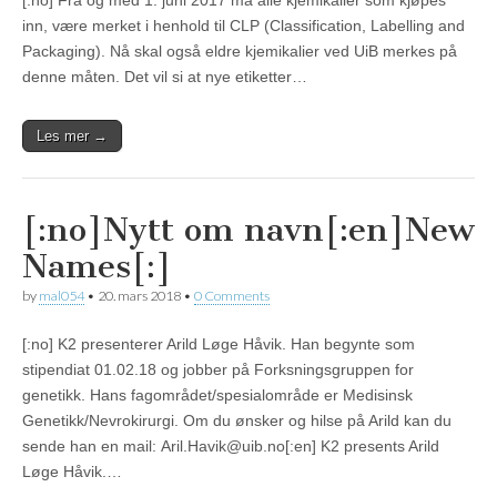
[:no] Fra og med 1. juni 2017 må alle kjemikalier som kjøpes
inn, være merket i henhold til CLP (Classification, Labelling and
Packaging). Nå skal også eldre kjemikalier ved UiB merkes på
denne måten. Det vil si at nye etiketter…
Les mer →
[:no]Nytt om navn[:en]New
Names[:]
by
mal054
•
20. mars 2018
•
0 Comments
[:no] K2 presenterer Arild Løge Håvik. Han begynte som
stipendiat 01.02.18 og jobber på Forksningsgruppen for
genetikk. Hans fagområdet/spesialområde er Medisinsk
Genetikk/Nevrokirurgi. Om du ønsker og hilse på Arild kan du
sende han en mail: Aril.Havik@uib.no[:en] K2 presents Arild
Løge Håvik.…