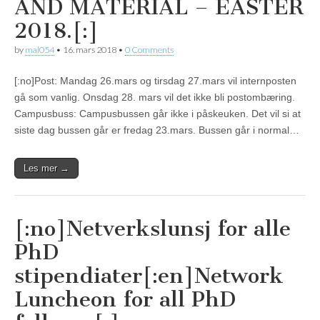
AND MATERIAL – EASTER
2018.[:]
by
mal054
•
16. mars 2018
•
0 Comments
[:no]Post: Mandag 26.mars og tirsdag 27.mars vil internposten
gå som vanlig. Onsdag 28. mars vil det ikke bli postombæring.
Campusbuss: Campusbussen går ikke i påskeuken. Det vil si at
siste dag bussen går er fredag 23.mars. Bussen går i normal…
Les mer →
[:no]Netverkslunsj for alle
PhD
stipendiater[:en]Network
Luncheon for all PhD