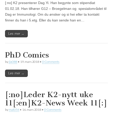
[:no] K2 presenterer Dag Yi. Han begynte som stipendiat
01.02.18. Han tilhører G12 – Broegelman og spesialområdet til
Dag er Immunologi. Om du ønsker og si hei eller ta kontakt
finner du han i 5.etg. Eller du kan sende han en…
Les mer →
PhD Comics
by
jla088
•
19. mars 2018
•
0 Comments
Les mer →
[:no]Leder K2-nytt uke
11[:en]K2-News Week 11[:]
by
mal054
•
16. mars 2018
•
0 Comments