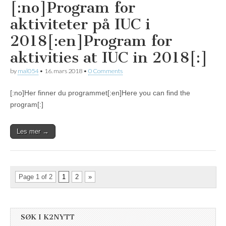
[:no]Program for
aktiviteter på IUC i
2018[:en]Program for
aktivities at IUC in 2018[:]
by
mal054
•
16. mars 2018
•
0 Comments
[:no]Her finner du programmet[:en]Here you can find the
program[:]
Les mer →
Page 1 of 2
1
2
»
SØK I K2NYTT