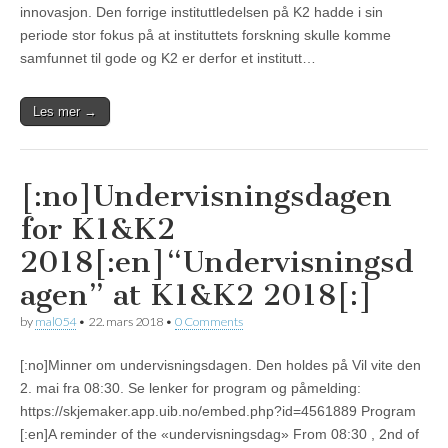
innovasjon. Den forrige instituttledelsen på K2 hadde i sin
periode stor fokus på at instituttets forskning skulle komme
samfunnet til gode og K2 er derfor et institutt…
Les mer →
[:no]Undervisningsdagen
for K1&K2
2018[:en]“Undervisningsd
agen” at K1&K2 2018[:]
by
mal054
•
22. mars 2018
•
0 Comments
[:no]Minner om undervisningsdagen. Den holdes på Vil vite den
2. mai fra 08:30. Se lenker for program og påmelding:
https://skjemaker.app.uib.no/embed.php?id=4561889 Program
[:en]A reminder of the «undervisningsdag» From 08:30 , 2nd of