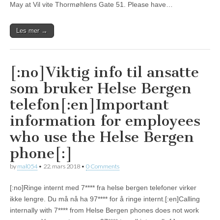
May at Vil vite Thormøhlens Gate 51. Please have…
Les mer →
[:no]Viktig info til ansatte
som bruker Helse Bergen
telefon[:en]Important
information for employees
who use the Helse Bergen
phone[:]
by
mal054
•
22. mars 2018
•
0 Comments
[:no]Ringe internt med 7**** fra helse bergen telefoner virker
ikke lengre. Du må nå ha 97**** for å ringe internt.[:en]Calling
internally with 7**** from Helse Bergen phones does not work