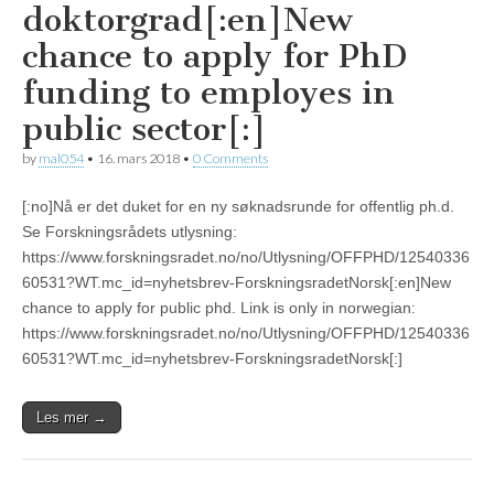
doktorgrad[:en]New
chance to apply for PhD
funding to employes in
public sector[:]
by
mal054
•
16. mars 2018
•
0 Comments
[:no]Nå er det duket for en ny søknadsrunde for offentlig ph.d.
Se Forskningsrådets utlysning:
https://www.forskningsradet.no/no/Utlysning/OFFPHD/12540336
60531?WT.mc_id=nyhetsbrev-ForskningsradetNorsk[:en]New
chance to apply for public phd. Link is only in norwegian:
https://www.forskningsradet.no/no/Utlysning/OFFPHD/12540336
60531?WT.mc_id=nyhetsbrev-ForskningsradetNorsk[:]
Les mer →