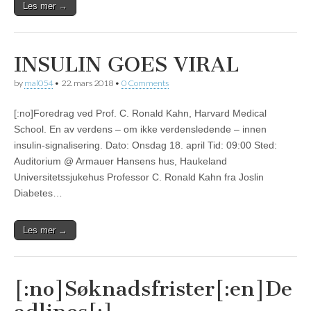
Les mer →
INSULIN GOES VIRAL
by
mal054
•
22. mars 2018
•
0 Comments
[:no]Foredrag ved Prof. C. Ronald Kahn, Harvard Medical
School. En av verdens – om ikke verdensledende – innen
insulin-signalisering. Dato: Onsdag 18. april Tid: 09:00 Sted:
Auditorium @ Armauer Hansens hus, Haukeland
Universitetssjukehus Professor C. Ronald Kahn fra Joslin
Diabetes…
Les mer →
[:no]Søknadsfrister[:en]De