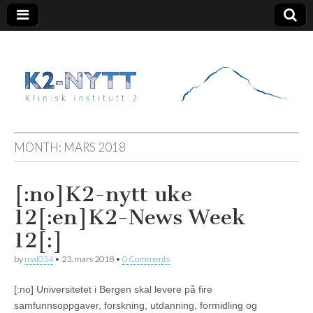
K2 Nytt
MONTH:
MARS 2018
[:no]K2-nytt uke
12[:en]K2-News Week
12[:]
by
mal054
•
23. mars 2018
•
0 Comments
[:no] Universitetet i Bergen skal levere på fire
samfunnsoppgaver, forskning, utdanning, formidling og