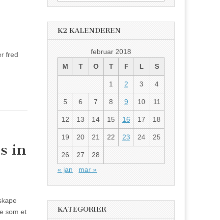
etter:
K2 KALENDEREN
februar 2018
er fred
M
T
O
T
F
L
S
1
2
3
4
5
6
7
8
9
10
11
12
13
14
15
16
17
18
19
20
21
22
23
24
25
s in
26
27
28
« jan
mar »
 skape
KATEGORIER
ne som et