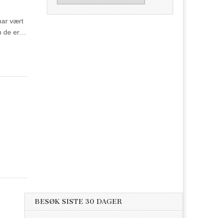
har vært
en de er…
BESØK SISTE 30 DAGER