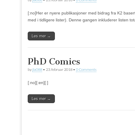
[:no]Her er nyere publikasjoner med bidrag fra K2 basert
med i tidligere lister). Denne gangen inkluderer listen 
Les mer →
PhD Comics
by
jla088
•
23. februar 2018
•
0 Comments
[:no][:en][:]
Les mer →