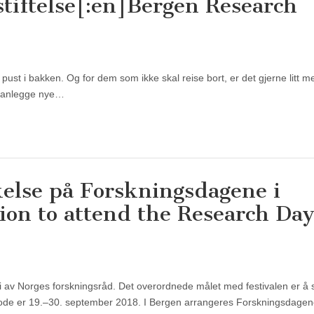
tiftelse[:en]Bergen Research
 pust i bakken. Og for dem som ikke skal reise bort, er det gjerne litt m
 planlegge nye…
akelse på Forskningsdagene i
ion to attend the Research Day
egi av Norges forskningsråd. Det overordnede målet med festivalen er å
periode er 19.–30. september 2018. I Bergen arrangeres Forskningsdage