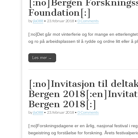
[:no]Bergen Forskningss
Foundation[:]
by
jla088
•
23. februar 2018
•
0 Comments
[:no]Det går mot vinterferie og for mange en etterlengtet
og ro på arbeidsplassen til å rydde og ordne litt eller å
Les mer →
[:no]Invitasjon til delt
Bergen 2018[:en]Invitat
Bergen 2018[:]
by
jla088
•
23. februar 2018
•
0 Comments
[:no]Forskningsdagene er en årlig, nasjonal festival i r
begeistring og forståelse for forskning. Årets festival