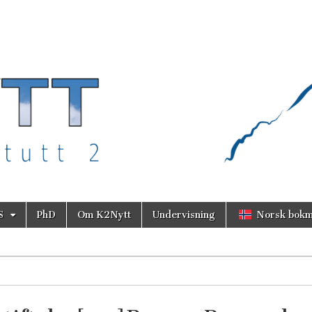
S
PhD
Om K2Nytt
Undervisning
Norsk bokm