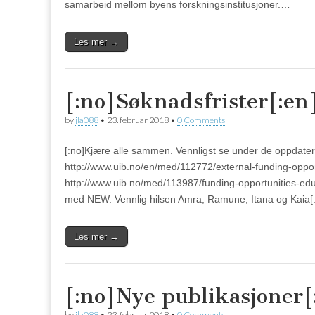
samarbeid mellom byens forskningsinstitusjoner.…
Les mer →
[:no]Søknadsfrister[:en
by
jla088
•
23. februar 2018
•
0 Comments
[:no]Kjære alle sammen. Vennligst se under de oppdatert
http://www.uib.no/en/med/112772/external-funding-opport
http://www.uib.no/med/113987/funding-opportunities-ed
med NEW. Vennlig hilsen Amra, Ramune, Itana og Kaia[:
Les mer →
[:no]Nye publikasjoner[
by
jla088
•
23. februar 2018
•
0 Comments