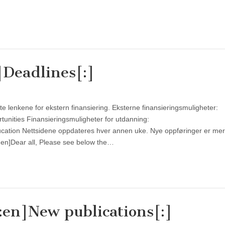
]Deadlines[:]
e lenkene for ekstern finansiering. Eksterne finansieringsmuligheter:
unities Finansieringsmuligheter for utdanning:
ucation Nettsidene oppdateres hver annen uke. Nye oppføringer er mer
en]Dear all, Please see below the…
:en]New publications[:]