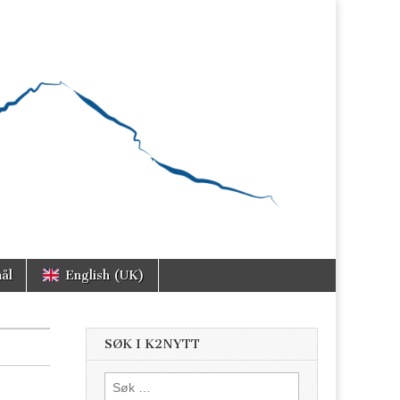
ål
English (UK)
SØK I K2NYTT
Søk