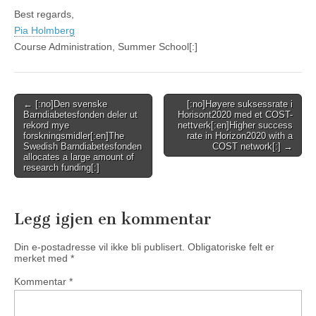
Best regards,
Pia Holmberg
Course Administration, Summer School[:]
Post
← [:no]Den svenske
[:no]Høyere suksessrate i
Barndiabetesfonden deler ut
Horisont2020 med et COST-
navigation
rekord mye
nettverk[:en]Higher success
forskningsmidler[:en]The
rate in Horizon2020 with a
Swedish Barndiabetesfonden
COST network[:] →
allocates a large amount of
research funding[:]
Legg igjen en kommentar
Din e-postadresse vil ikke bli publisert.
Obligatoriske felt er
merket med
*
Kommentar
*