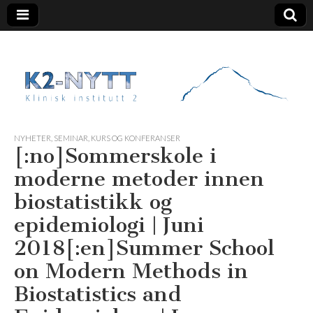
K2 Nytt
NYHETER
,
SEMINAR, KURS OG KONFERANSER
[:no]Sommerskole i
moderne metoder innen
biostatistikk og
epidemiologi | Juni
2018[:en]Summer School
on Modern Methods in
Biostatistics and