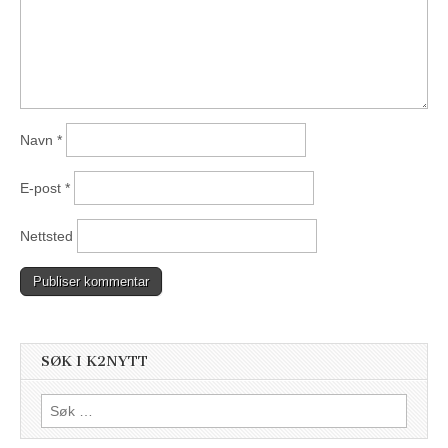
Navn
*
E-post
*
Nettsted
SØK I K2NYTT
Søk
etter: