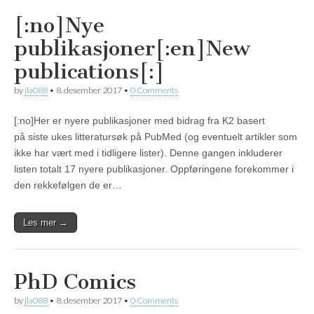
[:no]Nye
publikasjoner[:en]New
publications[:]
by
jla088
•
8. desember 2017
•
0 Comments
[:no]Her er nyere publikasjoner med bidrag fra K2 basert
på siste ukes litteratursøk på PubMed (og eventuelt artikler som
ikke har vært med i tidligere lister). Denne gangen inkluderer
listen totalt 17 nyere publikasjoner. Oppføringene forekommer i
den rekkefølgen de er…
Les mer →
PhD Comics
by
jla088
•
8. desember 2017
•
0 Comments