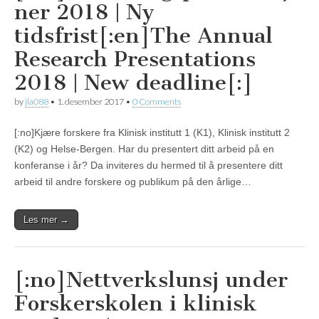
ner 2018 | Ny
tidsfrist[:en]The Annual
Research Presentations
2018 | New deadline[:]
by
jla088
•
1. desember 2017
•
0 Comments
[:no]Kjære forskere fra Klinisk institutt 1 (K1), Klinisk institutt 2
(K2) og Helse-Bergen. Har du presentert ditt arbeid på en
konferanse i år? Da inviteres du hermed til å presentere ditt
arbeid til andre forskere og publikum på den årlige…
Les mer →
[:no]Nettverkslunsj under
Forskerskolen i klinisk