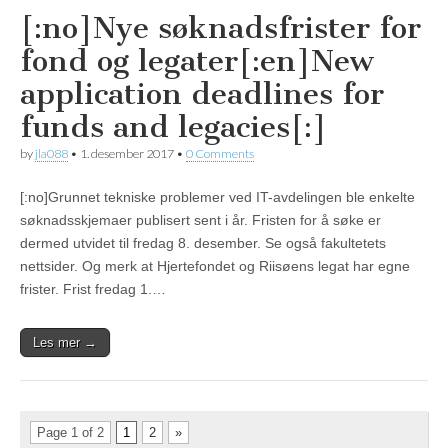
[:no]Nye søknadsfrister for
fond og legater[:en]New
application deadlines for
funds and legacies[:]
by
jla088
•
1. desember 2017
•
0 Comments
[:no]Grunnet tekniske problemer ved IT-avdelingen ble enkelte
søknadsskjemaer publisert sent i år. Fristen for å søke er
dermed utvidet til fredag 8. desember. Se også fakultetets
nettsider. Og merk at Hjertefondet og Riisøens legat har egne
frister. Frist fredag 1.…
Les mer →
Page 1 of 2
1
2
»