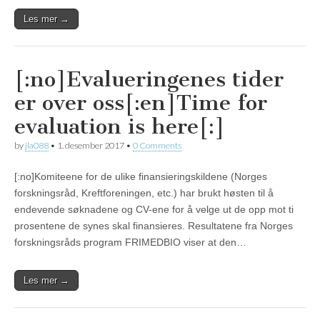
Les mer →
[:no]Evalueringenes tider
er over oss[:en]Time for
evaluation is here[:]
by
jla088
•
1. desember 2017
•
0 Comments
[:no]Komiteene for de ulike finansieringskildene (Norges
forskningsråd, Kreftforeningen, etc.) har brukt høsten til å
endevende søknadene og CV-ene for å velge ut de opp mot ti
prosentene de synes skal finansieres. Resultatene fra Norges
forskningsråds program FRIMEDBIO viser at den…
Les mer →