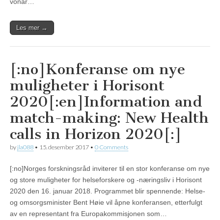
vonar…
Les mer →
[:no]Konferanse om nye
muligheter i Horisont
2020[:en]Information and
match-making: New Health
calls in Horizon 2020[:]
by
jla088
•
15. desember 2017
•
0 Comments
[:no]Norges forskningsråd inviterer til en stor konferanse om nye
og store muligheter for helseforskere og -næringsliv i Horisont
2020 den 16. januar 2018. Programmet blir spennende: Helse-
og omsorgsminister Bent Høie vil åpne konferansen, etterfulgt
av en representant fra Europakommisjonen som…