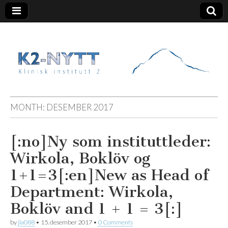
K2 Nytt
MONTH:
DESEMBER 2017
[:no]Ny som instituttleder:
Wirkola, Boklöv og
1+1=3[:en]New as Head of
Department: Wirkola,
Boklöv and 1 + 1 = 3[:]
by
jla088
•
15. desember 2017
•
0 Comments