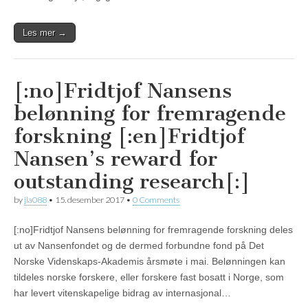
Les mer →
[:no]Fridtjof Nansens
belønning for fremragende
forskning [:en]Fridtjof
Nansen’s reward for
outstanding research[:]
by
jla088
•
15. desember 2017
•
0 Comments
[:no]Fridtjof Nansens belønning for fremragende forskning deles
ut av Nansenfondet og de dermed forbundne fond på Det
Norske Videnskaps-Akademis årsmøte i mai. Belønningen kan
tildeles norske forskere, eller forskere fast bosatt i Norge, som
har levert vitenskapelige bidrag av internasjonal…