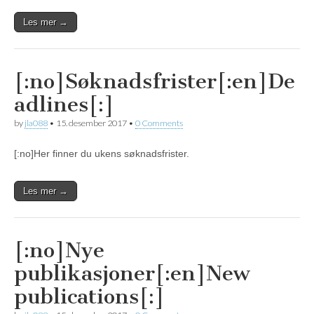
Les mer →
[:no]Søknadsfrister[:en]De
adlines[:]
by
jla088
•
15. desember 2017
•
0 Comments
[:no]Her finner du ukens søknadsfrister.
Les mer →
[:no]Nye
publikasjoner[:en]New
publications[:]