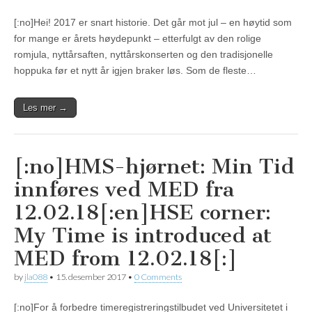
[:no]Hei! 2017 er snart historie. Det går mot jul – en høytid som
for mange er årets høydepunkt – etterfulgt av den rolige
romjula, nyttårsaften, nyttårskonserten og den tradisjonelle
hoppuka før et nytt år igjen braker løs. Som de fleste…
Les mer →
[:no]HMS-hjørnet: Min Tid
innføres ved MED fra
12.02.18[:en]HSE corner:
My Time is introduced at
MED from 12.02.18[:]
by
jla088
•
15. desember 2017
•
0 Comments
[:no]For å forbedre timeregistreringstilbudet ved Universitetet i