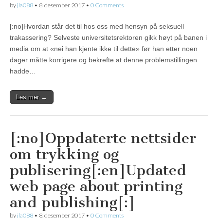
by
jla088
•
8. desember 2017
•
0 Comments
[:no]Hvordan står det til hos oss med hensyn på seksuell
trakassering? Selveste universitetsrektoren gikk høyt på banen i
media om at «nei han kjente ikke til dette» før han etter noen
dager måtte korrigere og bekrefte at denne problemstillingen
hadde…
Les mer →
[:no]Oppdaterte nettsider
om trykking og
publisering[:en]Updated
web page about printing
and publishing[:]
by
jla088
•
8. desember 2017
•
0 Comments