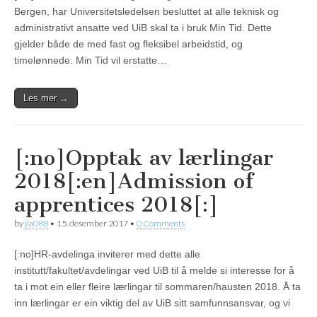
Bergen, har Universitetsledelsen besluttet at alle teknisk og
administrativt ansatte ved UiB skal ta i bruk Min Tid. Dette
gjelder både de med fast og fleksibel arbeidstid, og
timelønnede. Min Tid vil erstatte…
Les mer →
[:no]Opptak av lærlingar
2018[:en]Admission of
apprentices 2018[:]
by
jla088
•
15. desember 2017
•
0 Comments
[:no]HR-avdelinga inviterer med dette alle
institutt/fakultet/avdelingar ved UiB til å melde si interesse for å
ta i mot ein eller fleire lærlingar til sommaren/hausten 2018. Å ta
inn lærlingar er ein viktig del av UiB sitt samfunnsansvar, og vi