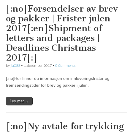
[:no]Forsendelser av brev
og pakker | Frister julen
2017[:en]Shipment of
letters and packages |
Deadlines Christmas
2017[:]
by
jla088
•
1. desember 2017
•
0 Comments
[:no]Her finner du informasjon om innleveringsfrister og
fremsendingstider for brev og pakker i julen.
Les mer →
[:no]Ny avtale for trykking