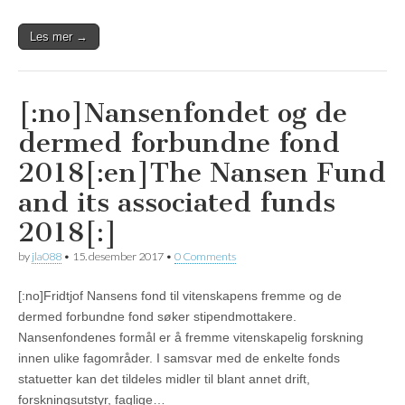
Les mer →
[:no]Nansenfondet og de
dermed forbundne fond
2018[:en]The Nansen Fund
and its associated funds
2018[:]
by
jla088
•
15. desember 2017
•
0 Comments
[:no]Fridtjof Nansens fond til vitenskapens fremme og de
dermed forbundne fond søker stipendmottakere.
Nansenfondenes formål er å fremme vitenskapelig forskning
innen ulike fagområder. I samsvar med de enkelte fonds
statuetter kan det tildeles midler til blant annet drift,
forskningsutstyr, faglige…