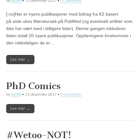
by
jla088
•
15. desember 2017
•
0 Comments
[:no]Her er nyere publikasjoner med bidrag fra K2 basert
på siste ukes litteratursøk på PubMed (og eventuelt artikler som
ikke har vært med i tidligere lister). Denne gangen inkluderer
listen totalt 20 nyere publikasjoner. Oppføringene forekommer i
den rekkefølgen de er…
Les mer →
PhD Comics
by
jla088
•
15. desember 2017
•
0 Comments
Les mer →
#Wetoo-NOT!