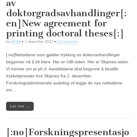
av
doktorgradsavhandlinger[:
en]New agreement for
printing doctoral theses[:]
by
jla088
•
1. desember 2017
•
0 Comments
[:no]Nettsidene som gjelder trykking av doktoravhandlinger
begynner nå å bli klare. Her er UiB-siden. Her er Skipnes-siden.
Vi minner om at ph.d.-kandidatene skal begynne å bestille
trykketjenester hos Skipnes fra 1. desember.
Forskningsadministrativ avdeling vil legge de nye nettsidene
inn…
Les mer →
[:no]Forskningspresentasjo