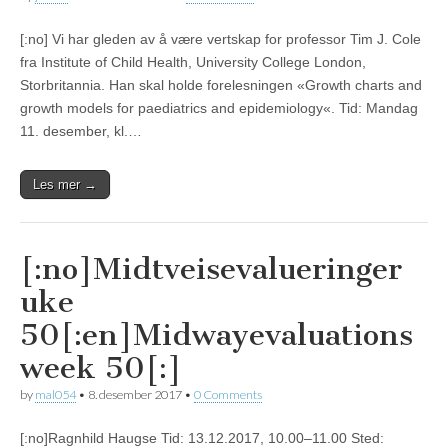
[:no] Vi har gleden av å være vertskap for professor Tim J. Cole
fra Institute of Child Health, University College London,
Storbritannia. Han skal holde forelesningen «Growth charts and
growth models for paediatrics and epidemiology«. Tid: Mandag
11. desember, kl.…
Les mer →
[:no]Midtveisevalueringer
uke
50[:en]Midwayevaluations
week 50[:]
by
mal054
•
8. desember 2017
•
0 Comments
[:no]Ragnhild Haugse Tid: 13.12.2017, 10.00–11.00 Sted: