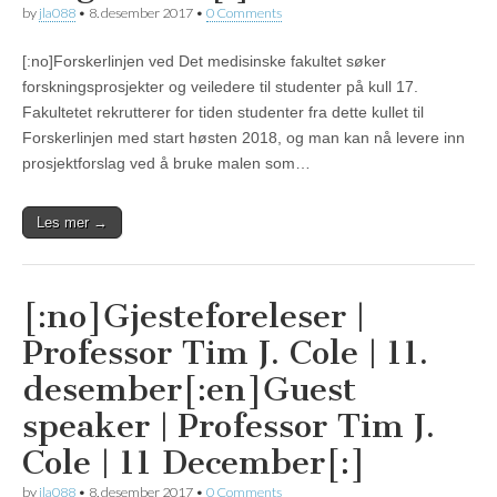
by
jla088
•
8. desember 2017
•
0 Comments
[:no]Forskerlinjen ved Det medisinske fakultet søker
forskningsprosjekter og veiledere til studenter på kull 17.
Fakultetet rekrutterer for tiden studenter fra dette kullet til
Forskerlinjen med start høsten 2018, og man kan nå levere inn
prosjektforslag ved å bruke malen som…
Les mer →
[:no]Gjesteforeleser |
Professor Tim J. Cole | 11.
desember[:en]Guest
speaker | Professor Tim J.
Cole | 11 December[:]
by
jla088
•
8. desember 2017
•
0 Comments