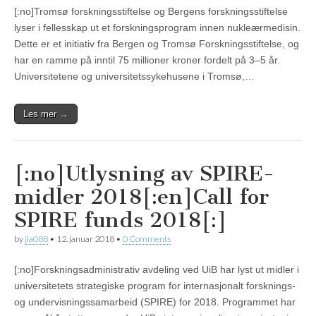
[:no]Tromsø forskningsstiftelse og Bergens forskningsstiftelse
lyser i fellesskap ut et forskningsprogram innen nukleærmedisin.
Dette er et initiativ fra Bergen og Tromsø Forskningsstiftelse, og
har en ramme på inntil 75 millioner kroner fordelt på 3–5 år.
Universitetene og universitetssykehusene i Tromsø,…
Les mer →
[:no]Utlysning av SPIRE-
midler 2018[:en]Call for
SPIRE funds 2018[:]
by
jla088
•
12. januar 2018
•
0 Comments
[:no]Forskningsadministrativ avdeling ved UiB har lyst ut midler i
universitetets strategiske program for internasjonalt forsknings-
og undervisningssamarbeid (SPIRE) for 2018. Programmet har