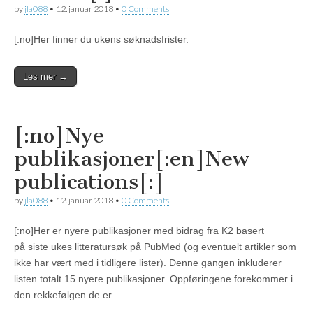
by
jla088
•
12. januar 2018
•
0 Comments
[:no]Her finner du ukens søknadsfrister.
Les mer →
[:no]Nye
publikasjoner[:en]New
publications[:]
by
jla088
•
12. januar 2018
•
0 Comments
[:no]Her er nyere publikasjoner med bidrag fra K2 basert
på siste ukes litteratursøk på PubMed (og eventuelt artikler som
ikke har vært med i tidligere lister). Denne gangen inkluderer
listen totalt 15 nyere publikasjoner. Oppføringene forekommer i
den rekkefølgen de er…