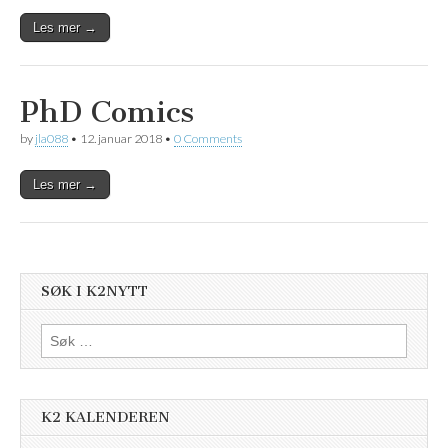
Les mer →
PhD Comics
by
jla088
•
12. januar 2018
•
0 Comments
Les mer →
SØK I K2NYTT
Søk
etter:
K2 KALENDEREN