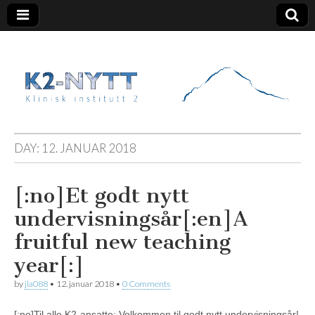
K2 Nytt
DAY:
12. JANUAR 2018
[:no]Et godt nytt
undervisningsår[:en]A
fruitful new teaching
year[:]
by
jla088
•
12. januar 2018
•
0 Comments
[:no]Til alle K2-ansatte: Velkommen til godt nytt undervisningsår!