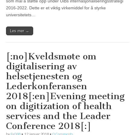
som mål å støtte opp under UiBs internasjonaliseringsstrategi
2016-2022. Dette er et viktig virkemiddel for å styrke
universitetets…
Les mer →
[:no]Kveldsmøte om
digitalisering av
helsetjenesten og
Lederkonferansen
2018[:en]Evening meeting
on digitization of health
services and the Leader
Conference 2018[:]
by
jla088
•
12. januar 2018
•
0 Comments