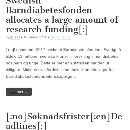
Swedish
Barndiabetesfonden
allocates a large amount of
research funding[:]
by
jla088
•
12. januar 2018
•
0 Comments
[:no]I desember 2017 besluttet Barndiabetesfonden i Sverige å
tildele 13 millioner svenske kroner til forskning innen diabetes
hos barn og unge. Dette er mer enn stiftelsen har delt ut
tidligere. Midlene skal fordeles i henhold til anbefalinger fra
Barndiabetesfondens vitenskapelige…
Les mer →
[:no]Søknadsfrister[:en]De
adlines[:]