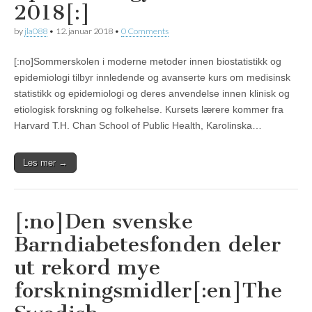
2018[:]
by
jla088
•
12. januar 2018
•
0 Comments
[:no]Sommerskolen i moderne metoder innen biostatistikk og
epidemiologi tilbyr innledende og avanserte kurs om medisinsk
statistikk og epidemiologi og deres anvendelse innen klinisk og
etiologisk forskning og folkehelse. Kursets lærere kommer fra
Harvard T.H. Chan School of Public Health, Karolinska…
Les mer →
[:no]Den svenske
Barndiabetesfonden deler
ut rekord mye
forskningsmidler[:en]The