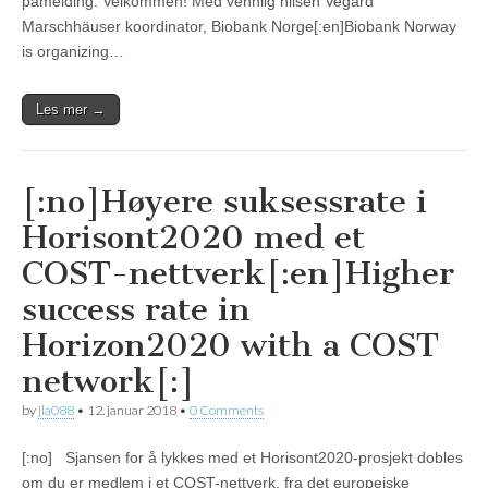
påmelding. Velkommen! Med vennlig hilsen Vegard
Marschhäuser koordinator, Biobank Norge[:en]Biobank Norway
is organizing…
Les mer →
[:no]Høyere suksessrate i
Horisont2020 med et
COST-nettverk[:en]Higher
success rate in
Horizon2020 with a COST
network[:]
by
jla088
•
12. januar 2018
•
0 Comments
[:no] Sjansen for å lykkes med et Horisont2020-prosjekt dobles
om du er medlem i et COST-nettverk, fra det europeiske