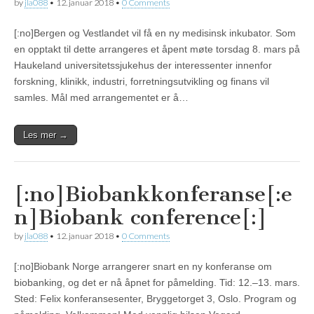
by
jla088
•
12. januar 2018
•
0 Comments
[:no]Bergen og Vestlandet vil få en ny medisinsk inkubator. Som
en opptakt til dette arrangeres et åpent møte torsdag 8. mars på
Haukeland universitetssjukehus der interessenter innenfor
forskning, klinikk, industri, forretningsutvikling og finans vil
samles. Mål med arrangementet er å…
Les mer →
[:no]Biobankkonferanse[:e
n]Biobank conference[:]
by
jla088
•
12. januar 2018
•
0 Comments
[:no]Biobank Norge arrangerer snart en ny konferanse om
biobanking, og det er nå åpnet for påmelding. Tid: 12.–13. mars.
Sted: Felix konferansesenter, Bryggetorget 3, Oslo. Program og