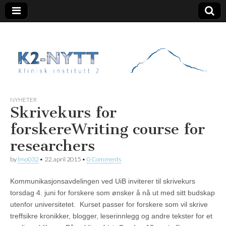
K2 Nytt
NYHETER
Skrivekurs for
forskere
Writing course for
researchers
by
lmo032
•
22. april 2015
•
0 Comments
Kommunikasjonsavdelingen ved UiB inviterer til skrivekurs
torsdag 4. juni for forskere som ønsker å nå ut med sitt budskap
utenfor universitetet. Kurset passer for forskere som vil skrive
treffsikre kronikker, blogger, leserinnlegg og andre tekster for et