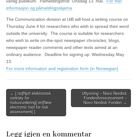
vanlig publikum. Påmeldingsfrist: Onsdag 13. mai.
For mer
informasjon og påmeldingsskjema
The Communication division at UiB will host a writing course on
Thursday June 4 for researchers who wish to spread their word
outside the university. The course is suitable for researchers
who wish to write on-the-spot newspaper chronicles, blogs,
newspaper reader comments and other texts aimed at an
ordinary audience. Deadline for signing up: Wednesday May
13.
For more information and registration form (in Norwegian)
Post
← [:no]Nytt elektronisk
Utlysning – Novo Nordisk
verktøy for
Fonden
Announcement –
navigation
risikovurdering[:en]New
Novo Nordisk Fonden
→
electronic tool for risk
assessment[:]
Legg igjen en kommentar