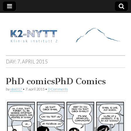
K2 Nytt
DAY:
7. APRIL 2015
PhD comics
PhD Comics
by
obo017
•
7. april 2015
•
0 Comments