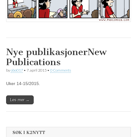
Nye publikasjoner
New
Publications
by
obo017
•
7. april 2015
•
0 Comments
Uker 14-15/2015.
Les mer →
SØK I K2NYTT