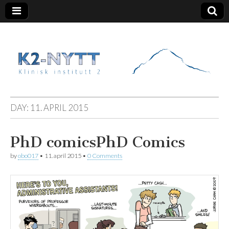
K2 Nytt
DAY:
11. APRIL 2015
PhD comics
PhD Comics
by
obo017
•
11. april 2015
•
0 Comments