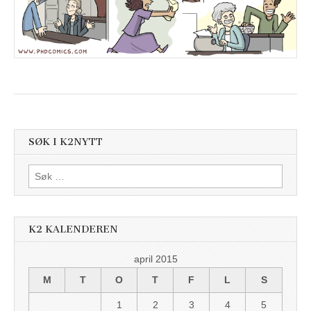
SØK I K2NYTT
Søk
etter:
K2 KALENDEREN
april 2015
M
T
O
T
F
L
S
1
2
3
4
5