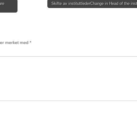
ure
Skifte av instituttleder
Change in Head of the ins
t er merket med
*