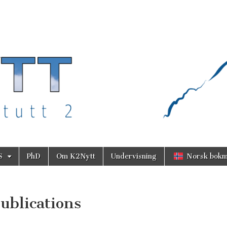
S
PhD
Om K2Nytt
Undervisning
Norsk bokm
ublications