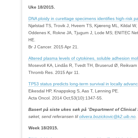
Uke 18/2015.
DNA ploidy in curettage specimens identifies high-risk 
Njølstad TS, Trovik J, Hveem TS, Kjæreng ML, Kildal W,
Oddenes K, Rokne JA, Tjugum J, Lode MS; ENITEC Ne
HE.
Br J Cancer. 2015 Apr 21.
Altered plasma levels of cytokines, soluble adhesion mo
Mosevoll KA, Lindås R, Tvedt TH, Bruserud Ø, Reikvam
Thromb Res. 2015 Apr 11.
TP53 status predicts long-term survival in locally adva
Eikesdal HP, Knappskog S, Aas T, Lønning PE.
Acta Oncol. 2014 Oct;53(10):1347-55.
Basert på siste ukes søk på
“
Department of Clinica
søket, send referansen til
olivera.bozickovic@k2.uib.no
.
Week 18/2015.