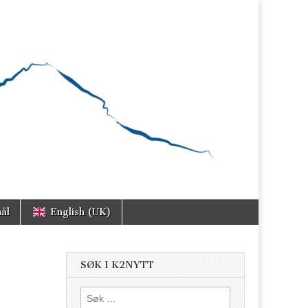
ål
English (UK)
SØK I K2NYTT
Søk