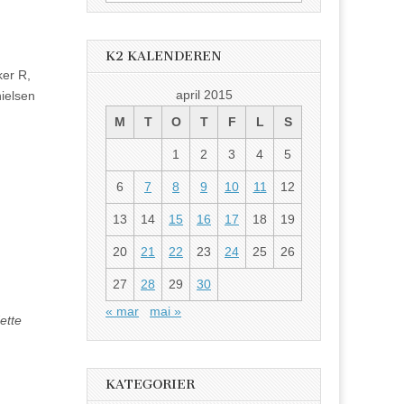
etter:
K2 KALENDEREN
ker R,
april 2015
ielsen
M
T
O
T
F
L
S
1
2
3
4
5
6
7
8
9
10
11
12
13
14
15
16
17
18
19
20
21
22
23
24
25
26
27
28
29
30
« mar
mai »
ette
KATEGORIER