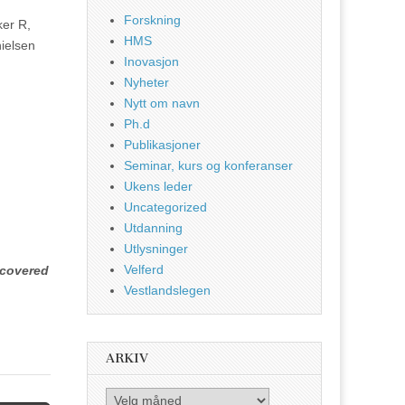
Forskning
ker R,
HMS
ielsen
Inovasjon
Nyheter
Nytt om navn
Ph.d
Publikasjoner
Seminar, kurs og konferanser
Ukens leder
Uncategorized
Utdanning
Utlysninger
Velferd
 covered
Vestlandslegen
ARKIV
Arkiv