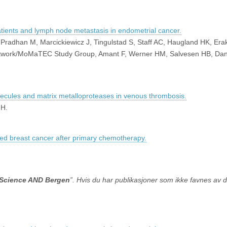
patients and lymph node metastasis in endometrial cancer.
 Pradhan M, Marcickiewicz J, Tingulstad S, Staff AC, Haugland HK, Era
twork/MoMaTEC Study Group, Amant F, Werner HM, Salvesen HB, Dan
lecules and matrix metalloproteases in venous thrombosis.
 H.
nced breast cancer after primary chemotherapy.
l Science AND Bergen
”. Hvis du har publikasjoner som ikke favnes av d