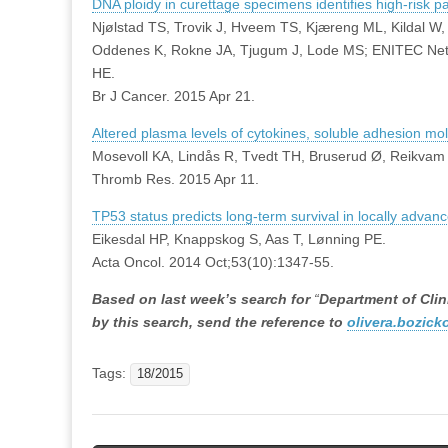
DNA ploidy in curettage specimens identifies high-risk 
Njølstad TS, Trovik J, Hveem TS, Kjæreng ML, Kildal W,
Oddenes K, Rokne JA, Tjugum J, Lode MS; ENITEC Ne
HE.
Br J Cancer. 2015 Apr 21.
Altered plasma levels of cytokines, soluble adhesion mo
Mosevoll KA, Lindås R, Tvedt TH, Bruserud Ø, Reikvam
Thromb Res. 2015 Apr 11.
TP53 status predicts long-term survival in locally adva
Eikesdal HP, Knappskog S, Aas T, Lønning PE.
Acta Oncol. 2014 Oct;53(10):1347-55.
Based on last week’s search for
“
Department of Cli
by this search, send the reference to
olivera.bozick
Tags:
18/2015