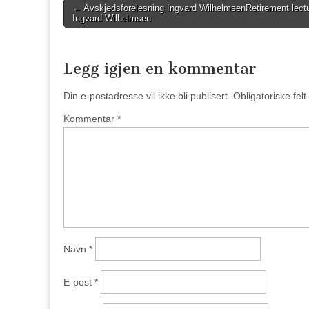
Post
←
Avskjedsforelesning Ingvard Wilhelmsen
Retirement lect
Ingvard Wilhelmsen
navigation
Legg igjen en kommentar
Din e-postadresse vil ikke bli publisert.
Obligatoriske fel
Kommentar
*
Navn
*
E-post
*