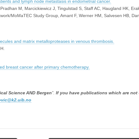
patients and lymph node metastasis in endometrial cancer.
 Pradhan M, Marcickiewicz J, Tingulstad S, Staff AC, Haugland HK, Era
twork/MoMaTEC Study Group, Amant F, Werner HM, Salvesen HB, Dan
lecules and matrix metalloproteases in venous thrombosis.
 H.
nced breast cancer after primary chemotherapy.
nical Science AND Bergen
”.
If you have publications which are not
ovic@k2.uib.no