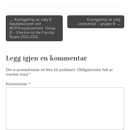
Post
←
Kunngjøring av valg til
Kunngjøring av valg
fakultetsstyret ved
instituttråd – gruppe B →
navigation
MOF
Announcement: Group
B – Election to the Faculty
Board 2015-2016
Legg igjen en kommentar
Din e-postadresse vil ikke bli publisert.
Obligatoriske felt er
merket med
*
Kommentar
*