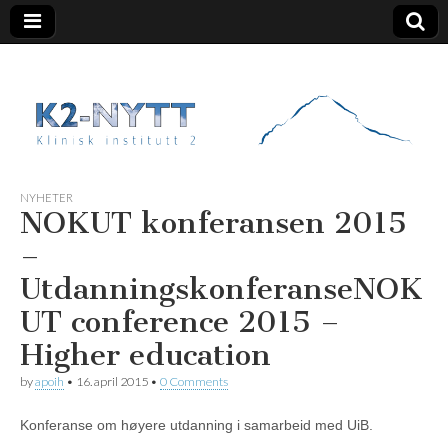
K2 Nytt
NYHETER
NOKUT konferansen 2015
–
Utdanningskonferanse
NOK
UT conference 2015 –
Higher education
by
apoih
•
16. april 2015
•
0 Comments
Konferanse om høyere utdanning i samarbeid med UiB.