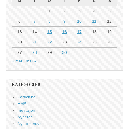
M
T
O
T
F
L
S
1
2
3
4
5
6
7
8
9
10
11
12
13
14
15
16
17
18
19
20
21
22
23
24
25
26
27
28
29
30
« mar
mai »
KATEGORIER
Forskning
HMS
Inovasjon
Nyheter
Nytt om navn