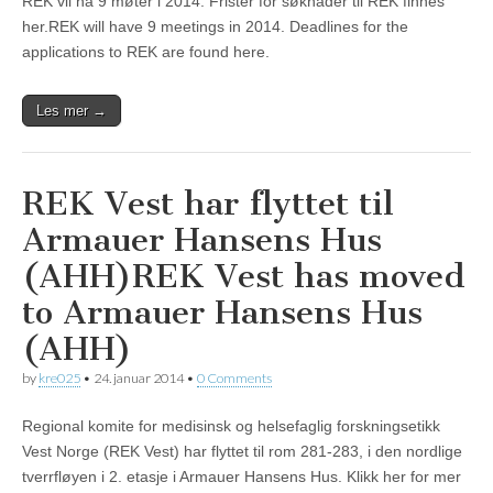
REK vil ha 9 møter i 2014. Frister for søknader til REK finnes
her.REK will have 9 meetings in 2014. Deadlines for the
applications to REK are found here.
Les mer →
REK Vest har flyttet til
Armauer Hansens Hus
(AHH)
REK Vest has moved
to Armauer Hansens Hus
(AHH)
by
kre025
•
24. januar 2014
•
0 Comments
Regional komite for medisinsk og helsefaglig forskningsetikk
Vest Norge (REK Vest) har flyttet til rom 281-283, i den nordlige
tverrfløyen i 2. etasje i Armauer Hansens Hus. Klikk her for mer