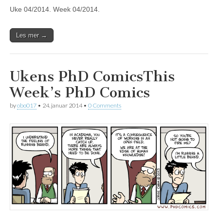
Uke 04/2014. Week 04/2014.
Les mer →
Ukens PhD Comics
This
Week’s PhD Comics
by
obo017
•
24. januar 2014
•
0 Comments