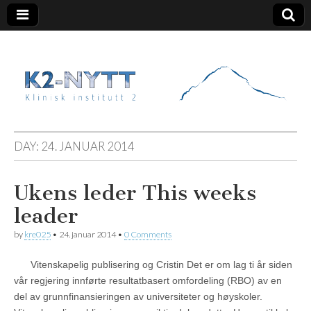
K2 Nytt
DAY:
24. JANUAR 2014
Ukens leder
This weeks
leader
by
kre025
•
24. januar 2014
•
0 Comments
Vitenskapelig publisering og Cristin Det er om lag ti år siden
vår regjering innførte resultatbasert omfordeling (RBO) av en
del av grunnfinansieringen av universiteter og høyskoler.