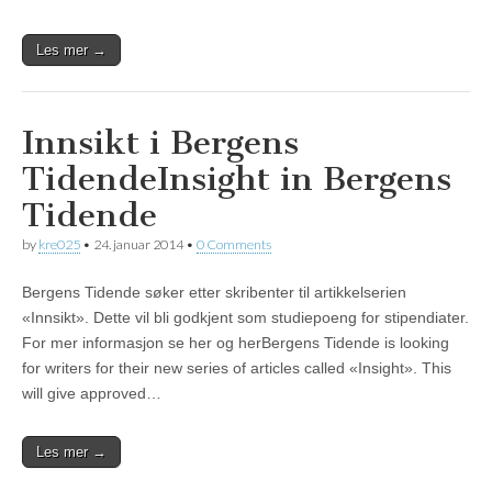
Les mer →
Innsikt i Bergens
Tidende
Insight in Bergens
Tidende
by
kre025
•
24. januar 2014
•
0 Comments
Bergens Tidende søker etter skribenter til artikkelserien
«Innsikt». Dette vil bli godkjent som studiepoeng for stipendiater.
For mer informasjon se her og herBergens Tidende is looking
for writers for their new series of articles called «Insight». This
will give approved…
Les mer →