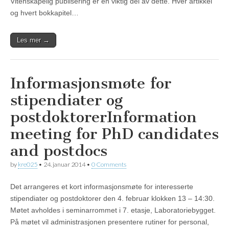
Vitenskapelig publisering er en viktig del av dette. Hver artikkel
og hvert bokkapitel…
Les mer →
Informasjonsmøte for
stipendiater og
postdoktorer
Information
meeting for PhD candidates
and postdocs
by
kre025
•
24. januar 2014
•
0 Comments
Det arrangeres et kort informasjonsmøte for interesserte
stipendiater og postdoktorer den 4. februar klokken 13 – 14:30.
Møtet avholdes i seminarrommet i 7. etasje, Laboratoriebygget.
På møtet vil administrasjonen presentere rutiner for personal,