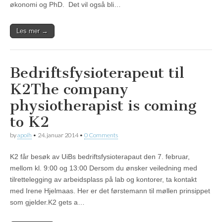
økonomi og PhD. Det vil også bli…
Les mer →
Bedriftsfysioterapeut til
K2
The company
physiotherapist is coming
to K2
by
apoih
•
24. januar 2014
•
0 Comments
K2 får besøk av UiBs bedriftsfysioterapaut den 7. februar,
mellom kl. 9:00 og 13:00 Dersom du ønsker veiledning med
tilrettelegging av arbeidsplass på lab og kontorer, ta kontakt
med Irene Hjelmaas. Her er det førstemann til møllen prinsippet
som gjelder.K2 gets a…