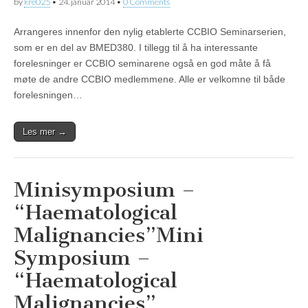
by
kre025
•
24. januar 2014
•
0 Comments
Arrangeres innenfor den nylig etablerte CCBIO Seminarserien,
som er en del av BMED380. I tillegg til å ha interessante
forelesninger er CCBIO seminarene også en god måte å få
møte de andre CCBIO medlemmene. Alle er velkomne til både
forelesningen…
Les mer →
Minisymposium –
“Haematological
Malignancies”
Mini
Symposium –
“Haematological
Malignancies”