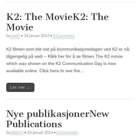
K2: The Movie
K2: The
Movie
by
apoih
•
24. januar 2014
•
0 Comments
K2 filmen som ble vist på kommunikasjonsdagen ved K2 er nå
tilgjengelig på web – Klikk her for å se filmen The K2 movie
which was shown on the K2 Communication Day is now
available online. Click here to see the…
Les mer →
Nye publikasjoner
New
Publications
by
obo017
•
24. januar 2014
•
0 Comments