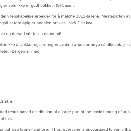
ier som ikke er godt dekket i ISI-basen.
hel del vitenskapelige arbeider for å matche 2012-tallene. Mesteparten av
så at foreløpig er andelen artikler i nivå 2 litt lavt.
otale og derved vår felles økonomi!
eller ikke å sjekke registreringen av dine arbeider nøye så alle detaljer e
rsitetet i Bergen er med.
ristin
d result based distribution of a large part of the basic funding of unive
of this.
s but also kroner and øre. Thus, everyone is encouraged to verify that