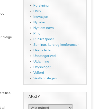
Forskning
HMS
 de
Inovasjon
Nyheter
Nytt om navn
Ph.d
r riktige
Publikasjoner
Seminar, kurs og konferanser
Ukens leder
Uncategorized
Utdanning
Utlysninger
Velferd
Vestlandslegen
rsities
ARKIV
Arkiv
 all