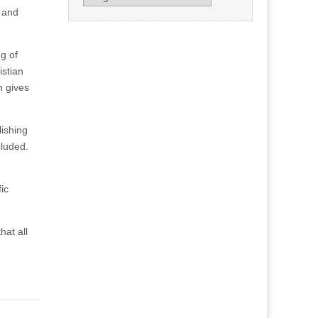
, and
ng of
istian
h gives
ishing
cluded.
ic
hat all