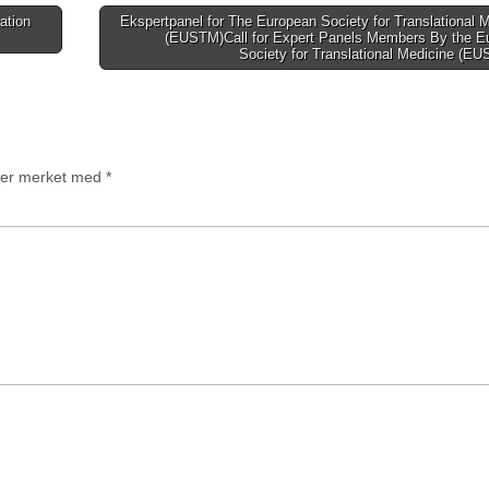
ation
Ekspertpanel for The European Society for Translational 
(EUSTM)
Call for Expert Panels Members By the E
Society for Translational Medicine (E
t er merket med
*