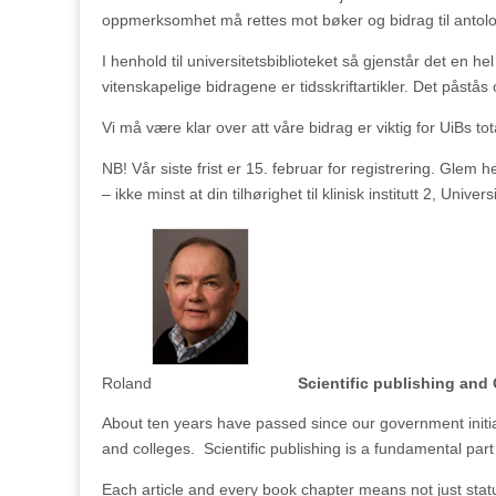
oppmerksomhet må rettes mot bøker og bidrag til antolog
I henhold til universitetsbiblioteket så gjenstår det en 
vitenskapelige bidragene er tidsskriftartikler. Det påstås og
Vi må være klar over att våre bidrag er viktig for UiBs t
NB! Vår siste frist er 15. februar for registrering. Glem h
– ikke minst at din tilhørighet til klinisk institutt 2, Unive
Roland
Scientific publishing and C
About ten years have passed since our government initiate
and colleges. Scientific publishing is a fundamental part 
Each article and every book chapter means not just statu