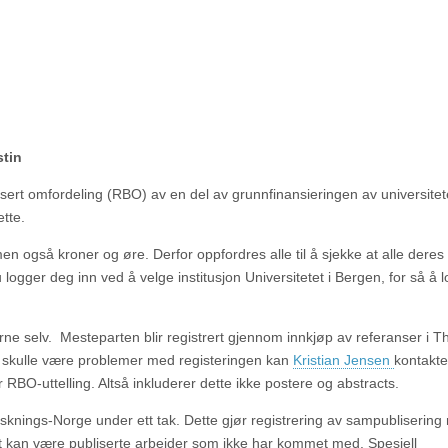
tin
basert omfordeling (RBO) av en del av grunnfinansieringen av universitet
ette.
men også kroner og øre. Derfor oppfordres alle til å sjekke at alle deres
 logger deg inn ved å velge institusjon Universitetet i Bergen, for så å 
kerne selv. Mesteparten blir registrert gjennom innkjøp av referanser i
t skulle være problemer med registeringen kan
Kristian Jensen
kontakte
r RBO-uttelling. Altså inkluderer dette ikke postere og abstracts.
sknings-Norge under ett tak. Dette gjør registrering av sampubliserin
et kan være publiserte arbeider som ikke har kommet med. Spesiell