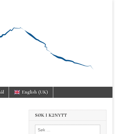
ål
English (UK)
SØK I K2NYTT
Søk