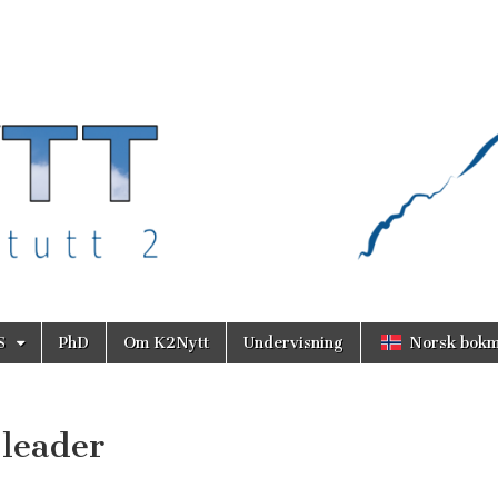
S
PhD
Om K2Nytt
Undervisning
Norsk bokm
 leader