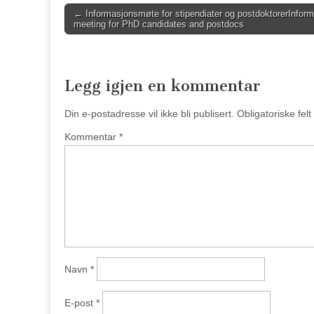
Post
←
Informasjonsmøte for stipendiater og postdoktorer
Inform
meeting for PhD candidates and postdocs
navigation
Legg igjen en kommentar
Din e-postadresse vil ikke bli publisert.
Obligatoriske fel
Kommentar
*
Navn
*
E-post
*