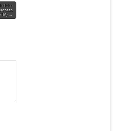
Medicine
uropean
USTM)
→