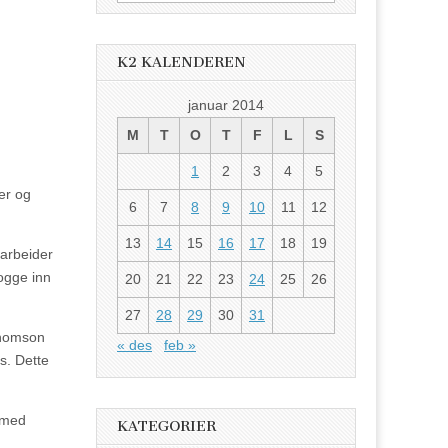
etter:
K2 KALENDEREN
januar 2014
M
T
O
T
F
L
S
1
2
3
4
5
er og
6
7
8
9
10
11
12
13
14
15
16
17
18
19
 arbeider
logge inn
20
21
22
23
24
25
26
27
28
29
30
31
 Thomson
« des
feb »
s. Dette
g med
KATEGORIER