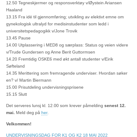
12.50 Tegneskjermer og responsverktøy v/Øystein Ariansen
Haaland
13.15 Fra idé til gjennomføring; utvikling av elektivt emne om
gynekologisk ultralyd for medisinstudenter som ledd i
universitetspedagogikk v/Jone Trovik
13.45 Pause
14.00 Utplassering i MED8 og særplass: Status og veien videre
v/Trude Gundersen og Anne Berit Guttormsen
14.20 Fremtidig OSKE6 med økt antall studenter v/Eirik
Søfteland
14.35 Merittering som fremragende underviser. Hvordan søker
en? v/ Martin Biermann
15.00 Prisutdeling undervisningsprisene
15.15 Slutt
Det serveres lunsj kl. 12.00 som krever påmelding
senest 12.
mai.
Meld deg på
her
.
Velkommen!
UNDERVISNINGSDAG FOR K1 OG K2 18 MAI 2022