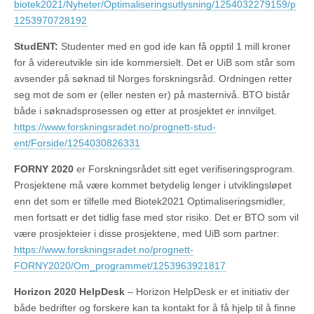
biotek2021/Nyheter/Optimaliseringsutlysning/1254032279159/p
1253970728192
StudENT:
Studenter med en god ide kan få opptil 1 mill kroner
for å videreutvikle sin ide kommersielt. Det er UiB som står som
avsender på søknad til Norges forskningsråd. Ordningen retter
seg mot de som er (eller nesten er) på masternivå. BTO bistår
både i søknadsprosessen og etter at prosjektet er innvilget.
https://www.forskningsradet.no/prognett-stud-
ent/Forside/1254030826331
FORNY 2020
er Forskningsrådet sitt eget verifiseringsprogram.
Prosjektene må være kommet betydelig lenger i utviklingsløpet
enn det som er tilfelle med Biotek2021 Optimaliseringsmidler,
men fortsatt er det tidlig fase med stor risiko. Det er BTO som vil
være prosjekteier i disse prosjektene, med UiB som partner:
https://www.forskningsradet.no/prognett-
FORNY2020/Om_programmet/1253963921817
Horizon 2020 HelpDesk
– Horizon HelpDesk er et initiativ der
både bedrifter og forskere kan ta kontakt for å få hjelp til å finne