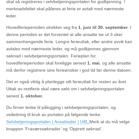
skal så registreres i selvbetjeningsportalen for godkjenning. I
merknadsfeltet skal påføres at ferie er avtalt med nærmeste
leder.
Hovedferieperioden strekker seg fra
1. juni til 30. september
. I
denne perioden er det forventet at alle ansatte tar ut 3 uker
sammenhengende ferie. Lengre ferieuttak, eller andre avvik kan
avtales med nærmeste leder, og må godkjennes gjennom
søknad i selvbetjeningsportalen. Ferieplan for
hovedferieperioden skal foreligge senest
1. mai
, og alle ansatte
må derfor registrere sine ferieønsker i god tid før denne datoen.
Det er også viktig å planlegge sitt ferieuttak for resten av året.
Uttak av restferie skal være søkt om i selvbetjeningsportalen
senest
1. oktober.
Du finner lenke til pålogging i selvbetjeningsportalen, og
veiledning til bruk av portalen på følgende lenke:
Selvbetjeningsportalen | Ansattsider | UiB
Merk at du må velge
knappen ‘Fraværssøknader’ og ‘Opprett søknad’.