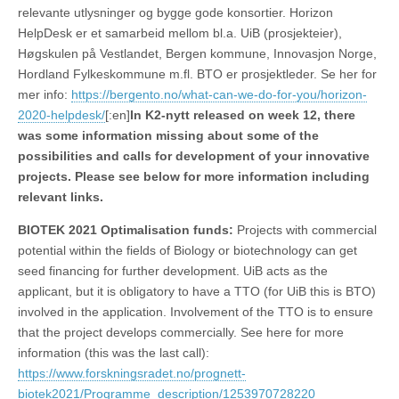
relevante utlysninger og bygge gode konsortier. Horizon
HelpDesk er et samarbeid mellom bl.a. UiB (prosjekteier),
Høgskulen på Vestlandet, Bergen kommune, Innovasjon Norge,
Hordland Fylkeskommune m.fl. BTO er prosjektleder. Se her for
mer info:
https://bergento.no/what-can-we-do-for-you/horizon-
2020-helpdesk/
[:en]
In K2-nytt released on week 12, there
was some information missing about some of the
possibilities and calls for development of your innovative
projects. Please see below for more information including
relevant links.
BIOTEK 2021 Optimalisation funds:
Projects with commercial
potential within the fields of Biology or biotechnology can get
seed financing for further development. UiB acts as the
applicant, but it is obligatory to have a TTO (for UiB this is BTO)
involved in the application. Involvement of the TTO is to ensure
that the project develops commercially. See here for more
information (this was the last call):
https://www.forskningsradet.no/prognett-
biotek2021/Programme_description/1253970728220