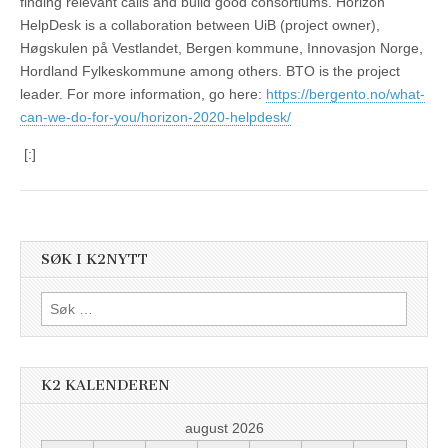
finding relevant calls and build good consortiums. Horizon
HelpDesk is a collaboration between UiB (project owner),
Høgskulen på Vestlandet, Bergen kommune, Innovasjon Norge,
Hordland Fylkeskommune among others. BTO is the project
leader. For more information, go here:
https://bergento.no/what-
can-we-do-for-you/horizon-2020-helpdesk/
[:]
SØK I K2NYTT
Søk
etter:
K2 KALENDEREN
august 2026