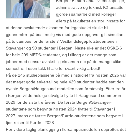
Bergen! Et stort antall vitenskapelige,
administrative og teknisk K2-ansatte
gjorde i samarbeid med kolleger
ellers på fakultetet en stor innsats for
at denne avsluttende eksamen for legestudiet skulle bli
gjennomført på best mulig vis med gode oppgaver gitt simultant
på to campus for de første 7 Vestlandslegepilotstudentene i
Stavanger og 90 studenter i Bergen. Neste uke er det OSKE-6
for hele 209 MED6-studenter, og i tillegg er det mange som
jobber med sensur av skriftlig eksamen etc på de mange ulike
semestre. Tusen takk til alle for svært viktig arbeid!
På de 245 studieplassene på medisinstudiet fra høsten 2026 var
det meget gode søkertall og hele 429 studenter hadde satt den
nyeste Bergen/Haugesund-modellen som førstevalg. Etter tre år
i Bergen vil de heldige utvalgte flytte til Haugesund sommeren
2029 for de siste tre årene. De første Bergen/Stavanger-
studentene som begynte høsten 2024 flytter til Stavanger i
2027, mens de første Bergen/Førde-studentene som begynte i
fjor, reiser til Førde i 2028.
For videre faglig planlegging i flercampusmodellen opprettes det