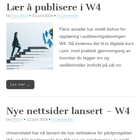
Lær å publisere i W4
by
inlun3835
•
12. juni 2026
•
0 Comments
Flere ansatte har meldt behov for
opplæring i publiseringsløsningen
W4. Nå inviteres det til to digitale kurs
i juni, med praktisk gjennomgang av
hvordan du legger inn og
vedlikeholder innhold på uib.no.
Les mer →
Nye nettsider lansert – W4
by
eth014
•
12. juni 2026
•
0 Comments
Universitetet har nå lansert de nye nettsidene for pilotprosjektet