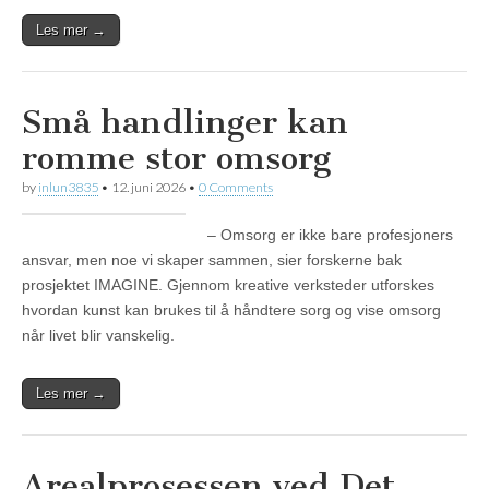
Les mer →
Små handlinger kan
romme stor omsorg
by
inlun3835
•
12. juni 2026
•
0 Comments
– Omsorg er ikke bare profesjoners
ansvar, men noe vi skaper sammen, sier forskerne bak
prosjektet IMAGINE. Gjennom kreative verksteder utforskes
hvordan kunst kan brukes til å håndtere sorg og vise omsorg
når livet blir vanskelig.
Les mer →
Arealprosessen ved Det