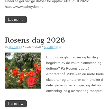
Under følger viktige datoer for opptak juli/august 2026:
https://www.pahoyden.no
Les mer →
Rosens dag 2026
by
inlun3835
•
12. juni 2026
•
0 Comments
Er du også glad i roser og lar deg
begeistre av de vakre blomstene og
duftene? På Rosens dag på
Arboretet på Milde kan du møte både
eksperter og amatører som ønsker å
dele gleder og erfaringer, og det blir
omvisning, salg av roser og roseprat.
Les mer →