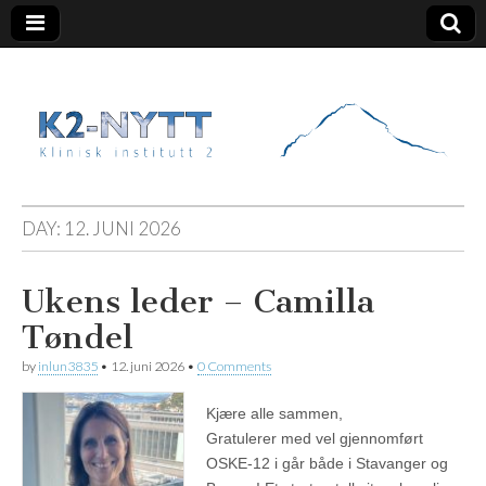
K2 Nytt
DAY:
12. JUNI 2026
Ukens leder – Camilla
Tøndel
by
inlun3835
•
12. juni 2026
•
0 Comments
Kjære alle sammen,
Gratulerer med vel gjennomført
OSKE-12 i går både i Stavanger og