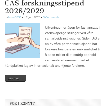
CAS forskningsstipend
2028/2029
by
inlun3835
•
12. juni 2026
•
0 Comments
Utlysningen er åpen for fast ansatte i
vitenskapelige stillinger ved våre
samarbeidsinstitusjoner. Siden UiB er
en av våre partnerinstitusjoner, har
forskere hos dere en unik mulighet til
å søke midler til et ettårig opphold
ved senteret sammen med et
håndplukket lag av internasjonalt anerkjente forskere.
Les mer →
SØK I K2NYTT