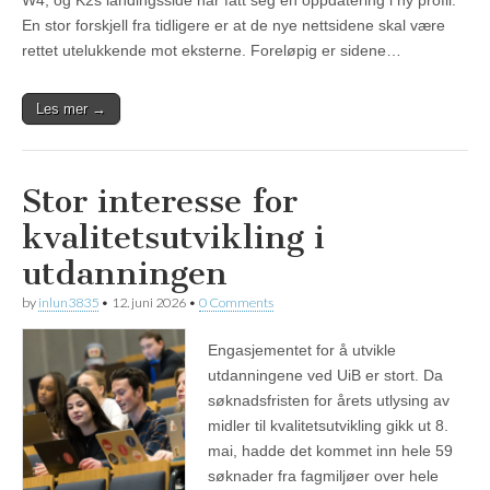
W4, og K2s landingsside har fått seg en oppdatering i ny profil.
En stor forskjell fra tidligere er at de nye nettsidene skal være
rettet utelukkende mot eksterne. Foreløpig er sidene…
Les mer →
Stor interesse for
kvalitetsutvikling i
utdanningen
by
inlun3835
•
12. juni 2026
•
0 Comments
Engasjementet for å utvikle
utdanningene ved UiB er stort. Da
søknadsfristen for årets utlysing av
midler til kvalitetsutvikling gikk ut 8.
mai, hadde det kommet inn hele 59
søknader fra fagmiljøer over hele