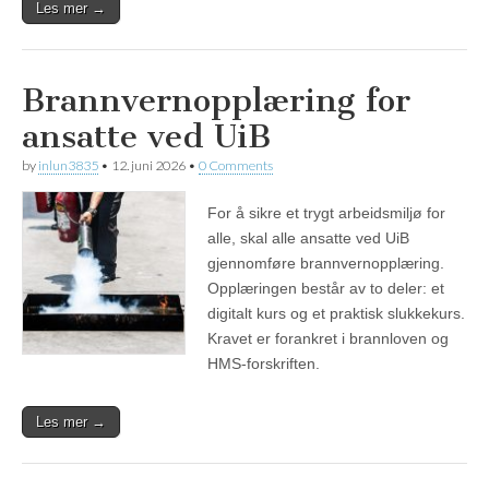
Les mer →
Brannvernopplæring for
ansatte ved UiB
by
inlun3835
•
12. juni 2026
•
0 Comments
For å sikre et trygt arbeidsmiljø for
alle, skal alle ansatte ved UiB
gjennomføre brannvernopplæring.
Opplæringen består av to deler: et
digitalt kurs og et praktisk slukkekurs.
Kravet er forankret i brannloven og
HMS‑forskriften.
Les mer →