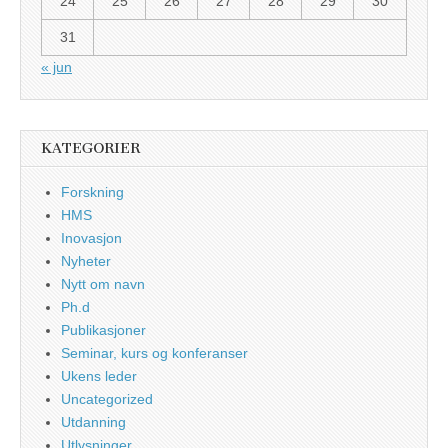
24
25
26
27
28
29
30
31
« jun
KATEGORIER
Forskning
HMS
Inovasjon
Nyheter
Nytt om navn
Ph.d
Publikasjoner
Seminar, kurs og konferanser
Ukens leder
Uncategorized
Utdanning
Utlysninger