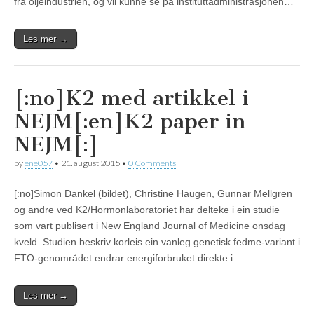
fra oljeindustrien, og vil kunne se på instituttadministrasjonen…
Les mer →
[:no]K2 med artikkel i
NEJM[:en]K2 paper in
NEJM[:]
by
ene057
•
21. august 2015
•
0 Comments
[:no]Simon Dankel (bildet), Christine Haugen, Gunnar Mellgren
og andre ved K2/Hormonlaboratoriet har delteke i ein studie
som vart publisert i New England Journal of Medicine onsdag
kveld. Studien beskriv korleis ein vanleg genetisk fedme-variant i
FTO-genområdet endrar energiforbruket direkte i…
Les mer →