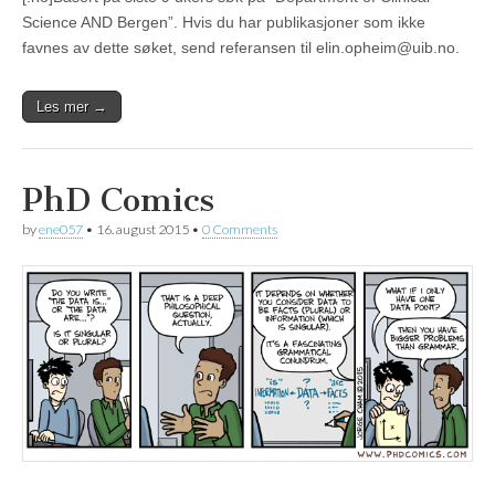
Science AND Bergen”. Hvis du har publikasjoner som ikke
favnes av dette søket, send referansen til elin.opheim@uib.no.
Les mer →
PhD Comics
by
ene057
•
16. august 2015
•
0 Comments