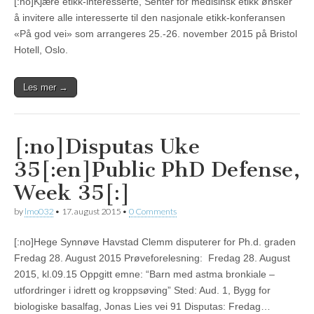
[:no]Kjære etikk-interesserte, Senter for medisinsk etikk ønsker
å invitere alle interesserte til den nasjonale etikk-konferansen
«På god vei» som arrangeres 25.-26. november 2015 på Bristol
Hotell, Oslo.
Les mer →
[:no]Disputas Uke
35[:en]Public PhD Defense,
Week 35[:]
by
lmo032
•
17. august 2015
•
0 Comments
[:no]Hege Synnøve Havstad Clemm disputerer for Ph.d. graden
Fredag 28. August 2015 Prøveforelesning: Fredag 28. August
2015, kl.09.15 Oppgitt emne: “Barn med astma bronkiale –
utfordringer i idrett og kroppsøving” Sted: Aud. 1, Bygg for
biologiske basalfag, Jonas Lies vei 91 Disputas: Fredag…