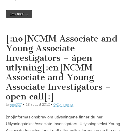
Les mer →
[:no]NCMM Associate and
Young Associate
Investigators – åpen
utlyning[:en]NCMM
Associate and Young
Associate Investigators –
open call[:]
by
ene057
•
19. august 2015
•
0 Comments
[:no]Informasjonsbrev om utlysningene finner du her.
Utlysningstekst Associate Investigators. Utlysningstekst Young
Associate Investigators.[:en]Letter with information on the calls