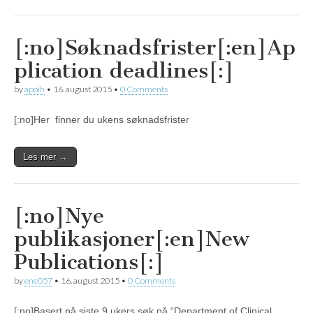
[:no]Søknadsfrister[:en]Ap
plication deadlines[:]
by
apoih
•
16. august 2015
•
0 Comments
[:no]Her finner du ukens søknadsfrister
Les mer →
[:no]Nye
publikasjoner[:en]New
Publications[:]
by
ene057
•
16. august 2015
•
0 Comments
[:no]Basert på siste 9 ukers søk på “Department of Clinical