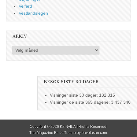
Velferd
Vestlandslegen
ARKIV
Arkiv
BESØK SISTE 30 DAGER
Visninger siste 30 dager:
132 315
Visninger de siste 365 dagene:
3 437 340
Copyright © 2026
K2 Nytt
. All Rights Reserved.
The Magazine Basic Theme by
bavotasan.com
.