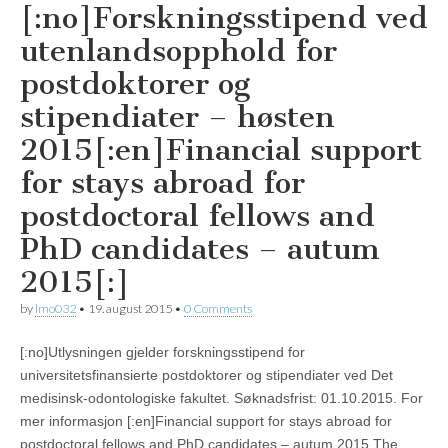
[:no]Forskningsstipend ved
utenlandsopphold for
postdoktorer og
stipendiater – høsten
2015[:en]Financial support
for stays abroad for
postdoctoral fellows and
PhD candidates – autum
2015[:]
by
lmo032
•
19. august 2015
•
0 Comments
[:no]Utlysningen gjelder forskningsstipend for
universitetsfinansierte postdoktorer og stipendiater ved Det
medisinsk-odontologiske fakultet. Søknadsfrist: 01.10.2015. For
mer informasjon [:en]Financial support for stays abroad for
postdoctoral fellows and PhD candidates – autum 2015 The