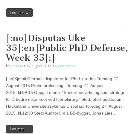
Les mer →
[:no]Disputas Uke
35[:en]Public PhD Defense,
Week 35[:]
by
lmo032
•
17. august 2015
•
0 Comments
[:no]Kjersti Oterhals disputerer for Ph.d. graden Torsdag 27.
August 2015 Prøveforelesning: Torsdag 27. August
2015, kl.09.15 Oppgitt emne: “Brukermedvirkning som strategi
for å bedre utkommet ved hjertekirurgi” Sted: Stort auditorium,
Haukeland Universitetssykehus Disputas: Torsdag 27. August
2015, kl.12:30 Sted: Auditorium 1 BB-bygget, Jonas Lies…
Les mer →