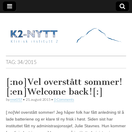
K2 Nytt
TAG:
34/2015
[:no]Vel overstått sommer!
[:en]Welcome back![:]
by
ene057
•
21. august 2015
•
0 Comments
[:no]Vel overstått sommer! Jeg håper folk har fått anledning til å
lade batteriene og er klare til ny frisk i høst. Siden sist har
instituttet fått ny administrasjonssjef, Julie Stavnes. Hun kommer