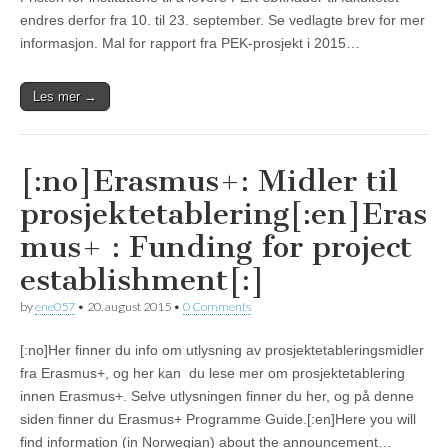
endres derfor fra 10. til 23. september. Se vedlagte brev for mer
informasjon. Mal for rapport fra PEK-prosjekt i 2015…
Les mer →
[:no]Erasmus+: Midler til
prosjektetablering[:en]Eras
mus+ : Funding for project
establishment[:]
by
ene057
•
20. august 2015
•
0 Comments
[:no]Her finner du info om utlysning av prosjektetableringsmidler
fra Erasmus+, og her kan du lese mer om prosjektetablering
innen Erasmus+. Selve utlysningen finner du her, og på denne
siden finner du Erasmus+ Programme Guide.[:en]Here you will
find information (in Norwegian) about the announcement…