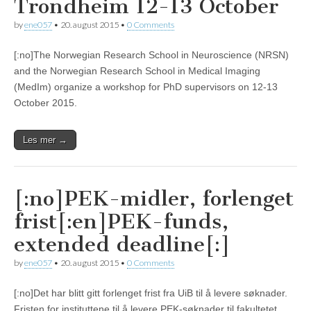
Trondheim 12-13 October
by
ene057
•
20. august 2015
•
0 Comments
[:no]The Norwegian Research School in Neuroscience (NRSN)
and the Norwegian Research School in Medical Imaging
(MedIm) organize a workshop for PhD supervisors on 12-13
October 2015.
Les mer →
[:no]PEK-midler, forlenget
frist[:en]PEK-funds,
extended deadline[:]
by
ene057
•
20. august 2015
•
0 Comments
[:no]Det har blitt gitt forlenget frist fra UiB til å levere søknader.
Fristen for instituttene til å levere PEK-søknader til fakultetet