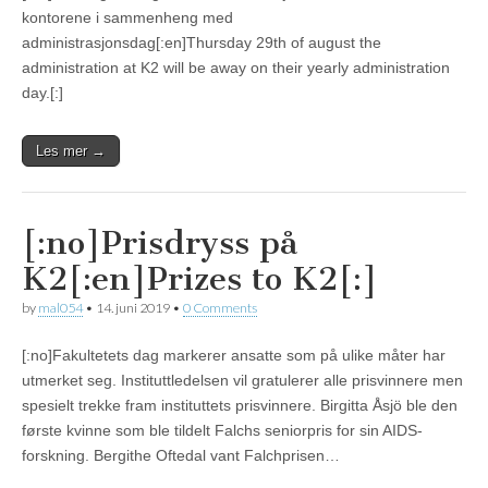
kontorene i sammenheng med
administrasjonsdag[:en]Thursday 29th of august the
administration at K2 will be away on their yearly administration
day.[:]
Les mer →
[:no]Prisdryss på
K2[:en]Prizes to K2[:]
by
mal054
•
14. juni 2019
•
0 Comments
[:no]Fakultetets dag markerer ansatte som på ulike måter har
utmerket seg. Instituttledelsen vil gratulerer alle prisvinnere men
spesielt trekke fram instituttets prisvinnere. Birgitta Åsjö ble den
første kvinne som ble tildelt Falchs seniorpris for sin AIDS-
forskning. Bergithe Oftedal vant Falchprisen…