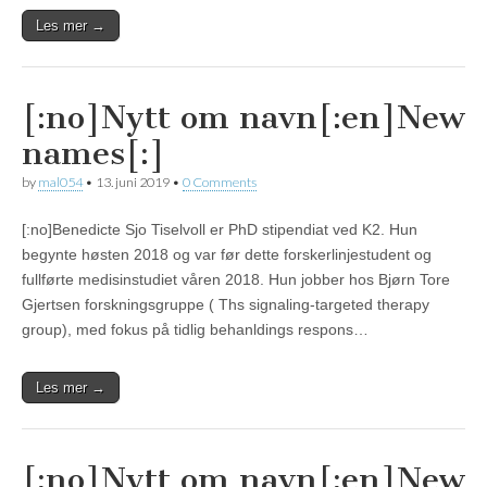
Les mer →
[:no]Nytt om navn[:en]New
names[:]
by
mal054
•
13. juni 2019
•
0 Comments
[:no]Benedicte Sjo Tiselvoll er PhD stipendiat ved K2. Hun
begynte høsten 2018 og var før dette forskerlinjestudent og
fullførte medisinstudiet våren 2018. Hun jobber hos Bjørn Tore
Gjertsen forskningsgruppe ( Ths signaling-targeted therapy
group), med fokus på tidlig behanldings respons…
Les mer →
[:no]Nytt om navn[:en]New