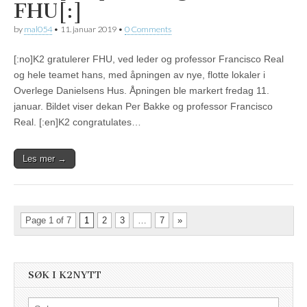
FHU[:]
by
mal054
•
11. januar 2019
•
0 Comments
[:no]K2 gratulerer FHU, ved leder og professor Francisco Real
og hele teamet hans, med åpningen av nye, flotte lokaler i
Overlege Danielsens Hus. Åpningen ble markert fredag 11.
januar. Bildet viser dekan Per Bakke og professor Francisco
Real. [:en]K2 congratulates…
Les mer →
Page 1 of 7
1
2
3
…
7
»
SØK I K2NYTT
Søk