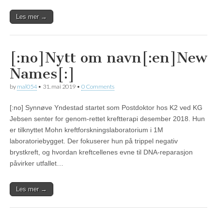
Les mer →
[:no]Nytt om navn[:en]New
Names[:]
by
mal054
•
31. mai 2019
•
0 Comments
[:no] Synnøve Yndestad startet som Postdoktor hos K2 ved KG
Jebsen senter for genom-rettet kreftterapi desember 2018. Hun
er tilknyttet Mohn kreftforskningslaboratorium i 1M
laboratoriebygget. Der fokuserer hun på trippel negativ
brystkreft, og hvordan kreftcellenes evne til DNA-reparasjon
påvirker utfallet…
Les mer →