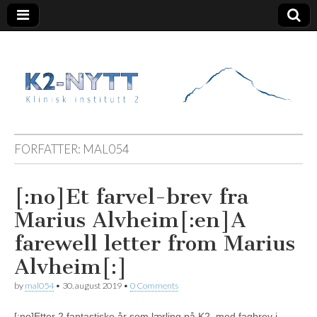
K2 Nytt
FORFATTER:
MAL054
[:no]Et farvel-brev fra
Marius Alvheim[:en]A
farewell letter from Marius
Alvheim[:]
by
mal054
•
30. august 2019
•
0 Comments
[:no]Etter 2 fantastiske år som lærling på K2, med fagbrev i