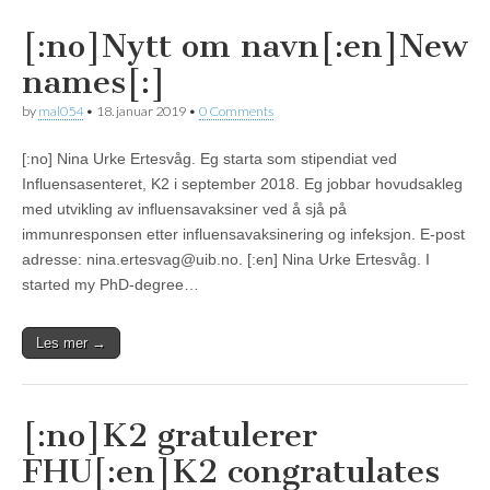
[:no]Nytt om navn[:en]New
names[:]
by
mal054
•
18. januar 2019
•
0 Comments
[:no] Nina Urke Ertesvåg. Eg starta som stipendiat ved
Influensasenteret, K2 i september 2018. Eg jobbar hovudsakleg
med utvikling av influensavaksiner ved å sjå på
immunresponsen etter influensavaksinering og infeksjon. E-post
adresse: nina.ertesvag@uib.no. [:en] Nina Urke Ertesvåg. I
started my PhD-degree…
Les mer →
[:no]K2 gratulerer
FHU[:en]K2 congratulates