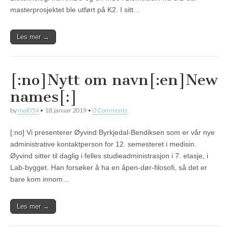
masterprosjektet ble utført på K2. I sitt…
Les mer →
[:no]Nytt om navn[:en]New
names[:]
by
mal054
•
18. januar 2019
•
0 Comments
[:no] Vi presenterer Øyvind Byrkjedal-Bendiksen som er vår nye
administrative kontaktperson for 12. semesteret i medisin.
Øyvind sitter til daglig i felles studieadministrasjon i 7. etasje, i
Lab-bygget. Han forsøker å ha en åpen-dør-filosofi, så det er
bare kom innom…
Les mer →