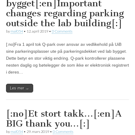
bygget[:en]Important
changes regarding parking
outside the lab building[:]
by
mal054
•
12. april 2019
•
0 Comments
[:no]Fra 1 april tok Q-park over ansvar av vedlikehold på UiB
sine parkeringsplasser ute på parkeringsdekket ved lab bygget.
Dette betyr en stor viktig endring. Q-park kontrollerer plassene
nesten daglig og bøtelegger de som ikke er elektronisk registrert
i deres…
Les mer →
[:no]Et stort takk…[:en]A
BIG thank you…[:]
by
mal054
•
29. mars 2019
•
0 Comments