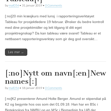
by
mal054
•
31. januar 2019
•
0 Comments
[:no]20 min kræsjkurs med lunsj i rapporteringsverktøyet
Tableau for prosjektledere 19 februar. Ønsker du bedre kontroll
med dine prosjektmidler og lett tilgang til ditt eget
prosjektregnskap? Da kan tableau være svaret! Tableau er et
nettbasert rapporteringsverktøy som gir deg god oversikt…
Les mer →
[:no]Nytt om navn[:en]New
names[:]
by
mal054
•
18. januar 2019
•
0 Comments
[:no]K2 presenterer Amund Holte Berger. Amund er stipendiat på
K2 og begynte hos oss som det 01.09.18. Han har en BSc i
Bioteknologi fra NMBU og en MSc i Biomedisin fra UiB der