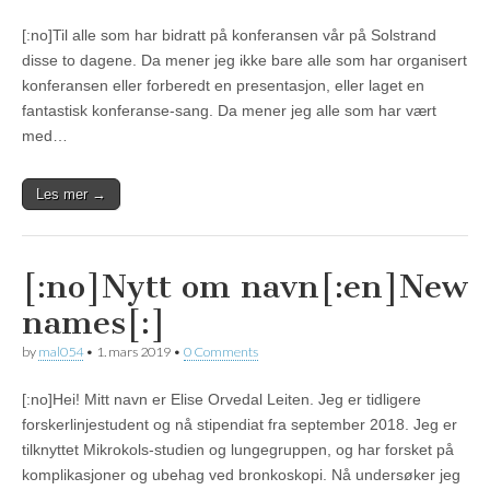
[:no]Til alle som har bidratt på konferansen vår på Solstrand
disse to dagene. Da mener jeg ikke bare alle som har organisert
konferansen eller forberedt en presentasjon, eller laget en
fantastisk konferanse-sang. Da mener jeg alle som har vært
med…
Les mer →
[:no]Nytt om navn[:en]New
names[:]
by
mal054
•
1. mars 2019
•
0 Comments
[:no]Hei! Mitt navn er Elise Orvedal Leiten. Jeg er tidligere
forskerlinjestudent og nå stipendiat fra september 2018. Jeg er
tilknyttet Mikrokols-studien og lungegruppen, og har forsket på
komplikasjoner og ubehag ved bronkoskopi. Nå undersøker jeg