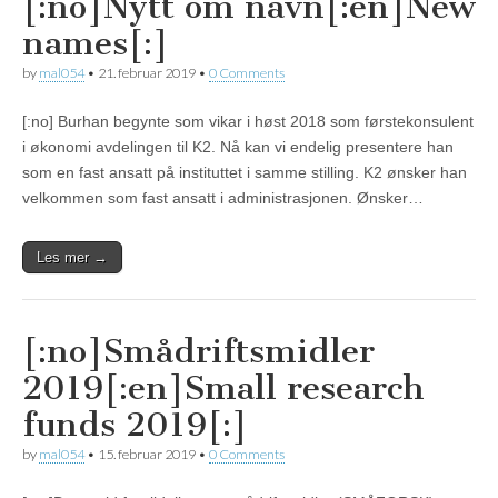
[:no]Nytt om navn[:en]New
names[:]
by
mal054
•
21. februar 2019
•
0 Comments
[:no] Burhan begynte som vikar i høst 2018 som førstekonsulent
i økonomi avdelingen til K2. Nå kan vi endelig presentere han
som en fast ansatt på instituttet i samme stilling. K2 ønsker han
velkommen som fast ansatt i administrasjonen. Ønsker…
Les mer →
[:no]Smådriftsmidler
2019[:en]Small research
funds 2019[:]
by
mal054
•
15. februar 2019
•
0 Comments