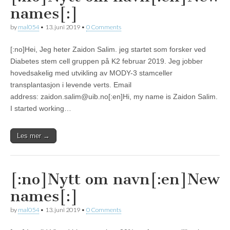
names[:]
by
mal054
•
13. juni 2019
•
0 Comments
[:no]Hei, Jeg heter Zaidon Salim. jeg startet som forsker ved
Diabetes stem cell gruppen på K2 februar 2019. Jeg jobber
hovedsakelig med utvikling av MODY-3 stamceller
transplantasjon i levende verts. Email
address: zaidon.salim@uib.no[:en]Hi, my name is Zaidon Salim.
I started working…
Les mer →
[:no]Nytt om navn[:en]New
names[:]
by
mal054
•
13. juni 2019
•
0 Comments