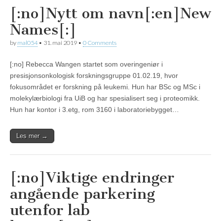
[:no]Nytt om navn[:en]New
Names[:]
by
mal054
•
31. mai 2019
•
0 Comments
[:no] Rebecca Wangen startet som overingeniør i
presisjonsonkologisk forskningsgruppe 01.02.19, hvor
fokusområdet er forskning på leukemi. Hun har BSc og MSc i
molekylærbiologi fra UiB og har spesialisert seg i proteomikk.
Hun har kontor i 3.etg, rom 3160 i laboratoriebygget…
Les mer →
[:no]Viktige endringer
angående parkering
utenfor lab