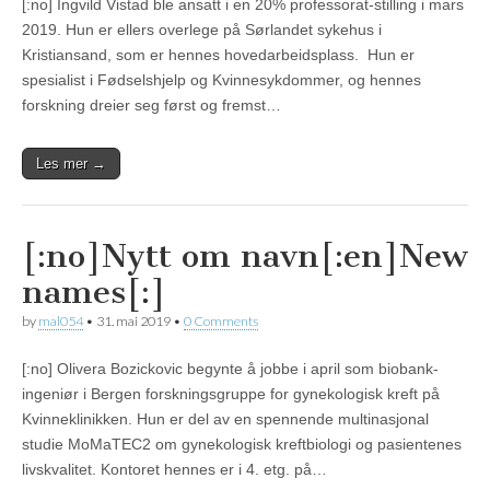
[:no] Ingvild Vistad ble ansatt i en 20% professorat-stilling i mars
2019. Hun er ellers overlege på Sørlandet sykehus i
Kristiansand, som er hennes hovedarbeidsplass. Hun er
spesialist i Fødselshjelp og Kvinnesykdommer, og hennes
forskning dreier seg først og fremst…
Les mer →
[:no]Nytt om navn[:en]New
names[:]
by
mal054
•
31. mai 2019
•
0 Comments
[:no] Olivera Bozickovic begynte å jobbe i april som biobank-
ingeniør i Bergen forskningsgruppe for gynekologisk kreft på
Kvinneklinikken. Hun er del av en spennende multinasjonal
studie MoMaTEC2 om gynekologisk kreftbiologi og pasientenes
livskvalitet. Kontoret hennes er i 4. etg. på…