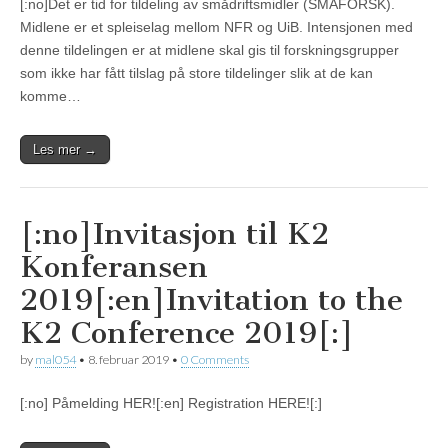
[:no]Det er tid for tildeling av smådriftsmidler (SMÅFORSK).
Midlene er et spleiselag mellom NFR og UiB. Intensjonen med
denne tildelingen er at midlene skal gis til forskningsgrupper
som ikke har fått tilslag på store tildelinger slik at de kan
komme…
Les mer →
[:no]Invitasjon til K2
Konferansen
2019[:en]Invitation to the
K2 Conference 2019[:]
by
mal054
•
8. februar 2019
•
0 Comments
[:no] Påmelding HER![:en] Registration HERE![:]