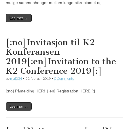
mulige sammenhenger mellom lungemikrobiomet og…
Les mer →
[:no]Invitasjon til K2
Konferansen
2019[:en]Invitation to the
K2 Conference 2019[:]
by
mal054
•
22. februar 2019
•
0 Comments
[:no] Påmelding HER! [:en] Registration HERE![:]
Les mer →