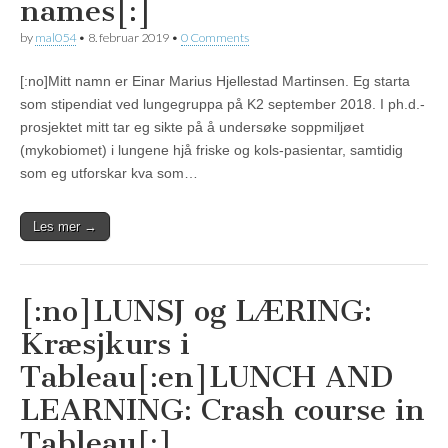
names[:]
by
mal054
•
8. februar 2019
•
0 Comments
[:no]Mitt namn er Einar Marius Hjellestad Martinsen. Eg starta
som stipendiat ved lungegruppa på K2 september 2018. I ph.d.-
prosjektet mitt tar eg sikte på å undersøke soppmiljøet
(mykobiomet) i lungene hjå friske og kols-pasientar, samtidig
som eg utforskar kva som…
Les mer →
[:no]LUNSJ og LÆRING:
Kræsjkurs i
Tableau[:en]LUNCH AND
LEARNING: Crash course in
Tableau[:]