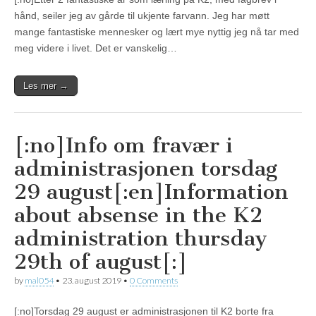
hånd, seiler jeg av gårde til ukjente farvann. Jeg har møtt
mange fantastiske mennesker og lært mye nyttig jeg nå tar med
meg videre i livet. Det er vanskelig…
Les mer →
[:no]Info om fravær i
administrasjonen torsdag
29 august[:en]Information
about absense in the K2
administration thursday
29th of august[:]
by
mal054
•
23. august 2019
•
0 Comments
[:no]Torsdag 29 august er administrasjonen til K2 borte fra