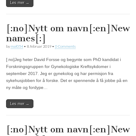
Les mer →
[:no]Nytt om navn[:en]New
names[:]
by
mal054
•
8. februar 2019
•
0 Comments
[:no]Jeg heter David Forsse og begynte som PhD kandidat i
Forskningsgruppen for Gynekologiske Kreftsykdomer i
september 2017. Jeg er gynekolog og har permisjon fra
sykehusjobben for å forske. Det er spennende å få jobbe på en
ny måte og fordype…
Les mer →
[:no]Nytt om navn[:en]New