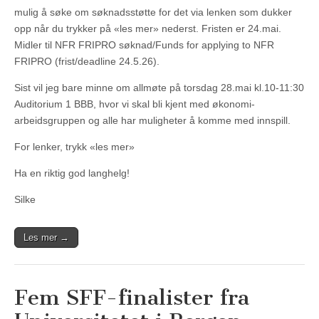
mulig å søke om søknadsstøtte for det via lenken som dukker
opp når du trykker på «les mer» nederst. Fristen er 24.mai.
Midler til NFR FRIPRO søknad/Funds for applying to NFR
FRIPRO (frist/deadline 24.5.26).
Sist vil jeg bare minne om allmøte på torsdag 28.mai kl.10-11:30
Auditorium 1 BBB, hvor vi skal bli kjent med økonomi-
arbeidsgruppen og alle har muligheter å komme med innspill.
For lenker, trykk «les mer»
Ha en riktig god langhelg!
Silke
Les mer →
Fem SFF-finalister fra