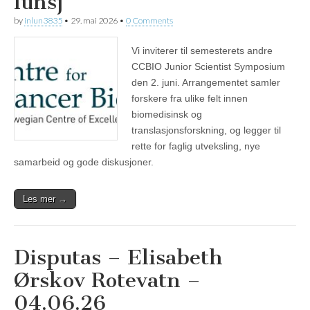
lunsj
by
inlun3835
•
29. mai 2026
•
0 Comments
Vi inviterer til semesterets andre
CCBIO Junior Scientist Symposium
den 2. juni. Arrangementet samler
forskere fra ulike felt innen
biomedisinsk og
translasjonsforskning, og legger til
rette for faglig utveksling, nye
samarbeid og gode diskusjoner.
Les mer →
Disputas – Elisabeth
Ørskov Rotevatn –
04.06.26