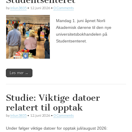
Studentsenteret
by
inlun3835
•
12. juni 2026
•
0 Comments
Mandag 1. juni åpnet Norli
Akademisk dørene til den nye
universitetsbokhandelen på
Studentsenteret.
Les mer →
Studie: Viktige datoer
relatert til opptak
by
inlun3835
•
12. juni 2026
•
0 Comments
Under følger viktige datoer for opptak juli/august 2026: