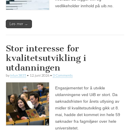
vedlikeholder innhold på uib.no.
Les mer →
Stor interesse for
kvalitetsutvikling i
utdanningen
by
inlun3835
•
12. juni 2026
•
0 Comments
Engasjementet for å utvikle
utdanningene ved UiB er stort. Da
søknadsfristen for årets utlysing av
midler til kvalitetsutvikling gikk ut 8.
mai, hadde det kommet inn hele 59
søknader fra fagmiljøer over hele
universitetet.