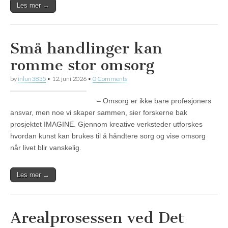
Les mer →
Små handlinger kan
romme stor omsorg
by
inlun3835
•
12. juni 2026
•
0 Comments
– Omsorg er ikke bare profesjoners
ansvar, men noe vi skaper sammen, sier forskerne bak
prosjektet IMAGINE. Gjennom kreative verksteder utforskes
hvordan kunst kan brukes til å håndtere sorg og vise omsorg
når livet blir vanskelig.
Les mer →
Arealprosessen ved Det