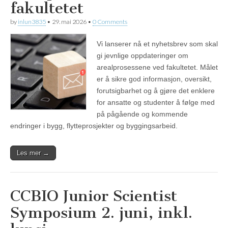
fakultetet
by
inlun3835
•
29. mai 2026
•
0 Comments
Vi lanserer nå et nyhetsbrev som skal
gi jevnlige oppdateringer om
arealprosessene ved fakultetet. Målet
er å sikre god informasjon, oversikt,
forutsigbarhet og å gjøre det enklere
for ansatte og studenter å følge med
på pågående og kommende
endringer i bygg, flytteprosjekter og byggingsarbeid.
Les mer →
CCBIO Junior Scientist
Symposium 2. juni, inkl.