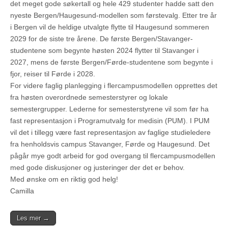
det meget gode søkertall og hele 429 studenter hadde satt den
nyeste Bergen/Haugesund-modellen som førstevalg. Etter tre år
i Bergen vil de heldige utvalgte flytte til Haugesund sommeren
2029 for de siste tre årene. De første Bergen/Stavanger-
studentene som begynte høsten 2024 flytter til Stavanger i
2027, mens de første Bergen/Førde-studentene som begynte i
fjor, reiser til Førde i 2028.
For videre faglig planlegging i flercampusmodellen opprettes det
fra høsten overordnede semesterstyrer og lokale
semestergrupper. Lederne for semesterstyrene vil som før ha
fast representasjon i Programutvalg for medisin (PUM). I PUM
vil det i tillegg være fast representasjon av faglige studieledere
fra henholdsvis campus Stavanger, Førde og Haugesund. Det
pågår mye godt arbeid for god overgang til flercampusmodellen
med gode diskusjoner og justeringer der det er behov.
Med ønske om en riktig god helg!
Camilla
Les mer →