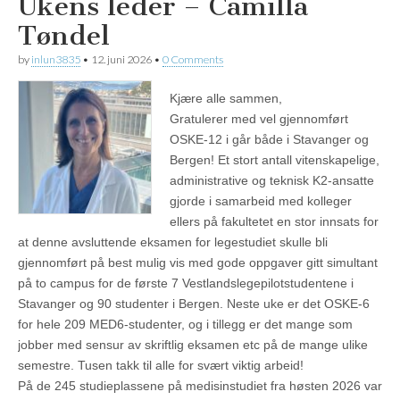
Ukens leder – Camilla
Tøndel
by
inlun3835
•
12. juni 2026
•
0 Comments
Kjære alle sammen,
Gratulerer med vel gjennomført
OSKE-12 i går både i Stavanger og
Bergen! Et stort antall vitenskapelige,
administrative og teknisk K2-ansatte
gjorde i samarbeid med kolleger
ellers på fakultetet en stor innsats for
at denne avsluttende eksamen for legestudiet skulle bli
gjennomført på best mulig vis med gode oppgaver gitt simultant
på to campus for de første 7 Vestlandslegepilotstudentene i
Stavanger og 90 studenter i Bergen. Neste uke er det OSKE-6
for hele 209 MED6-studenter, og i tillegg er det mange som
jobber med sensur av skriftlig eksamen etc på de mange ulike
semestre. Tusen takk til alle for svært viktig arbeid!
På de 245 studieplassene på medisinstudiet fra høsten 2026 var