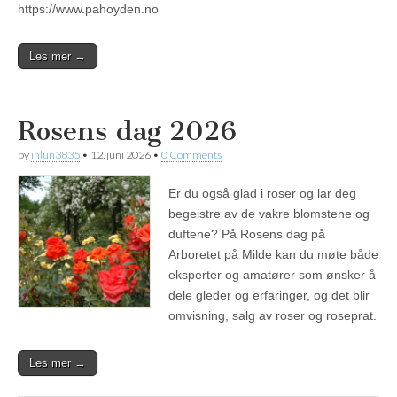
https://www.pahoyden.no
Les mer →
Rosens dag 2026
by
inlun3835
•
12. juni 2026
•
0 Comments
Er du også glad i roser og lar deg
begeistre av de vakre blomstene og
duftene? På Rosens dag på
Arboretet på Milde kan du møte både
eksperter og amatører som ønsker å
dele gleder og erfaringer, og det blir
omvisning, salg av roser og roseprat.
Les mer →