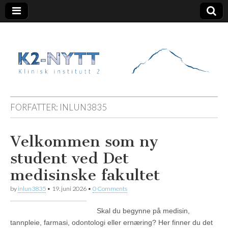
K2 Nytt
FORFATTER:
INLUN3835
Velkommen som ny
student ved Det
medisinske fakultet
by
inlun3835
•
19. juni 2026
•
0 Comments
Skal du begynne på medisin,
tannpleie, farmasi, odontologi eller ernæring? Her finner du det