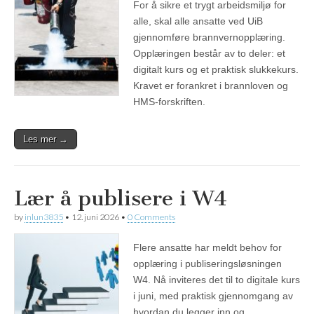
For å sikre et trygt arbeidsmiljø for
alle, skal alle ansatte ved UiB
gjennomføre brannvernopplæring.
Opplæringen består av to deler: et
digitalt kurs og et praktisk slukkekurs.
Kravet er forankret i brannloven og
HMS‑forskriften.
Les mer →
Lær å publisere i W4
by
inlun3835
•
12. juni 2026
•
0 Comments
Flere ansatte har meldt behov for
opplæring i publiseringsløsningen
W4. Nå inviteres det til to digitale kurs
i juni, med praktisk gjennomgang av
hvordan du legger inn og