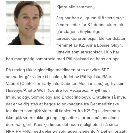
Kjære alle sammen,
Jeg har hatt all grunn til å være stolt
å være leder for K2 denne uken: på
gårsdagens høytidelige
æresdoktorpromosjon ble kandidaten
fremmet av K2, Anna Louise Gloyn,
utnevnt som æresdoktor. Hun har
hatt mangeårig samarbeid med Pål Njølstad og hans gruppe.
På tirsdag fikk vi gledelige meldingen at to av våre SFF
søknader går videre til finalen, ledet av Pål Njølstad/Marc
Vaudel (Center for Early-Life Diabetes Mechanisms) og Eystein
Husebye/Anette Wolff (Centre for Reciprocal Rhythms in
Immunology, Somnology and Endocrinology). Gratulere så mye,
det er veldig stas at begge to søknadene fra Det medisinske
fakultetet som gikk videre til finalen er fra K2! Og til dem som
ikke gikk videre: ikke gi opp, jeg setter stor pris på innsatsen
dere har gjort. Kanskje finnes det noen muligheter til å søke
NFR FRIPRO med deler av søknaden istedenfor? Det er fortsatt