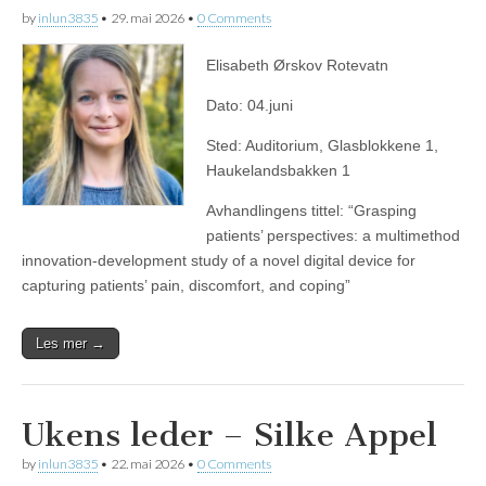
by
inlun3835
•
29. mai 2026
•
0 Comments
Elisabeth Ørskov Rotevatn
Dato: 04.juni
Sted: Auditorium, Glasblokkene 1,
Haukelandsbakken 1
Avhandlingens tittel: “Grasping
patients’ perspectives: a multimethod
innovation-development study of a novel digital device for
capturing patients’ pain, discomfort, and coping”
Les mer →
Ukens leder – Silke Appel
by
inlun3835
•
22. mai 2026
•
0 Comments