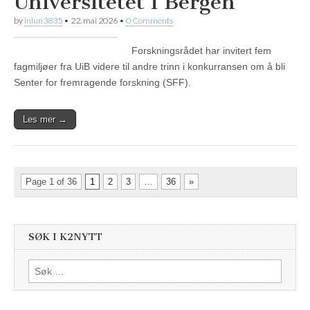
Universitetet i Bergen
by
inlun3835
•
22. mai 2026
•
0 Comments
Forskningsrådet har invitert fem
fagmiljøer fra UiB videre til andre trinn i konkurransen om å bli
Senter for fremragende forskning (SFF).
Les mer →
Page 1 of 36
1
2
3
…
36
»
SØK I K2NYTT
Søk
etter: