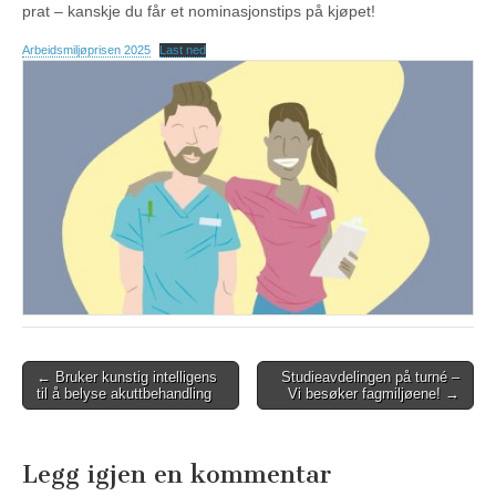
prat – kanskje du får et nominasjonstips på kjøpet!
Arbeidsmiljøprisen 2025
Last ned
Post
← Bruker kunstig intelligens
Studieavdelingen på turné –
til å belyse akuttbehandling
Vi besøker fagmiljøene! →
navigation
Legg igjen en kommentar