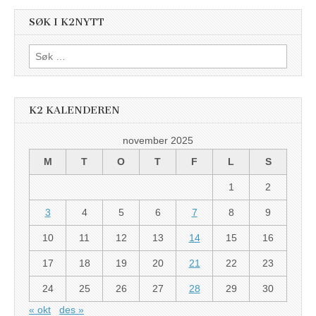
SØK I K2NYTT
Søk
etter:
K2 KALENDEREN
november 2025
M
T
O
T
F
L
S
1
2
3
4
5
6
7
8
9
10
11
12
13
14
15
16
17
18
19
20
21
22
23
24
25
26
27
28
29
30
« okt
des »