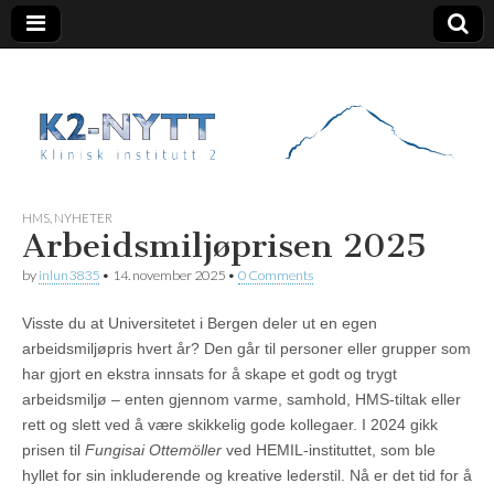
K2 Nytt
HMS
,
NYHETER
Arbeidsmiljøprisen 2025
by
inlun3835
•
14. november 2025
•
0 Comments
Visste du at Universitetet i Bergen deler ut en egen
arbeidsmiljøpris hvert år? Den går til personer eller grupper som
har gjort en ekstra innsats for å skape et godt og trygt
arbeidsmiljø – enten gjennom varme, samhold, HMS-tiltak eller
rett og slett ved å være skikkelig gode kollegaer. I 2024 gikk
prisen til
Fungisai Ottemöller
ved HEMIL-instituttet, som ble
hyllet for sin inkluderende og kreative lederstil. Nå er det tid for å