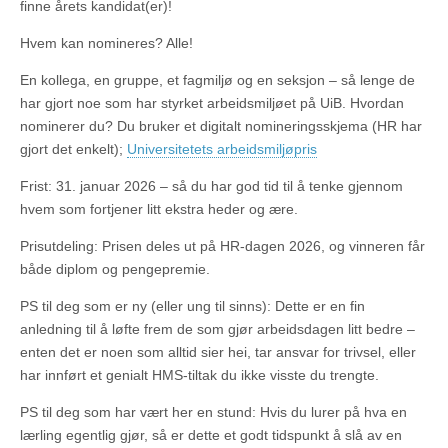
finne årets kandidat(er)!
Hvem kan nomineres? Alle!
En kollega, en gruppe, et fagmiljø og en seksjon – så lenge de
har gjort noe som har styrket arbeidsmiljøet på UiB. Hvordan
nominerer du? Du bruker et digitalt nomineringsskjema (HR har
gjort det enkelt);
Universitetets arbeidsmiljøpris
Frist: 31. januar 2026 – så du har god tid til å tenke gjennom
hvem som fortjener litt ekstra heder og ære.
Prisutdeling: Prisen deles ut på HR-dagen 2026, og vinneren får
både diplom og pengepremie.
PS til deg som er ny (eller ung til sinns): Dette er en fin
anledning til å løfte frem de som gjør arbeidsdagen litt bedre –
enten det er noen som alltid sier hei, tar ansvar for trivsel, eller
har innført et genialt HMS-tiltak du ikke visste du trengte.
PS til deg som har vært her en stund: Hvis du lurer på hva en
lærling egentlig gjør, så er dette et godt tidspunkt å slå av en