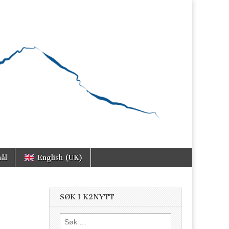
ål
English (UK)
SØK I K2NYTT
Søk