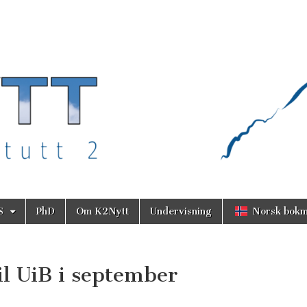
S
PhD
Om K2Nytt
Undervisning
Norsk bokm
il UiB i september