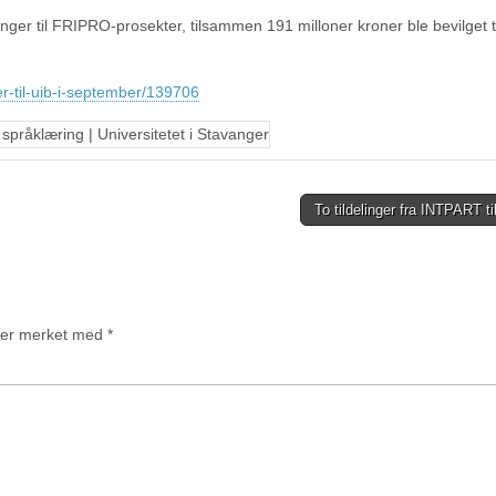
nger til FRIPRO-prosekter, tilsammen 191 milloner kroner ble bevilget t
er-til-uib-i-september/139706
To tildelinger fra INTPART t
t er merket med
*