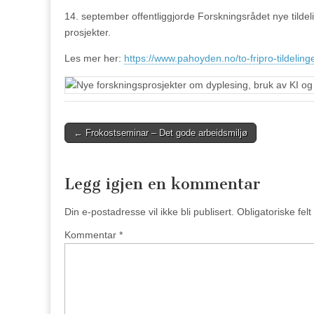
14. september offentliggjorde Forskningsrådet nye tildeli
prosjekter.
Les mer her:
https://www.pahoyden.no/to-fripro-tildeling
Post
← Frokostseminar – Det gode arbeidsmiljø
navigation
Legg igjen en kommentar
Din e-postadresse vil ikke bli publisert.
Obligatoriske fel
Kommentar
*