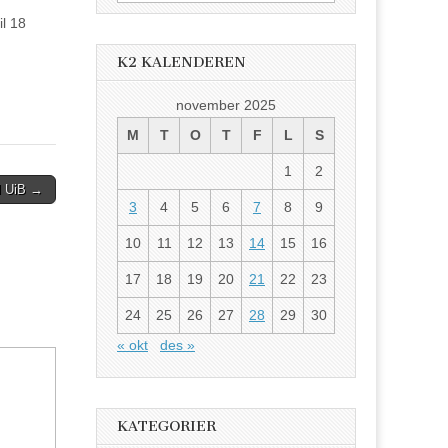
etter:
il 18
K2 KALENDEREN
november 2025
M
T
O
T
F
L
S
1
2
il UiB →
3
4
5
6
7
8
9
10
11
12
13
14
15
16
17
18
19
20
21
22
23
24
25
26
27
28
29
30
« okt
des »
KATEGORIER