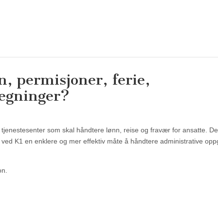
, permisjoner, ferie,
regninger?
tt tjenestesenter som skal håndtere lønn, reise og fravær for ansatte. De
te ved K1 en enklere og mer effektiv måte å håndtere administrative op
on.