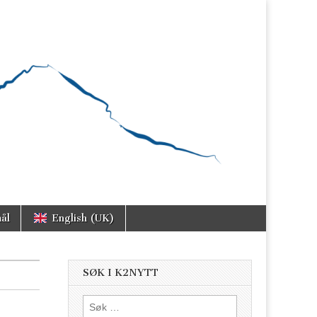
ål
English (UK)
SØK I K2NYTT
Søk