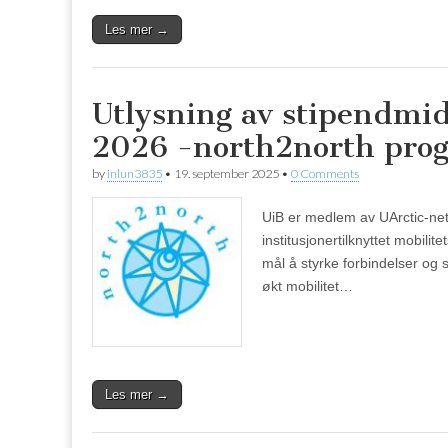
Les mer →
Utlysning av stipendmidl
2026 -north2north pro
by
inlun3835
•
19. september 2025
•
0 Comments
UiB er medlem av UArctic-nett
institusjonertilknyttet mobil
mål å styrke forbindelser og 
økt mobilitet…
Les mer →