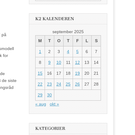
etter:
K2 KALENDEREN
september 2025
l på
M
T
O
T
F
L
S
usmodell
1
2
3
4
5
6
7
k for
8
9
10
11
12
13
14
15
16
17
18
19
20
21
nde
 de siste
22
23
24
25
26
27
28
ningsråd
29
30
« aug
okt »
KATEGORIER