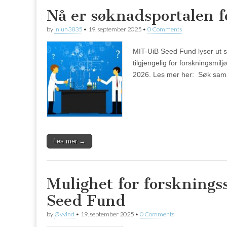
Nå er søknadsportalen 
by
inlun3835
•
19. september 2025
•
0 Comments
MIT-UiB Seed Fund lyser ut s
tilgjengelig for forskningsmi
2026. Les mer her: Søk sam
Les mer →
Mulighet for forsknin
Seed Fund
by
Øyvind
•
19. september 2025
•
0 Comments