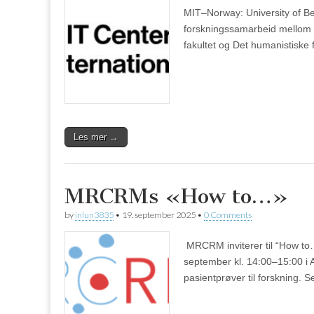
MIT–Norway: University of B
forskningssamarbeid mellom M
fakultet og Det humanistiske 
Les mer →
MRCRMs «How to…»
by
inlun3835
•
19. september 2025
•
0 Comments
MRCRM inviterer til “How to
september kl. 14:00–15:00 i 
pasientprøver til forskning. 