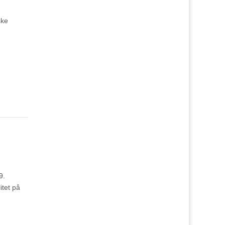
ske
9.
itet på