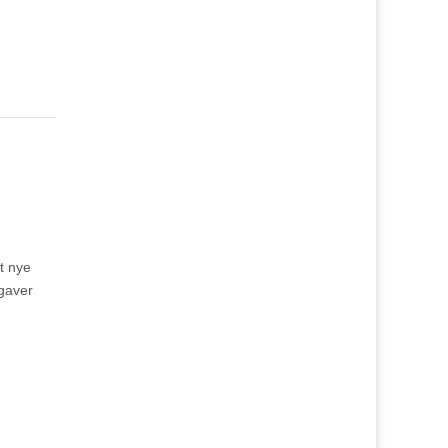
t nye
pgaver