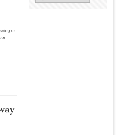
sning er
ber
way