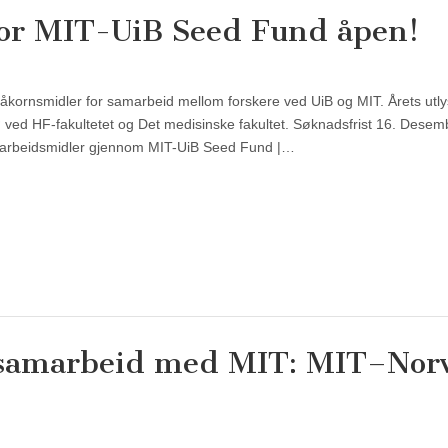
for MIT-UiB Seed Fund åpen!
åkornsmidler for samarbeid mellom forskere ved UiB og MIT. Årets utly
ljø ved HF-fakultetet og Det medisinske fakultet. Søknadsfrist 16. Desem
arbeidsmidler gjennom MIT-UiB Seed Fund |…
gssamarbeid med MIT: MIT–Nor