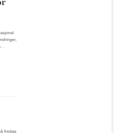
or
asjonal
ndringer,
en…
på fredag