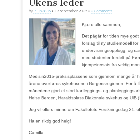
Ukens leder
by
inlun3835
•
19. september 2025
•
0 Comments
Kjære alle sammen,
Det pågår for tiden mye godt 
forslag til ny studiemodell f
undervisningsopplegg, og sam
med studenter fordelt på Før
kjempeinnsats fra veldig mang
Medisin2015-praksisplassene som gjennom mange år har
årene overføres sykehusene i Bergensregionen. For å få
månedene gjort et stort kartleggings- og planleggingsarbe
Helse Bergen, Haraldsplass Diakonale sykehus og UiB (l
Jeg vil ellers minne om Fakultetets Forskningsdag 21
Ha en riktig god helg!
Camilla