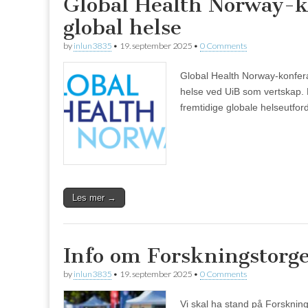
Global Health Norway-
global helse
by
inlun3835
•
19. september 2025
•
0 Comments
Global Health Norway-konfer
helse ved UiB som vertskap. 
fremtidige globale helseutford
Les mer →
Info om Forskningstorge
by
inlun3835
•
19. september 2025
•
0 Comments
Vi skal ha stand på Forsknin