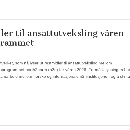
er til ansattutveksling våren
grammet
verket, som nå lyser ut restmidler til ansattutveksling mellom
itetsprogrammet north2north (n2n) for våren 2026. FormålUtlysningen ha
samarbeid mellom norske og internasjonale n2ninstitusjoner, og å stimul