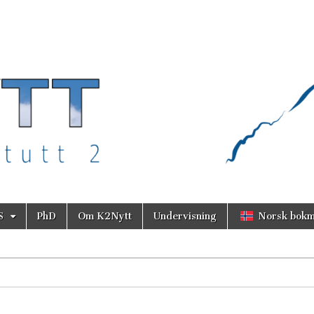
S
PhD
Om K2Nytt
Undervisning
Norsk bokm