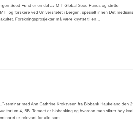
ergen Seed Fund er en del av MIT Global Seed Funds og støtter
IT og forskere ved Universitetet i Bergen, spesielt innen Det medisin
fakultet. Forskningsprosjekter må være knyttet til en…
…”-seminar med Ann Cathrine Kroksveen fra Biobank Haukeland den 2
Auditorium 4, BB. Temaet er biobanking og hvordan man sikrer høy kval
Seminaret er relevant for alle som…