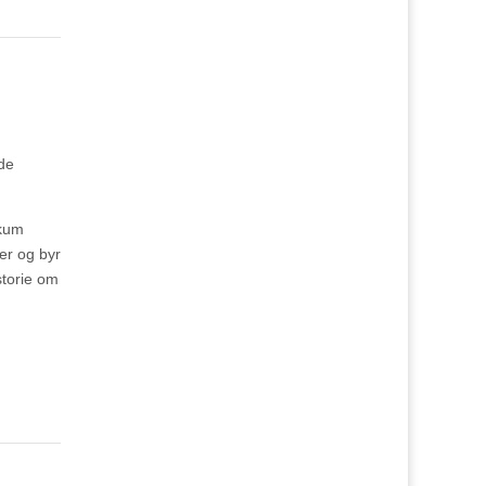
nde
ikum
er og byr
storie om