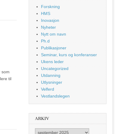
Forskning
HMS
Inovasjon
Nyheter
Nytt om navn
Ph.d
Publikasjoner
Seminar, kurs og konferanser
Ukens leder
Uncategorized
r som
Utdanning
ere til
Utlysninger
Velferd
Vestlandslegen
ARKIV
Arkiv