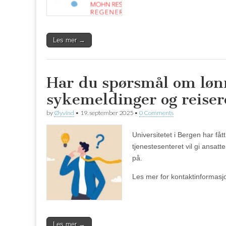
Les mer →
Har du spørsmål om lønn
sykemeldinger og reise
by
Øyvind
•
19. september 2025
•
0 Comments
Universitetet i Bergen har få
tjenestesenteret vil gi ansat
på.
Les mer for kontaktinformasj
Les mer →