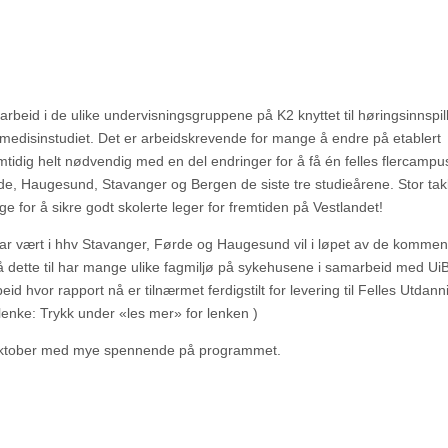
arbeid i de ulike undervisningsgruppene på K2 knyttet til høringsinnspil
or medisinstudiet. Det er arbeidskrevende for mange å endre på etablert
tidig helt nødvendig med en del endringer for å få én felles flercamp
de, Haugesund, Stavanger og Bergen de siste tre studieårene. Stor tak
e for å sikre godt skolerte leger for fremtiden på Vestlandet!
 vært i hhv Stavanger, Førde og Haugesund vil i løpet av de komme
 dette til har mange ulike fagmiljø på sykehusene i samarbeid med UiB
id hvor rapport nå er tilnærmet ferdigstilt for levering til Felles Utdan
enke: Trykk under «les mer» for lenken )
. oktober med mye spennende på programmet.