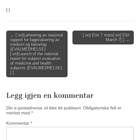
[:]
Post
← [:no]Lansering av nasjonal
[:no] Eitri 7 mars[:en] Eitri
rapport for fagevaluering av
March 7[:] →
navigation
medisin og helsefag
(EVALMEDHELSE)
[:en]Launch of the national
report for subject evaluation
of medicine and health
subjects (EVALMEDHELSE)
[:]
Legg igjen en kommentar
Din e-postadresse vil ikke bli publisert.
Obligatoriske felt er
merket med
*
Kommentar
*