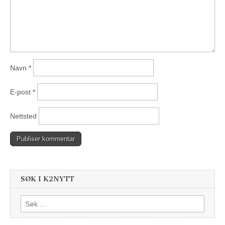
Navn
*
E-post
*
Nettsted
SØK I K2NYTT
Søk
etter: