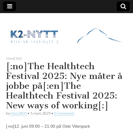
K2 Nytt
NYHETER
[:no]The Healthtech
Festival 2025: Nye måter å
jobbe på[:en]The
Healthtech Festival 2025:
New ways of working[:]
by
inlun3835
•
5. mars 2025
•
0 Comments
[:no]12. juni 09:00 – 21:00 på Oslo Vitenpark