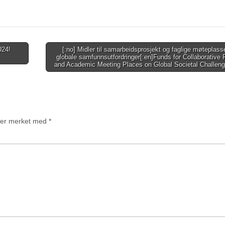
024!
[:no] Midler til samarbeidsprosjekt og faglige møteplass
globale samfunnsutfordringer[:en]Funds for Collaborative 
and Academic Meeting Places on Global Societal Challeng
t er merket med
*