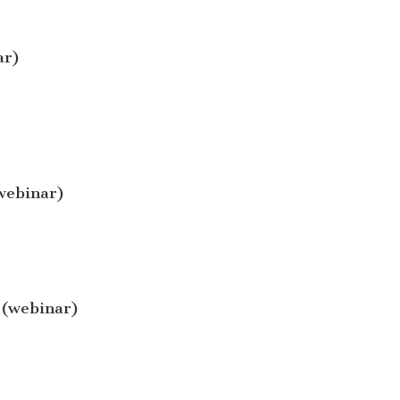
ar)
webinar)
 (webinar)