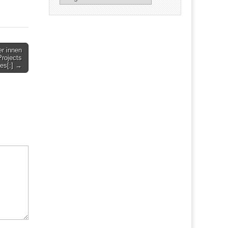
er innen
Projects
es[:] →