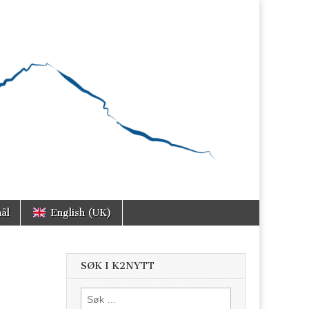
ål
English (UK)
SØK I K2NYTT
Søk