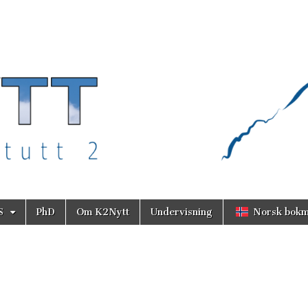
S
PhD
Om K2Nytt
Undervisning
Norsk bokm