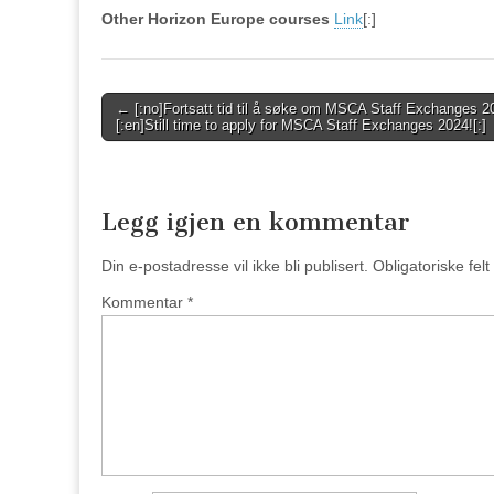
Other Horizon Europe courses
Link
[:]
Post
← [:no]Fortsatt tid til å søke om MSCA Staff Exchanges 2
[:en]Still time to apply for MSCA Staff Exchanges 2024![:]
navigation
Legg igjen en kommentar
Din e-postadresse vil ikke bli publisert.
Obligatoriske fel
Kommentar
*