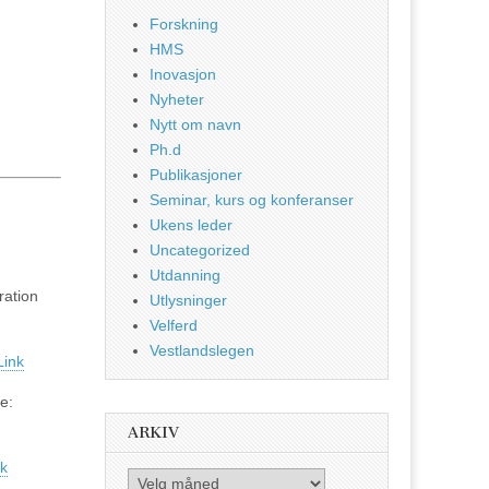
Forskning
HMS
Inovasjon
Nyheter
Nytt om navn
Ph.d
Publikasjoner
Seminar, kurs og konferanser
Ukens leder
Uncategorized
Utdanning
ration
Utlysninger
Velferd
Vestlandslegen
Link
e:
ARKIV
nk
Arkiv