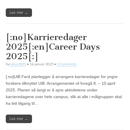
Les mer →
[:no]Karrieredager
2025[:en]Career Days
2025[:]
by
inlun3835
•
16. januar 2025
•
0 Comments
[:no]UiB Ferd planlegger å arrangere karrieredager for yngre
forskere tilknyttet UiB. Arrangementet vil foregå 8. – 10.april
2025. Planen så langt er å spre aktivitetene under
karrieredagene over hele campus, slik at alle i målgruppen skal
ha lett tilgang til…
Les mer →