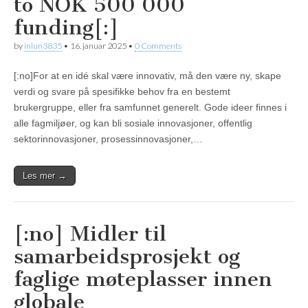
to NOK 500 000
funding[:]
by
inlun3835
•
16. januar 2025
•
0 Comments
[:no]For at en idé skal være innovativ, må den være ny, skape
verdi og svare på spesifikke behov fra en bestemt
brukergruppe, eller fra samfunnet generelt. Gode ​​ideer finnes i
alle fagmiljøer, og kan bli sosiale innovasjoner, offentlig
sektorinnovasjoner, prosessinnovasjoner,…
Les mer →
[:no] Midler til
samarbeidsprosjekt og
faglige møteplasser innen
globale