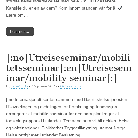
største helseundersøkelser med hele 285 000 deltakere.
Kanskje du er en av dem? Kom innom standen vår for å:
Lære om…
Les mer →
[:no]Utreiseseminar/mobili
tetsseminar[:en]Utreisesem
inar/mobility seminar[:]
by
inlun3835
•
16. januar 2025
•
0 Comments
[:no]Internasjonalt senter sammen med Bedriftshelsetjenesten,
IT-avdelingen og avdelingen for Forskning og Innovasjon
arrangerer et mobilitetsseminar for deg som planlegger et
forskningsopphold i utlandet. Temaene som vil bli dekket: Helse
og vaksinasjoner IT-sikkerhet Trygdetilknytning utenfor Norge
Helse rettigheter i utlandet Beskatning…