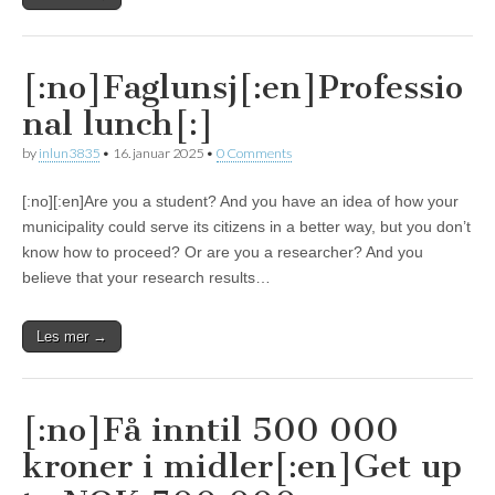
[:no]Faglunsj[:en]Professio
nal lunch[:]
by
inlun3835
•
16. januar 2025
•
0 Comments
[:no][:en]Are you a student? And you have an idea of how your
municipality could serve its citizens in a better way, but you don’t
know how to proceed? Or are you a researcher? And you
believe that your research results…
Les mer →
[:no]Få inntil 500 000
kroner i midler[:en]Get up