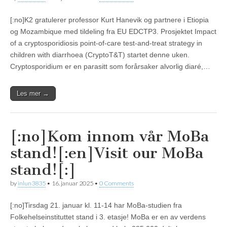
[:no]K2 gratulerer professor Kurt Hanevik og partnere i Etiopia
og Mozambique med tildeling fra EU EDCTP3. Prosjektet Impact
of a cryptosporidiosis point-of-care test-and-treat strategy in
children with diarrhoea (CryptoT&T) startet denne uken.
Cryptosporidium er en parasitt som forårsaker alvorlig diaré,…
Les mer →
[:no]Kom innom vår MoBa
stand![:en]Visit our MoBa
stand![:]
by
inlun3835
•
16. januar 2025
•
0 Comments
[:no]Tirsdag 21. januar kl. 11-14 har MoBa-studien fra
Folkehelseinstituttet stand i 3. etasje! MoBa er en av verdens