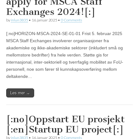
apply for MSCA Staff
Exchanges 2024![:]
by
inlun3835
•
16. januar 2025
•
0 Comments
[:no]HORIZON-MSCA-2024-SE-01-01 Frist 5. februar 2025
MSCA Staff Exchanges involverer organisasjoner fra
akademiske og ikke-akademiske sektorer (inkludert små og
mellomstore bedrifter) fra hele verden. Støtte gis for
internasjonal, inter-sektoriell og tverrfaglig mobilitet av FoU-
personell, noe som fører til kunnskapsoverføring mellom
deltakende…
Les mer →
[:no]Oppstart EU prosjekt
[:en]Startup EU project[:]
by
inlun3835
•
16. januar 2025
•
0 Comments