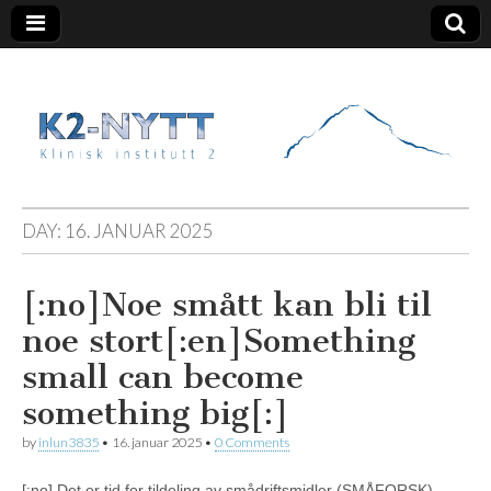
K2 Nytt
DAY:
16. JANUAR 2025
[:no]Noe smått kan bli til
noe stort[:en]Something
small can become
something big[:]
by
inlun3835
•
16. januar 2025
•
0 Comments
[:no] Det er tid for tildeling av smådriftsmidler (SMÅFORSK).