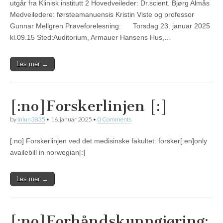
utgår fra Klinisk institutt 2 Hovedveileder: Dr.scient. Bjørg Almås
Medveiledere: førsteamanuensis Kristin Viste og professor
Gunnar Mellgren Prøveforelesning: Torsdag 23. januar 2025
kl.09.15 Sted:Auditorium, Armauer Hansens Hus,…
Les mer →
[:no]Forskerlinjen [:]
by
inlun3835
•
16. januar 2025
•
0 Comments
[:no] Forskerlinjen ved det medisinske fakultet: forsker[:en]only
availebill in norwegian[:]
Les mer →
[:no]Forhåndskunngjøring: