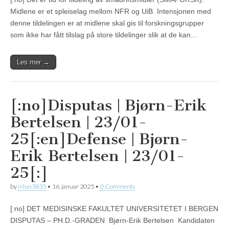
Midlene er et spleiselag mellom NFR og UiB. Intensjonen med
denne tildelingen er at midlene skal gis til forskningsgrupper
som ikke har fått tilslag på store tildelinger slik at de kan…
Les mer →
[:no]Disputas | Bjørn-Erik
Bertelsen | 23/01-
25[:en]Defense | Bjørn-
Erik Bertelsen | 23/01-
25[:]
by
inlun3835
•
16. januar 2025
•
0 Comments
[:no] DET MEDISINSKE FAKULTET UNIVERSITETET I BERGEN
DISPUTAS – PH.D.-GRADEN Bjørn-Erik Bertelsen Kandidaten