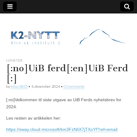
K2 Nytt
NYHETER
[:no]UiB ferd[:en]UiB Ferd
[:]
by
inlun3835
•
4. desember 2024
•
0 Comments
[:no]Velkommen til siste utgave av UiB Ferds nyhetsbrev for
2024.
Les resten av artikkelen her:
https://sway.cloud.microsoft/km3FzNIiX7jTXoYf?ref=email