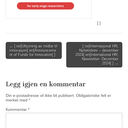
[:]
Post
← [:no]Utlysning av midlar til
[:no]Internasjonal HR;
innovasjon[:en]Announceme
Nyhetsbrev – desember
navigation
nt of Funds for Innovation[:]
2024[:en]International HR;
Newsletter- December
2024[:] →
Legg igjen en kommentar
Din e-postadresse vil ikke bli publisert.
Obligatoriske felt er
merket med
*
Kommentar
*