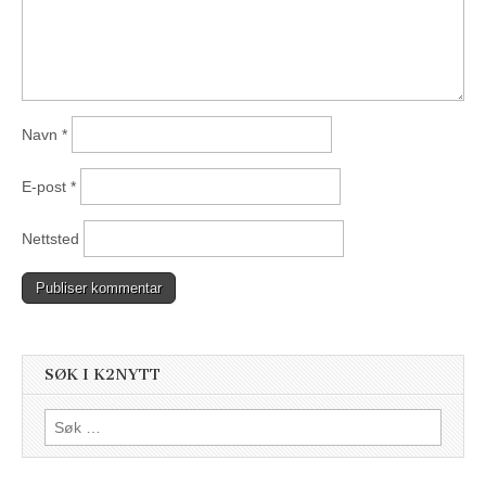
Navn
*
E-post
*
Nettsted
SØK I K2NYTT
Søk
etter: