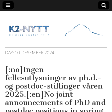
K2 Nytt
DAY:
10. DESEMBER 2024
[:no]Ingen
fellesutlysninger av ph.d.-
og postdoc-stillinger våren
2025.[:en]No joint
announcements of PhD and
postdoc positions in spring