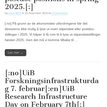
2025.[:]
by
inlun3835
•
10. desember 2024
•
0 Comments
[:no] På grunn av de økonomiske utfordringene blir det
dessverre ikke mulig å lyse ut noen stipendiat eller postdoc-
stillinger i 2025. Vi håper å få rom til å lyse ut stipendiatstillinger
høsten 2025, men det må vi komme tilbake til.…
Les mer →
[:no]UiB
Forskningsinfrastrukturda
g 7. februar[:en]UiB
Research Infrastructure
Day on February 7th[:]