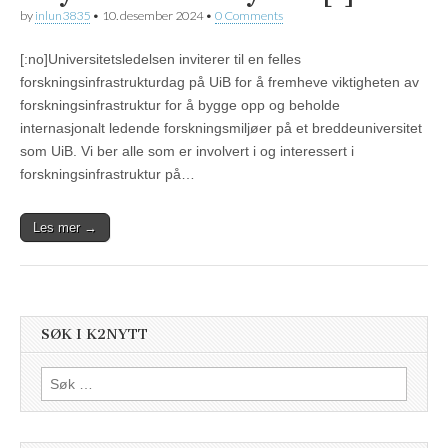
by
inlun3835
•
10. desember 2024
•
0 Comments
[:no]Universitetsledelsen inviterer til en felles
forskningsinfrastrukturdag på UiB for å fremheve viktigheten av
forskningsinfrastruktur for å bygge opp og beholde
internasjonalt ledende forskningsmiljøer på et breddeuniversitet
som UiB. Vi ber alle som er involvert i og interessert i
forskningsinfrastruktur på…
Les mer →
SØK I K2NYTT
Søk
etter: