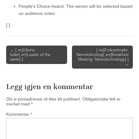
People’s Choice Award
:
The winner will be selected based
on audience votes.
[:]
Post
← [:no]Ukens
[:no]Frokostmøte:
leder[:en]Leader of the
Nevroteknologi[:en]Breakfast
navigation
week[:]
Meeting: Neurotechnology[:]
→
Legg igjen en kommentar
Din e-postadresse vil ikke bli publisert.
Obligatoriske felt er
merket med
*
Kommentar
*