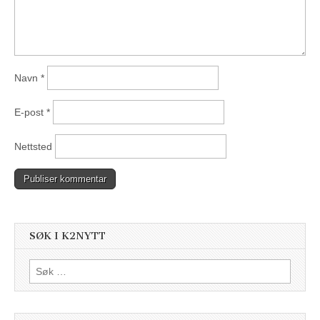
Navn
*
E-post
*
Nettsted
SØK I K2NYTT
Søk
etter: