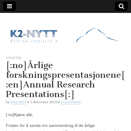
K2 Nytt
NYHETER
[:no]Årlige
forskningspresentasjonene[
:en]Annual Research
Presentations[:]
by
inlun3835
•
2. desember 2024
•
0 Comments
[:no]Kjære alle,
Fristen for å sende inn sammendrag til de årlige