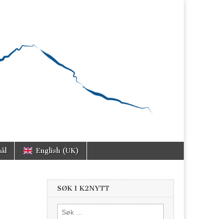
ål
English (UK)
SØK I K2NYTT
Søk