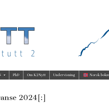
S
PhD
Om K2Nytt
Undervisning
Norsk bokm
ranse 2024[:]