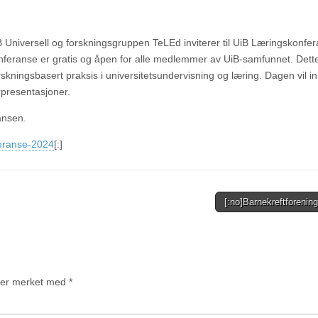
 Universell og forskningsgruppen TeLEd inviterer til UiB Læringskonfer
feranse er gratis og åpen for alle medlemmer av UiB-samfunnet. Dett
orskningsbasert praksis i universitetsundervisning og læring. Dagen vil 
presentasjoner.
ransen.
eranse-2024
[:]
[:no]Barnekreftforenin
t er merket med
*