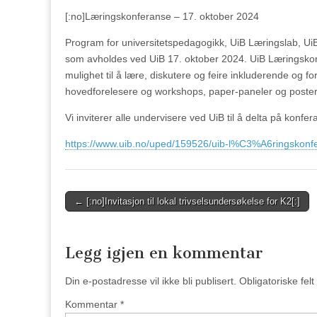
[:no]Læringskonferanse – 17. oktober 2024
Program for universitetspedagogikk, UiB Læringslab, UiB
som avholdes ved UiB 17. oktober 2024. UiB Læringskon
mulighet til å lære, diskutere og feire inkluderende og f
hovedforelesere og workshops, paper-paneler og poster
Vi inviterer alle undervisere ved UiB til å delta på konfe
https://www.uib.no/uped/159526/uib-l%C3%A6ringskonf
Post
← [:no]Invitasjon til lokal trivselsundersøkelse for K2[:]
navigation
Legg igjen en kommentar
Din e-postadresse vil ikke bli publisert.
Obligatoriske fel
Kommentar
*