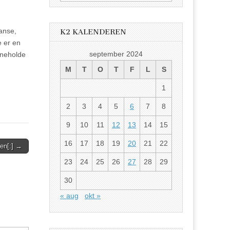
etter:
anse,
K2 KALENDEREN
e er en
september 2024
inneholde
M
T
O
T
F
L
S
1
2
3
4
5
6
7
8
9
10
11
12
13
14
15
16
17
18
19
20
21
22
gen[:] →
23
24
25
26
27
28
29
30
« aug
okt »