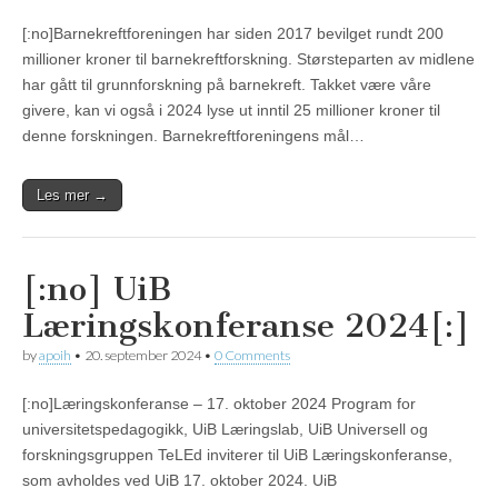
[:no]Barnekreftforeningen har siden 2017 bevilget rundt 200
millioner kroner til barnekreftforskning. Størsteparten av midlene
har gått til grunnforskning på barnekreft. Takket være våre
givere, kan vi også i 2024 lyse ut inntil 25 millioner kroner til
denne forskningen. Barnekreftforeningens mål…
Les mer →
[:no] UiB
Læringskonferanse 2024[:]
by
apoih
•
20. september 2024
•
0 Comments
[:no]Læringskonferanse – 17. oktober 2024 Program for
universitetspedagogikk, UiB Læringslab, UiB Universell og
forskningsgruppen TeLEd inviterer til UiB Læringskonferanse,
som avholdes ved UiB 17. oktober 2024. UiB