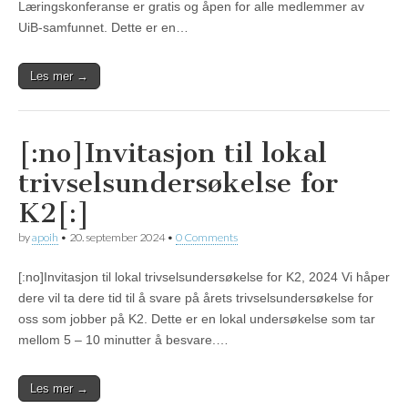
Læringskonferanse er gratis og åpen for alle medlemmer av
UiB-samfunnet. Dette er en…
Les mer →
[:no]Invitasjon til lokal
trivselsundersøkelse for
K2[:]
by
apoih
•
20. september 2024
•
0 Comments
[:no]Invitasjon til lokal trivselsundersøkelse for K2, 2024 Vi håper
dere vil ta dere tid til å svare på årets trivselsundersøkelse for
oss som jobber på K2. Dette er en lokal undersøkelse som tar
mellom 5 – 10 minutter å besvare.…
Les mer →