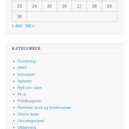
23
24
25
26
27
28
29
30
« aug
okt »
KATEGORIER
Forskning
HMS
Inovasjon
Nyheter
Nytt om navn
Ph.d
Publikasjoner
Seminar, kurs og konferanser
Ukens leder
Uncategorized
Utdanning