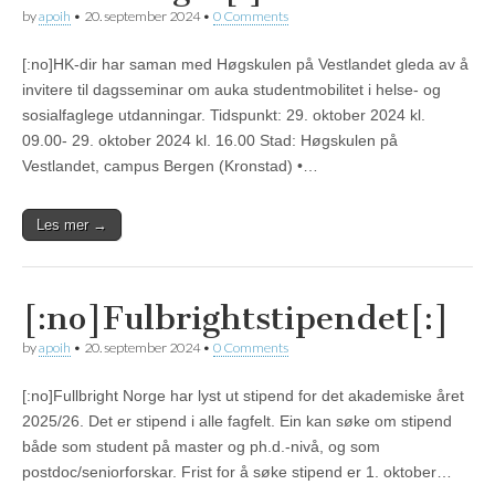
by
apoih
•
20. september 2024
•
0 Comments
[:no]HK-dir har saman med Høgskulen på Vestlandet gleda av å
invitere til dagsseminar om auka studentmobilitet i helse- og
sosialfaglege utdanningar. Tidspunkt: 29. oktober 2024 kl.
09.00- 29. oktober 2024 kl. 16.00 Stad: Høgskulen på
Vestlandet, campus Bergen (Kronstad) •…
Les mer →
[:no]Fulbrightstipendet[:]
by
apoih
•
20. september 2024
•
0 Comments
[:no]Fullbright Norge har lyst ut stipend for det akademiske året
2025/26. Det er stipend i alle fagfelt. Ein kan søke om stipend
både som student på master og ph.d.-nivå, og som
postdoc/seniorforskar. Frist for å søke stipend er 1. oktober…