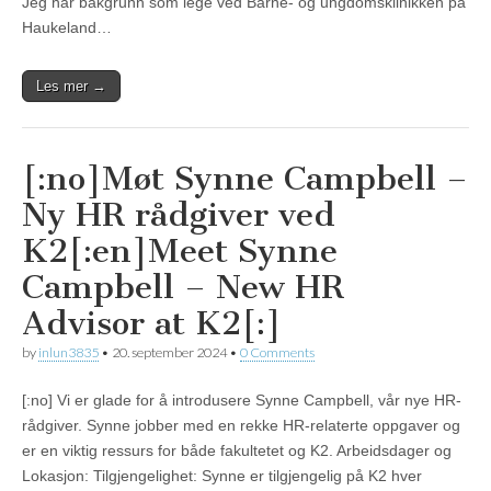
Jeg har bakgrunn som lege ved Barne- og ungdomsklinikken på
Haukeland…
Les mer →
[:no]Møt Synne Campbell –
Ny HR rådgiver ved
K2[:en]Meet Synne
Campbell – New HR
Advisor at K2[:]
by
inlun3835
•
20. september 2024
•
0 Comments
[:no] Vi er glade for å introdusere Synne Campbell, vår nye HR-
rådgiver. Synne jobber med en rekke HR-relaterte oppgaver og
er en viktig ressurs for både fakultetet og K2. Arbeidsdager og
Lokasjon: Tilgjengelighet: Synne er tilgjengelig på K2 hver