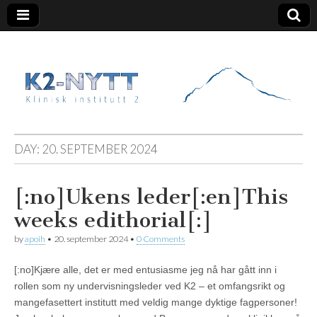
K2 Nytt
DAY:
20. SEPTEMBER 2024
[:no]Ukens leder[:en]This
weeks edithorial[:]
by
apoih
•
20. september 2024
•
0 Comments
[:no]Kjære alle, det er med entusiasme jeg nå har gått inn i
rollen som ny undervisningsleder ved K2 – et omfangsrikt og
mangefasettert institutt med veldig mange dyktige fagpersoner!