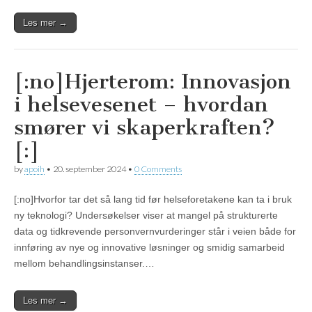
Les mer →
[:no]Hjerterom: Innovasjon
i helsevesenet – hvordan
smører vi skaperkraften?
[:]
by
apoih
•
20. september 2024
•
0 Comments
[:no]Hvorfor tar det så lang tid før helseforetakene kan ta i bruk
ny teknologi? Undersøkelser viser at mangel på strukturerte
data og tidkrevende personvernvurderinger står i veien både for
innføring av nye og innovative løsninger og smidig samarbeid
mellom behandlingsinstanser.…
Les mer →