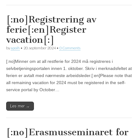
[:no]Registrering av
ferie[:en]Register
vacation[:]
by
apoih
•
20. september 2024
•
0 Comments
[:no]Minner om at all restferie for 2024 må registreres i
selvbetjeningsportalen innen 1. oktober. Skriv i merknadsfeltet at
ferien er avtalt med nærmeste arbeidsleder.[:en]Please note that
all remaining vacation for 2024 must be registered in the self-
service portal by October…
Les mer →
[:no]Erasmusseminaret for