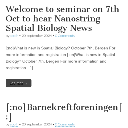
Welcome to seminar on 7th
Oct to hear Nanostring
Spatial Biology News
by
apoih
•
20. september 2024
•
0 Comments
[:no]What is new in Spatial Biology? October 7th, Bergen For
more information and registration [:en]What is new in Spatial
Biology? October 7th, Bergen For more information and
registration [:]
Les mer →
[:no]Barnekreftforeningen[
:]
by
apoih
•
20. september 2024
•
0 Comments