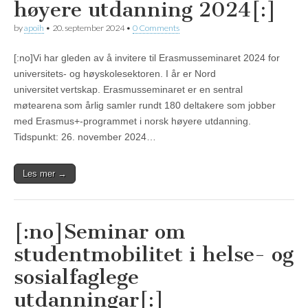
høyere utdanning 2024[:]
by
apoih
•
20. september 2024
•
0 Comments
[:no]Vi har gleden av å invitere til Erasmusseminaret 2024 for
universitets- og høyskolesektoren. I år er Nord
universitet vertskap. Erasmusseminaret er en sentral
møtearena som årlig samler rundt 180 deltakere som jobber
med Erasmus+-programmet i norsk høyere utdanning.
Tidspunkt: 26. november 2024…
Les mer →
[:no]Seminar om
studentmobilitet i helse- og
sosialfaglege
utdanningar[:]