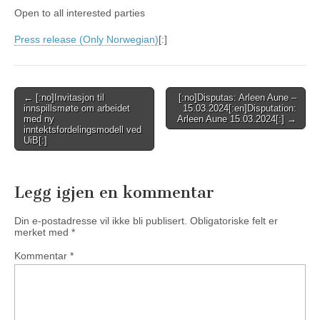
Open to all interested parties
Press release (Only Norwegian)
[:]
Post
← [:no]Invitasjon til
[:no]Disputas: Arleen Aune –
innspillsmøte om arbeidet
15.03.2024[:en]Disputation:
navigation
med ny
Arleen Aune 15.03.2024[:] →
inntektsfordelingsmodell ved
UiB[:]
Legg igjen en kommentar
Din e-postadresse vil ikke bli publisert.
Obligatoriske felt er
merket med
*
Kommentar
*