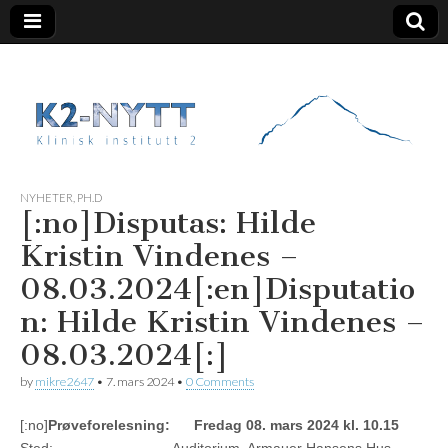
K2 Nytt
NYHETER
,
PH.D
[:no]Disputas: Hilde
Kristin Vindenes –
08.03.2024[:en]Disputatio
n: Hilde Kristin Vindenes –
08.03.2024[:]
by
mikre2647
•
7. mars 2024
•
0 Comments
[:no]
Prøveforelesning: Fredag 08. mars 2024 kl. 10.15