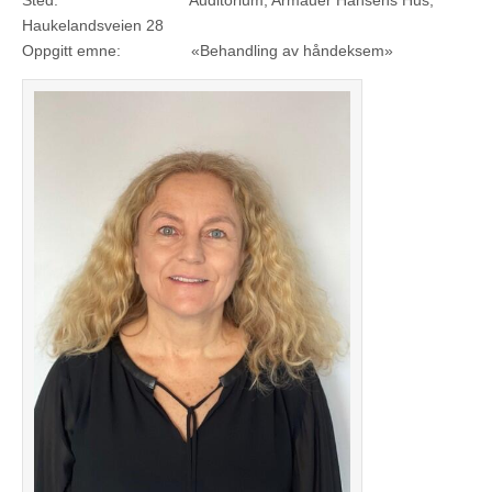
Sted: Auditorium, Armauer Hansens Hus,
Haukelandsveien 28
Oppgitt emne: «Behandling av håndeksem»