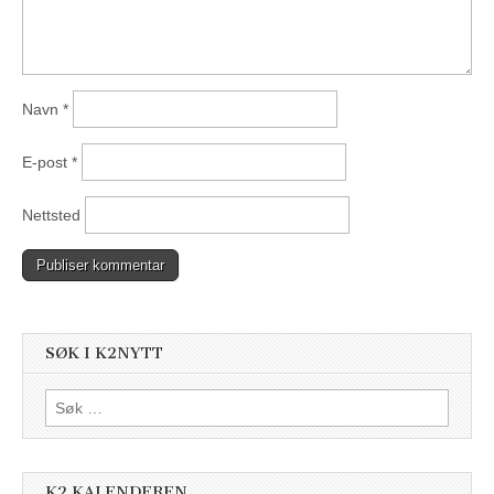
Navn
*
E-post
*
Nettsted
SØK I K2NYTT
Søk
etter:
K2 KALENDEREN