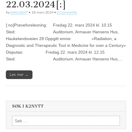
22.03.2024[:]
by
mikre2647
•
18. mars 2024
•
0 Comments
[:no]Prøveforelesning: Fredag 22. mars 2024 kl. 10.15
Sted: Auditorium, Armauer Hansens Hus,
Haukelandsveien 28 Oppgitt emne: «Radiation, a
Diagnostic and Therapeutic Tool in Medicine for over a Century»
Disputas: Fredag 22. mars 2024 kl. 12.15
Sted: Auditorium, Armauer Hansens Hus,…
Les mer →
SØK I K2NYTT
Søk
etter: