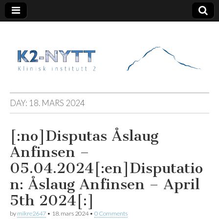
K2 Nytt
DAY:
18. MARS 2024
[:no]Disputas Åslaug
Anfinsen –
05.04.2024[:en]Disputatio
n: Åslaug Anfinsen – April
5th 2024[:]
by
mikre2647
•
18. mars 2024
•
0 Comments