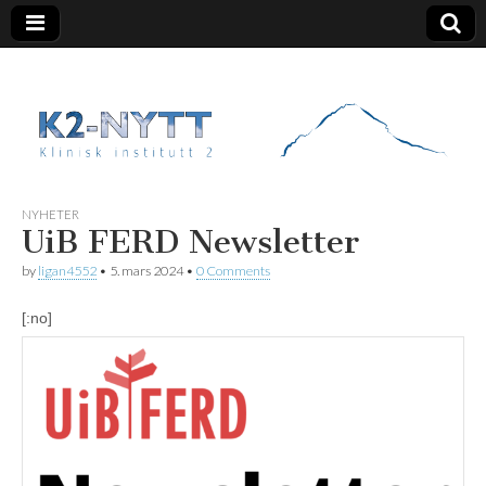
K2 Nytt
NYHETER
UiB FERD Newsletter
by
ligan4552
•
5. mars 2024
•
0 Comments
[:no]