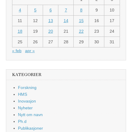
4
5
6
7
8
9
10
11
12
13
14
15
16
17
18
19
20
21
22
23
24
25
26
27
28
29
30
31
« feb
apr »
KATEGORIER
Forskning
HMS
Inovasjon
Nyheter
Nytt om navn
Ph.d
Publikasjoner