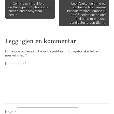
Post
← Cell Press virtual forum
[:no]Valgkunngjøring og
on the impact of plastics on
invitasjon til å fremme
navigation
human and ecosystem
kandidatforslag i gruppe B
health
[:en]Election notice and
invitation to propose
candidates group B[:] →
Legg igjen en kommentar
Din e-postadresse vil ikke bli publisert.
Obligatoriske felt er
merket med
*
Kommentar
*
Navn
*