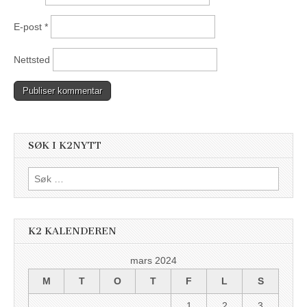
E-post
*
Nettsted
SØK I K2NYTT
Søk
etter:
K2 KALENDEREN
mars 2024
M
T
O
T
F
L
S
1
2
3