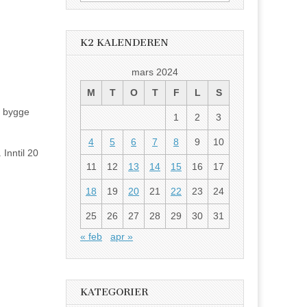
etter:
K2 KALENDEREN
mars 2024
M
T
O
T
F
L
S
, bygge
1
2
3
4
5
6
7
8
9
10
 Inntil 20
11
12
13
14
15
16
17
18
19
20
21
22
23
24
25
26
27
28
29
30
31
« feb
apr »
KATEGORIER