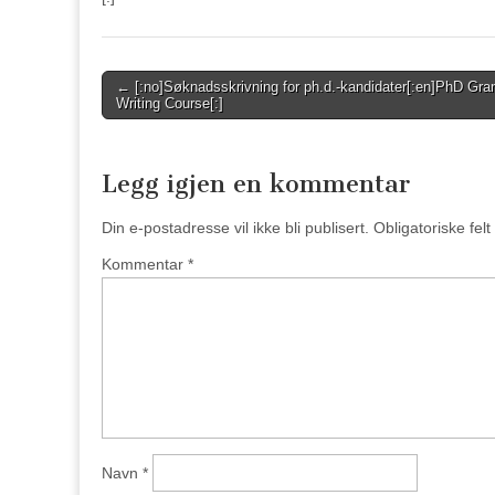
Post
← [:no]Søknadsskrivning for ph.d.-kandidater[:en]PhD Gra
Writing Course[:]
navigation
Legg igjen en kommentar
Din e-postadresse vil ikke bli publisert.
Obligatoriske fel
Kommentar
*
Navn
*