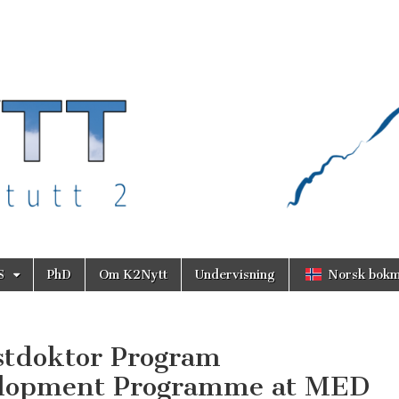
S
PhD
Om K2Nytt
Undervisning
Norsk bokm
stdoktor Program
elopment Programme at MED