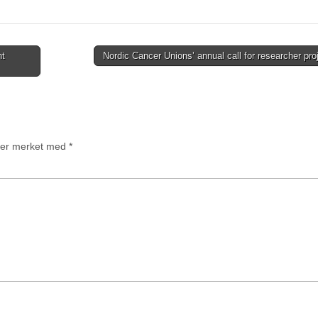
nt
Nordic Cancer Unions’ annual call for researcher pr
t er merket med
*