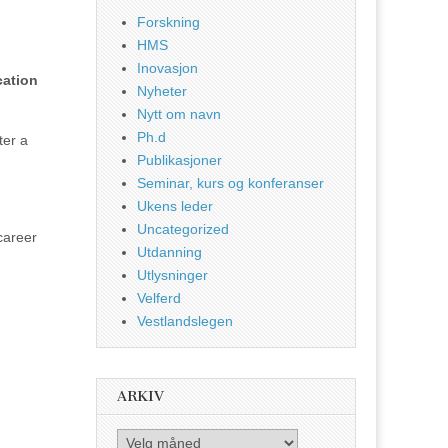
Forskning
HMS
Inovasjon
cation
Nyheter
Nytt om navn
Ph.d
ter a
Publikasjoner
Seminar, kurs og konferanser
Ukens leder
Uncategorized
 career
Utdanning
Utlysninger
Velferd
Vestlandslegen
ARKIV
Arkiv