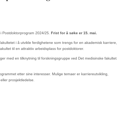
k i Postdoktorprogram 2024/25.
Frist for å søke er 15. mai.
fakultetet i å utvikle ferdighetene som trengs for en akademisk karriere
ultet til en attraktiv arbeidsplass for postdoktorer.
inger med en tilknytning til forskningsgruppe ved Det medisinske fakultet.
ogrammet etter sine interesser. Mulige temaer er karriereutvikling,
ller prosjektledelse.