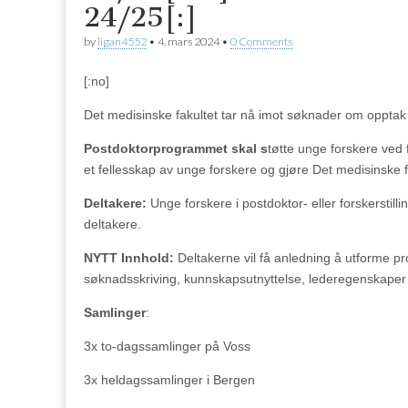
24/25[:]
by
ligan4552
•
4. mars 2024
•
0 Comments
[:no]
Det medisinske fakultet tar nå imot søknader om oppta
Postdoktorprogrammet skal s
tøtte unge forskere ved 
et fellesskap av unge forskere og gjøre Det medisinske fak
Deltakere:
Unge forskere i postdoktor- eller forskerstill
deltakere.
NYTT Innhold:
Deltakerne vil få anledning å utforme pr
søknadsskriving, kunnskapsutnyttelse, lederegenskaper e
Samlinger
:
3x to-dagssamlinger på Voss
3x heldagssamlinger i Bergen