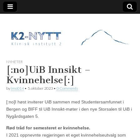
K2 Nytt
NYHETER
[:no]UiB Innsikt –
Kvinnehelse[:]
by
imo014
•
5. oktober 2023
•
0 Comments
[:no]I høst inviterer UiB sammen med Studentersamfunnet i
Bergen og BIFF til UiB Innsikt-møter i den nye Storsalen til UiB i
Nygårdsgaten 5.
Rød tråd for semesteret er kvinnehelse.
I 2021 oppnevnte regjeringen et eget kvinnehelseutvalg som