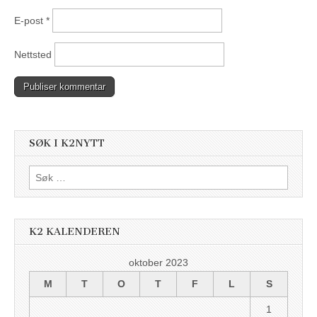
E-post
*
Nettsted
SØK I K2NYTT
Søk
etter:
K2 KALENDEREN
oktober 2023
M
T
O
T
F
L
S
1