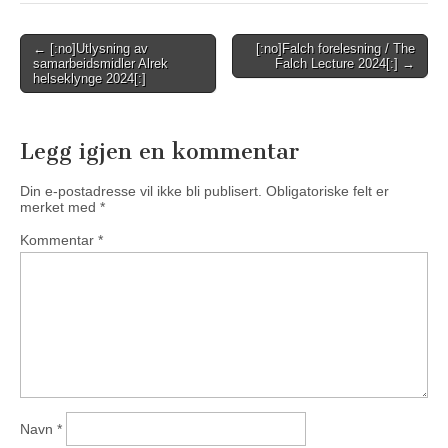
Post
← [:no]Utlysning av
[:no]Falch forelesning / The
samarbeidsmidler Alrek
Falch Lecture 2024[:] →
navigation
helseklynge 2024[:]
Legg igjen en kommentar
Din e-postadresse vil ikke bli publisert.
Obligatoriske felt er
merket med
*
Kommentar
*
Navn
*