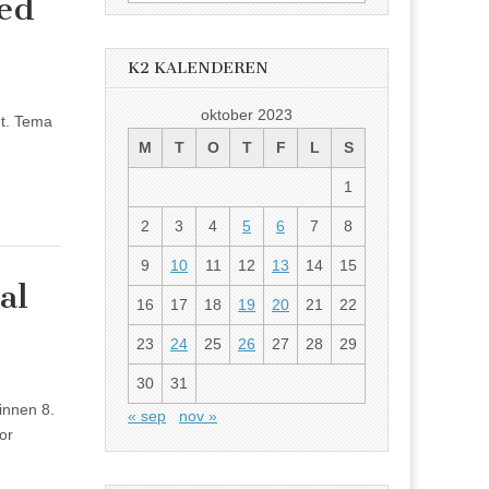
ved
etter:
K2 KALENDEREN
oktober 2023
et. Tema
M
T
O
T
F
L
S
1
2
3
4
5
6
7
8
9
10
11
12
13
14
15
al
16
17
18
19
20
21
22
23
24
25
26
27
28
29
30
31
 innen 8.
« sep
nov »
or