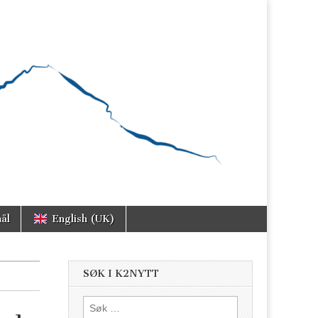
ål
English (UK)
SØK I K2NYTT
Søk