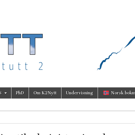
S
PhD
Om K2Nytt
Undervisning
Norsk bokm