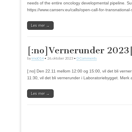
needs of the entire oncology developmental pipeline. 
https://www.canserv.eu/calls/open-call-for-transnational-
Les mer →
[:no]Vernerunder 2023[
by
imo014
•
26. oktober 2023
•
0 Comments
[:no] Den 22.11 mellom 12:00 og 15:00, vil det bli ver
11:30, vil det bli vernerunder i Laboratoriebygget. Merk
Les mer →