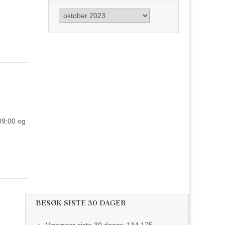
Arkiv
09:00 og
BESØK SISTE 30 DAGER
Visninger siste 30 dager:
134 175