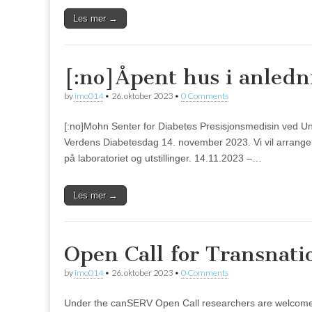
Les mer →
[:no]Åpent hus i anledn
by
imo014
•
26. oktober 2023
•
0 Comments
[:no]Mohn Senter for Diabetes Presisjonsmedisin ved Uni
Verdens Diabetesdag 14. november 2023. Vi vil arranger
på laboratoriet og utstillinger. 14.11.2023 –…
Les mer →
Open Call for Transnatio
by
imo014
•
26. oktober 2023
•
0 Comments
Under the canSERV Open Call researchers are welcome to