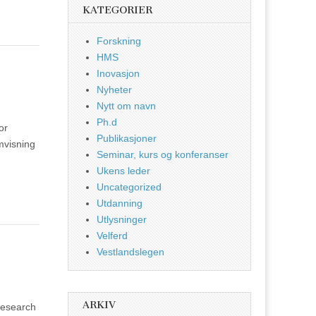
KATEGORIER
Forskning
HMS
Inovasjon
Nyheter
Nytt om navn
Ph.d
or
Publikasjoner
mvisning
Seminar, kurs og konferanser
Ukens leder
Uncategorized
Utdanning
Utlysninger
Velferd
Vestlandslegen
ARKIV
research