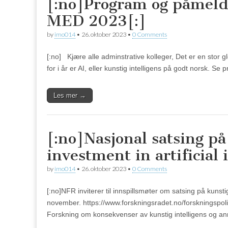
[:no]Program og påmeld
MED 2023[:]
by
imo014
•
26. oktober 2023
•
0 Comments
[:no] Kjære alle adminstrative kolleger, Det er en stor 
for i år er AI, eller kunstig intelligens på godt norsk. S
Les mer →
[:no]Nasjonal satsing på
investment in artificial 
by
imo014
•
26. oktober 2023
•
0 Comments
[:no]NFR inviterer til innspillsmøter om satsing på kunstig 
november. https://www.forskningsradet.no/forskningspolit
Forskning om konsekvenser av kunstig intelligens og an