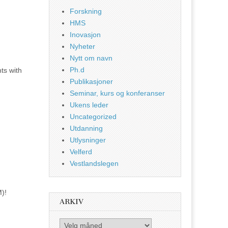
Forskning
HMS
Inovasjon
Nyheter
Nytt om navn
Ph.d
ts with
Publikasjoner
Seminar, kurs og konferanser
Ukens leder
Uncategorized
Utdanning
Utlysninger
Velferd
Vestlandslegen
)!
ARKIV
Arkiv