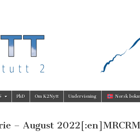
S
PhD
Om K2Nytt
Undervisning
Norsk bokm
rie – August 2022[:en]MRCR