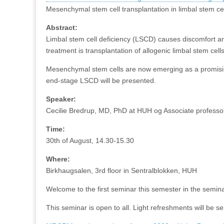
Mesenchymal stem cell transplantation in limbal stem ce
Abstract:
Limbal stem cell deficiency (LSCD) causes discomfort a
treatment is transplantation of allogenic limbal stem cells,
Mesenchymal stem cells are now emerging as a promising t
end-stage LSCD will be presented.
Speaker:
Cecilie Bredrup, MD, PhD at HUH og Associate professor
Time:
30th of August, 14.30-15.30
Where:
Birkhaugsalen, 3rd floor in Sentralblokken, HUH
Welcome to the first seminar this semester in the sem
This seminar is open to all. Light refreshments will be s