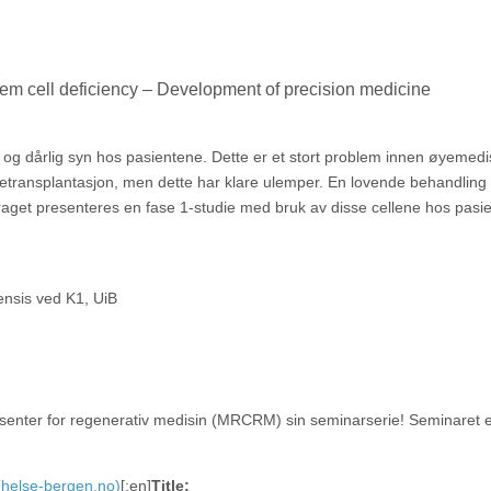
tem cell deficiency – Development of precision medicine
 dårlig syn hos pasientene. Dette er et stort problem innen øyemedi
etransplantasjon, men dette har klare ulemper. En lovende behandling
raget presenteres en fase 1-studie med bruk av disse cellene hos pasi
ensis ved K1, UiB
ssenter for regenerativ medisin (MRCRM) sin seminarserie! Seminaret 
helse-bergen.no)
[:en]
Title: