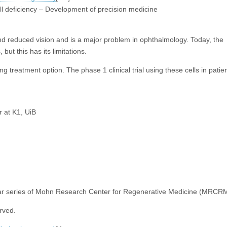
ll deficiency – Development of precision medicine
nd reduced vision and is a major problem in ophthalmology. Today, the
 but this has its limitations.
reatment option. The phase 1 clinical trial using these cells in patien
 at K1, UiB
inar series of Mohn Research Center for Regenerative Medicine (MRCRM
erved.