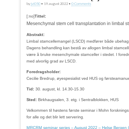
by
jvi050
•
19. august 2022
•
0 Comments
[:no]
Tittel:
Mesenchymal stem cell transplantation in limbal s
Abstrakt:
Limbal stamcellemangel (LSCD) medfører både ubehag og
Dagens behandling kan bestå av allogen limbal stamcell
være å bruke mesenchymale stamceller i stedet. I fored
med alvorlig grad av LSCD.
Foredragsholder:
Cecilie Bredrup, øyespesialist ved HUS og førsteamanu
Tid:
30. august, kl. 14.30-15.30
Sted:
Birkhaugsalen, 3. etg. i Sentralblokken, HUS
Velkommen til høstens første seminar i Mohn forskning
for alle og det blir lett servering.
MRCRM seminar series – August 2022 – Helse Bergen (