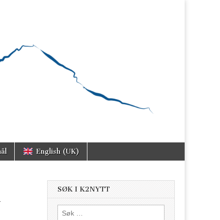
ål
English (UK)
SØK I K2NYTT
M
Søk