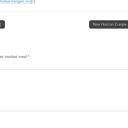
helse-bergen.no)
[:]
]
New Horizon Europe 
t er merket med
*