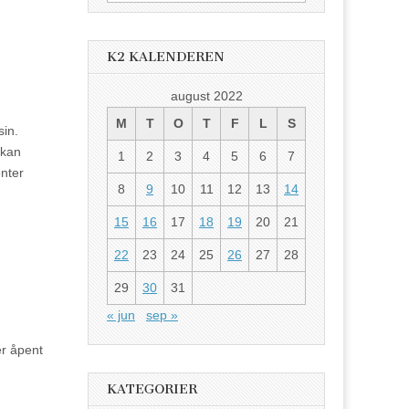
etter:
K2 KALENDEREN
august 2022
M
T
O
T
F
L
S
sin.
 kan
1
2
3
4
5
6
7
enter
8
9
10
11
12
13
14
15
16
17
18
19
20
21
22
23
24
25
26
27
28
29
30
31
« jun
sep »
er åpent
KATEGORIER