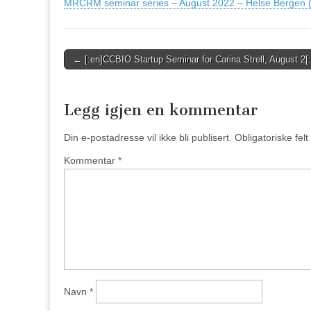
MRCRM seminar series – August 2022 – Helse Bergen (
Post
← [:en]CCBIO Startup Seminar for Carina Strell, August 2[:
navigation
Legg igjen en kommentar
Din e-postadresse vil ikke bli publisert.
Obligatoriske fel
Kommentar
*
Navn
*