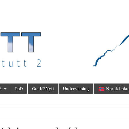
S
PhD
Om K2Nytt
Undervisning
Norsk bokm