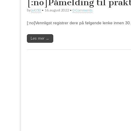
[:no]Påmelding til prak
by
jvi050
•
16. august 2022
•
0 Comments
[:no]Vennligst registrer dere på følgende lenke innen 30.
Les mer →