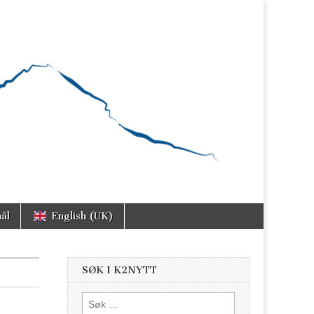
ål
English (UK)
SØK I K2NYTT
Søk