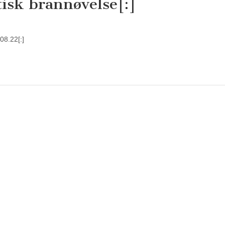
tisk brannøvelse[:]
08.22[:]