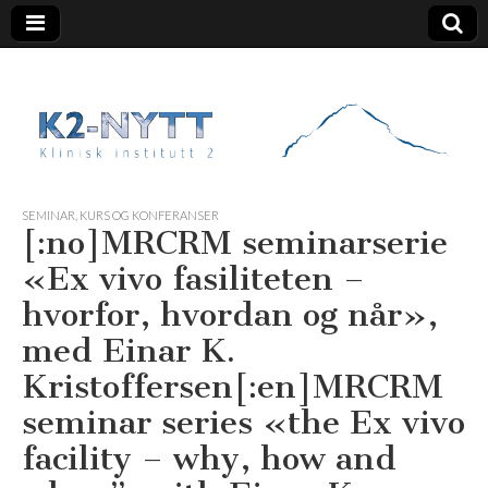
K2 Nytt
SEMINAR, KURS OG KONFERANSER
[:no]MRCRM seminarserie
«Ex vivo fasiliteten –
hvorfor, hvordan og når»,
med Einar K.
Kristoffersen[:en]MRCRM
seminar series «the Ex vivo
facility – why, how and