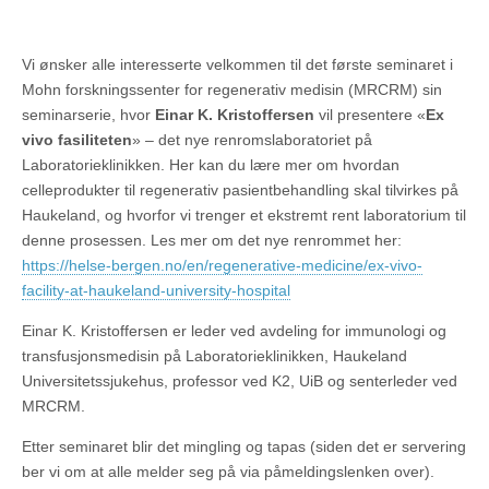
Vi ønsker alle interesserte velkommen til det første seminaret i
Mohn forskningssenter for regenerativ medisin (MRCRM) sin
seminarserie, hvor
Einar K. Kristoffersen
vil presentere «
Ex
vivo fasiliteten
» – det nye renromslaboratoriet på
Laboratorieklinikken. Her kan du lære mer om hvordan
celleprodukter til regenerativ pasientbehandling skal tilvirkes på
Haukeland, og hvorfor vi trenger et ekstremt rent laboratorium til
denne prosessen. Les mer om det nye renrommet her:
https://helse-bergen.no/en/regenerative-medicine/ex-vivo-
facility-at-haukeland-university-hospital
Einar K. Kristoffersen er leder ved avdeling for immunologi og
transfusjonsmedisin på Laboratorieklinikken, Haukeland
Universitetssjukehus, professor ved K2, UiB og senterleder ved
MRCRM.
Etter seminaret blir det mingling og tapas (siden det er servering
ber vi om at alle melder seg på via påmeldingslenken over).