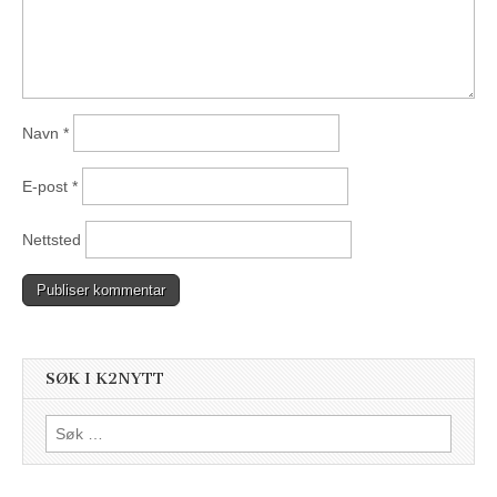
Navn
*
E-post
*
Nettsted
SØK I K2NYTT
Søk
etter: