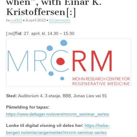
when”, with Einar K.
Kristoffersen[:]
by
cra002
•
8. april 2022
•
0 Comments
[:no]
Tid
: 27. april, kl. 14.30 – 15:30
Sted:
Auditorium 4, 3.etasje, BBB, Jonas Lies vei 91
Påmelding for tapas:
https://www.deltager.no/event/mrcrm_seminar_series
Lenke til digital visning vil deles her:
https://helse-
bergen.no/en/arrangementer/mrcrm-seminar-series