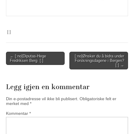
[:]
Post
← [:no]Diputas-Hege
[:no]Ønsker du å bidra under
Fredriksen Berg [:]
Forskningsdagene i Bergen?
navigation
[:] →
Legg igjen en kommentar
Din e-postadresse vil ikke bli publisert.
Obligatoriske felt er
merket med
*
Kommentar
*