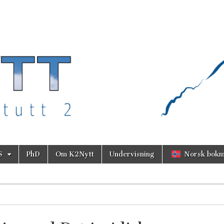
S
PhD
Om K2Nytt
Undervisning
Norsk bokm