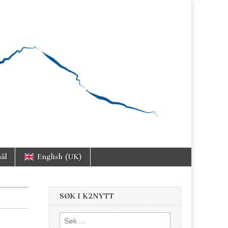
ål
English (UK)
SØK I K2NYTT
Søk