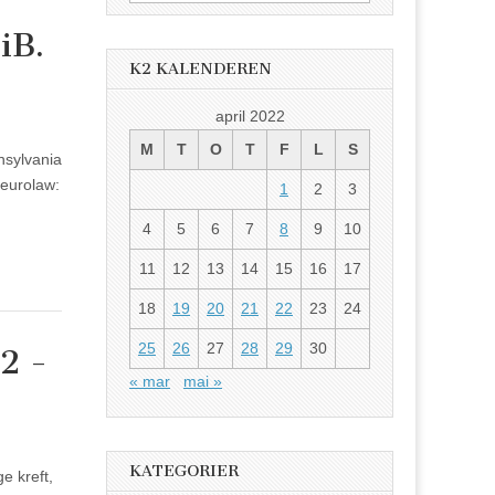
etter:
iB.
K2 KALENDEREN
april 2022
M
T
O
T
F
L
S
nsylvania
Neurolaw:
1
2
3
4
5
6
7
8
9
10
11
12
13
14
15
16
17
18
19
20
21
22
23
24
25
26
27
28
29
30
2 -
« mar
mai »
KATEGORIER
e kreft,