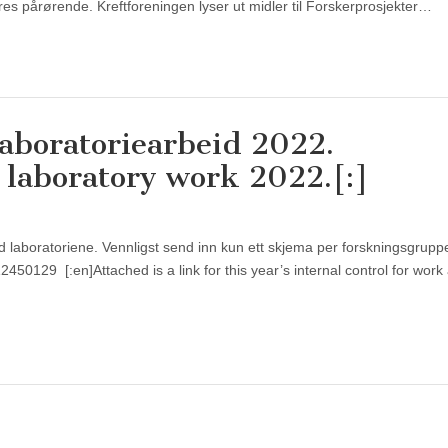
deres pårørende. Kreftforeningen lyser ut midler til Forskerprosjekter…
laboratoriearbeid 2022.
r laboratory work 2022.[:]
 ved laboratoriene. Vennligst send inn kun ett skjema per forskningsgrupp
50129 [:en]Attached is a link for this year’s internal control for work 