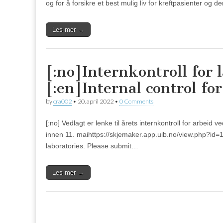
og for å forsikre et best mulig liv for kreftpasienter og 
Les mer →
[:no]Internkontroll for 
[:en]Internal control fo
by
cra002
•
20. april 2022
•
0 Comments
[:no] Vedlagt er lenke til årets internkontroll for arbeid
innen 11. maihttps://skjemaker.app.uib.no/view.php?id=124
laboratories. Please submit…
Les mer →