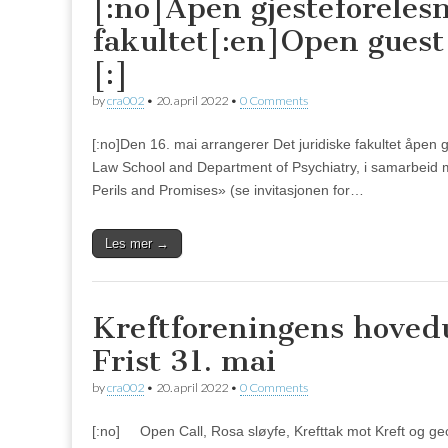
[:no]Åpen gjesteforelesn
fakultet[:en]Open guest 
[:]
by
cra002
•
20. april 2022
•
0 Comments
[:no]Den 16. mai arrangerer Det juridiske fakultet åpen
Law School and Department of Psychiatry, i samarbeid 
Perils and Promises» (se invitasjonen for…
Les mer →
Kreftforeningens hovedu
Frist 31. mai
by
cra002
•
20. april 2022
•
0 Comments
[:no] Open Call, Rosa sløyfe, Krefttak mot Kreft og geo