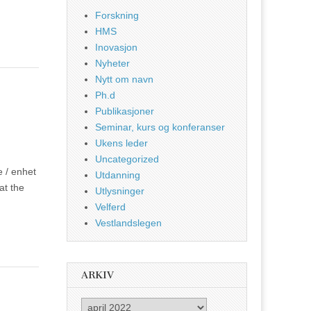
Forskning
HMS
Inovasjon
Nyheter
Nytt om navn
Ph.d
Publikasjoner
Seminar, kurs og konferanser
Ukens leder
Uncategorized
e / enhet
Utdanning
at the
Utlysninger
Velferd
Vestlandslegen
ARKIV
Arkiv