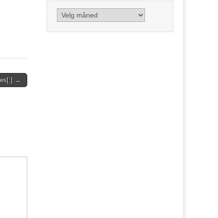
Arkiv
nes[:] →