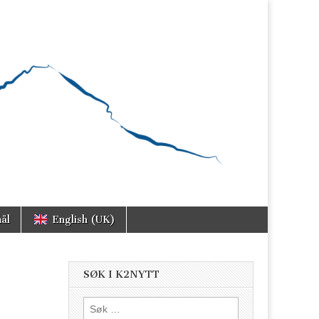
ål
English (UK)
SØK I K2NYTT
Søk