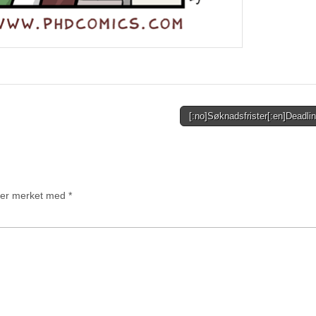
[:no]Søknadsfrister[:en]Deadli
t er merket med
*