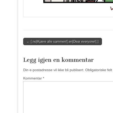
Post
← [:no]Kjære alle sammen![:en]Dear everyone![:]
navigation
Legg igjen en kommentar
Din e-postadresse vil ikke bli publisert.
Obligatoriske fel
Kommentar
*