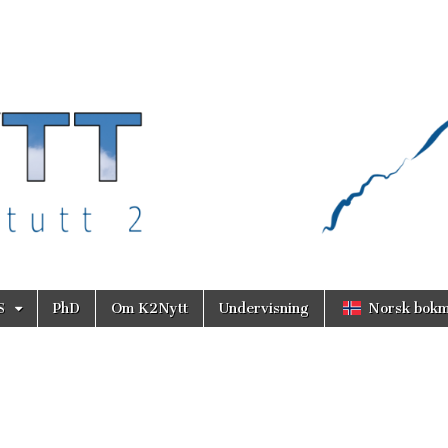
S
PhD
Om K2Nytt
Undervisning
Norsk bokm