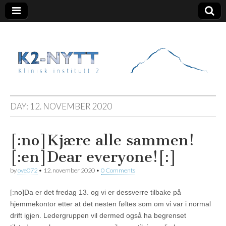
K2 Nytt
DAY:
12. NOVEMBER 2020
[:no]Kjære alle sammen!
[:en]Dear everyone![:]
by
ove072
•
12. november 2020
•
0 Comments
[:no]Da er det fredag 13. og vi er dessverre tilbake på
hjemmekontor etter at det nesten føltes som om vi var i normal
drift igjen. Ledergruppen vil dermed også ha begrenset