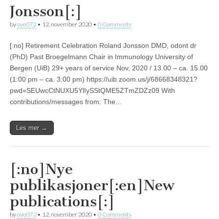
Jonsson[:]
by
ove072
•
12. november 2020
•
0 Comments
[:no] Retirement Celebration Roland Jonsson DMD, odont dr
(PhD) Past Broegelmann Chair in Immunology University of
Bergen (UiB) 29+ years of service Nov, 2020 / 13.00 – ca. 15.00
(1:00 pm – ca. 3:00 pm) https://uib.zoom.us/j/68668348321?
pwd=SEUwcCtNUXU5YlIySStQME5ZTmZDZz09 With
contributions/messages from: The…
Les mer →
[:no]Nye
publikasjoner[:en]New
publications[:]
by
ove072
•
12. november 2020
•
0 Comments