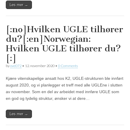
Les mer →
[:no]Hvilken UGLE tilhører
du?[:en]Norwegian:
Hvilken UGLE tilhører du?
[:]
by
ove072
•
12. november 2020
•
0 Comments
Kjære vitenskapelige ansatt hos K2, UGLE-strukturen ble innført
august 2020, og vi planlegger et treff med alle UGLEne i slutten
av november. Som en del av arbeidet med innføre UGLE som
en god og tydelig struktur, ønsker vi at dere…
Les mer →