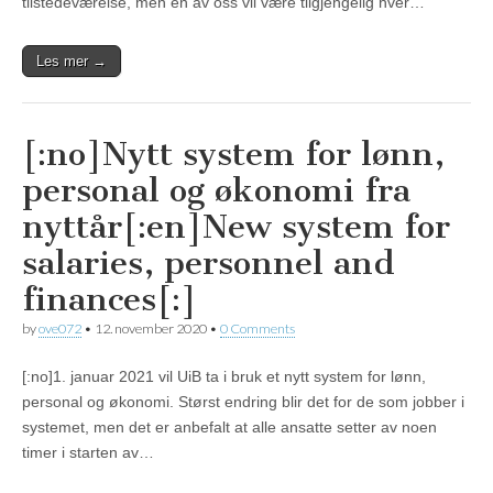
tilstedeværelse, men en av oss vil være tilgjengelig hver…
Les mer →
[:no]Nytt system for lønn,
personal og økonomi fra
nyttår[:en]New system for
salaries, personnel and
finances[:]
by
ove072
•
12. november 2020
•
0 Comments
[:no]1. januar 2021 vil UiB ta i bruk et nytt system for lønn,
personal og økonomi. Størst endring blir det for de som jobber i
systemet, men det er anbefalt at alle ansatte setter av noen
timer i starten av…