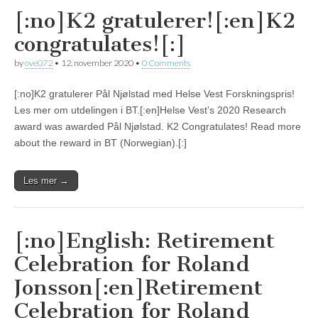
[:no]K2 gratulerer![:en]K2
congratulates![:]
by
ove072
•
12. november 2020
•
0 Comments
[:no]K2 gratulerer Pål Njølstad med Helse Vest Forskningspris!
Les mer om utdelingen i BT.[:en]Helse Vest’s 2020 Research
award was awarded Pål Njølstad. K2 Congratulates! Read more
about the reward in BT (Norwegian).[:]
Les mer →
[:no]English: Retirement
Celebration for Roland
Jonsson[:en]Retirement
Celebration for Roland