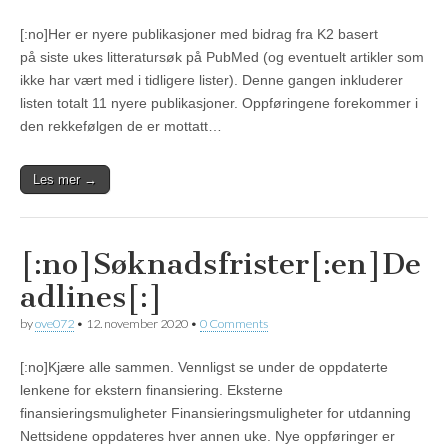
[:no]Her er nyere publikasjoner med bidrag fra K2 basert
på siste ukes litteratursøk på PubMed (og eventuelt artikler som
ikke har vært med i tidligere lister). Denne gangen inkluderer
listen totalt 11 nyere publikasjoner. Oppføringene forekommer i
den rekkefølgen de er mottatt…
Les mer →
[:no]Søknadsfrister[:en]De
adlines[:]
by
ove072
•
12. november 2020
•
0 Comments
[:no]Kjære alle sammen. Vennligst se under de oppdaterte
lenkene for ekstern finansiering. Eksterne
finansieringsmuligheter Finansieringsmuligheter for utdanning
Nettsidene oppdateres hver annen uke. Nye oppføringer er