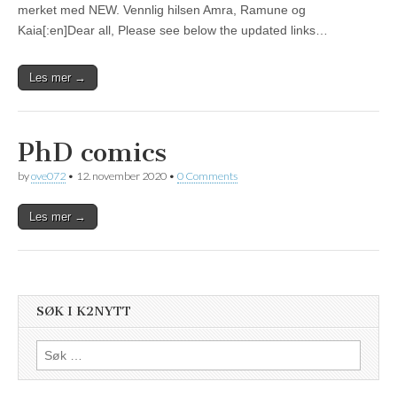
merket med NEW. Vennlig hilsen Amra, Ramune og
Kaia[:en]Dear all, Please see below the updated links…
Les mer →
PhD comics
by
ove072
•
12. november 2020
•
0 Comments
Les mer →
SØK I K2NYTT
Søk
etter: