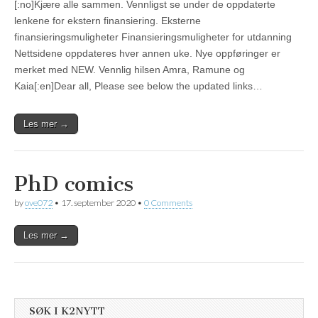
[:no]Kjære alle sammen. Vennligst se under de oppdaterte
lenkene for ekstern finansiering. Eksterne
finansieringsmuligheter Finansieringsmuligheter for utdanning
Nettsidene oppdateres hver annen uke. Nye oppføringer er
merket med NEW. Vennlig hilsen Amra, Ramune og
Kaia[:en]Dear all, Please see below the updated links…
Les mer →
PhD comics
by
ove072
•
17. september 2020
•
0 Comments
Les mer →
SØK I K2NYTT