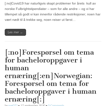
[:no]Covid19 har naturligvis skapt problemer for årets kull av
norske Fulbrightstipendiater – som for alle andre – og vi har
tillempet så godt vi kan innenfor rådende restriksjoner; noen har
vært nødt til å trekke seg, noen reiser ut først…
Les mer →
[:no]Forespørsel om tema
for bacheloroppgaver i
human
ernæring[:en]Norwegian:
Forespørsel om tema for
bacheloroppgaver i human
ernæring[:]
by
ove072
•
17. september 2020
•
0 Comments