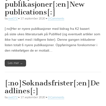
publikasjoner[:en]New
publications[:]
by
ove072
•
17. september 2020
•
0 Comments
[:no]Her er nyere publikasjoner med bidrag fra K2 basert
på siste ukes litteratursøk på PubMed (og eventuelt artikler som
ikke har vært med i tidligere lister). Denne gangen inkluderer
listen totalt 6 nyere publikasjoner. Oppføringene forekommer i
den rekkefølgen de er mottatt…
Les mer →
[:no]Søknadsfrister[:en]De
adlines[:]
by
ove072
•
17. september 2020
•
0 Comments