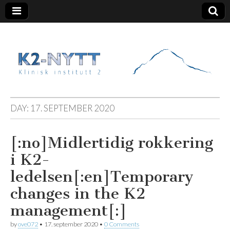
K2 Nytt
DAY:
17. SEPTEMBER 2020
[:no]Midlertidig rokkering
i K2-
ledelsen[:en]Temporary
changes in the K2
management[:]
by
ove072
•
17. september 2020
•
0 Comments