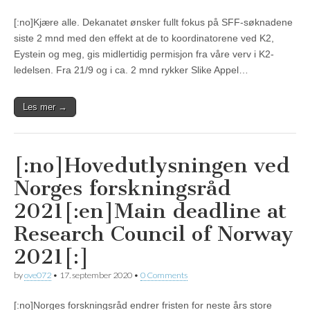
[:no]Kjære alle. Dekanatet ønsker fullt fokus på SFF-søknadene
siste 2 mnd med den effekt at de to koordinatorene ved K2,
Eystein og meg, gis midlertidig permisjon fra våre verv i K2-
ledelsen. Fra 21/9 og i ca. 2 mnd rykker Slike Appel…
Les mer →
[:no]Hovedutlysningen ved
Norges forskningsråd
2021[:en]Main deadline at
Research Council of Norway
2021[:]
by
ove072
•
17. september 2020
•
0 Comments
[:no]Norges forskningsråd endrer fristen for neste års store