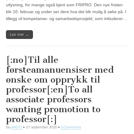
utlysning, for mange også kjent som FRIPRO. Den nye fristen
blir 10. februar og under ser dere hva det blir mulig å søke på. I
tillegg vil kompetanse- og samarbeidsprosjekt, som inkluderer…
Les mer →
[:no]Til alle
førsteamanuensiser med
ønske om opprykk til
professor[:en]To all
associate professors
wanting promotion to
professor[:]
by
ove072
•
17. september 2020
•
0 Comments