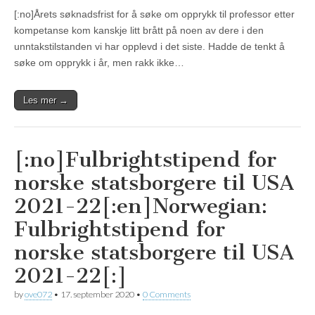
[:no]Årets søknadsfrist for å søke om opprykk til professor etter
kompetanse kom kanskje litt brått på noen av dere i den
unntakstilstanden vi har opplevd i det siste. Hadde de tenkt å
søke om opprykk i år, men rakk ikke…
Les mer →
[:no]Fulbrightstipend for
norske statsborgere til USA
2021-22[:en]Norwegian:
Fulbrightstipend for
norske statsborgere til USA
2021-22[:]
by
ove072
•
17. september 2020
•
0 Comments