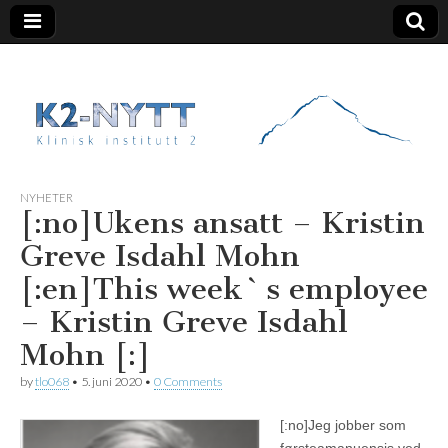
K2 Nytt
NYHETER
[:no]Ukens ansatt – Kristin
Greve Isdahl Mohn
[:en]This week`s employee
– Kristin Greve Isdahl
Mohn [:]
by
tlo068
•
5. juni 2020
•
0 Comments
[:no]
Jeg jobber som