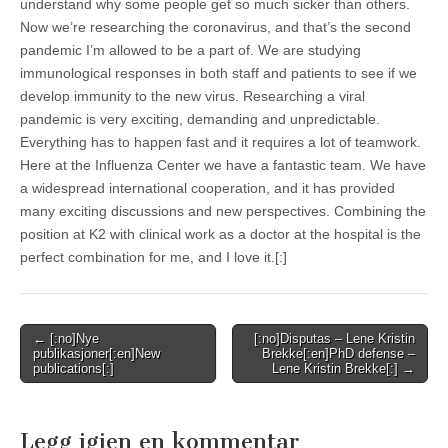
understand why some people get so much sicker than others.
Now we’re researching the coronavirus, and that’s the second
pandemic I’m allowed to be a part of. We are studying
immunological responses in both staff and patients to see if we
develop immunity to the new virus. Researching a viral
pandemic is very exciting, demanding and unpredictable.
Everything has to happen fast and it requires a lot of teamwork.
Here at the Influenza Center we have a fantastic team. We have
a widespread international cooperation, and it has provided
many exciting discussions and new perspectives. Combining the
position at K2 with clinical work as a doctor at the hospital is the
perfect combination for me, and I love it.[:]
Post
← [:no]Nye
[:no]Disputas – Lene Kristin
publikasjoner[:en]New
Brekke[:en]PhD defense –
navigation
publications[:]
Lene Kristin Brekke[:] →
Legg igjen en kommentar