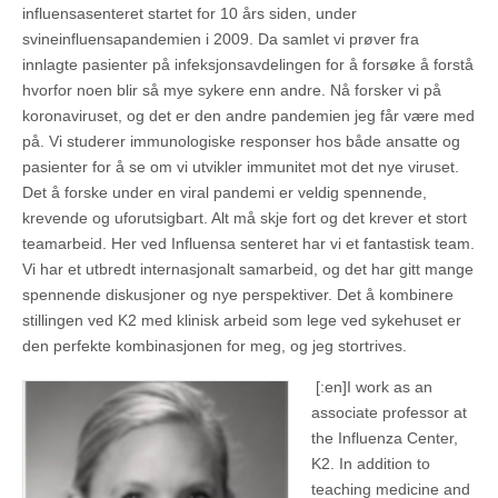
influensasenteret startet for 10 års siden, under
svineinfluensapandemien i 2009. Da samlet vi prøver fra
innlagte pasienter på infeksjonsavdelingen for å forsøke å forstå
hvorfor noen blir så mye sykere enn andre. Nå forsker vi på
koronaviruset, og det er den andre pandemien jeg får være med
på. Vi studerer immunologiske responser hos både ansatte og
pasienter for å se om vi utvikler immunitet mot det nye viruset.
Det å forske under en viral pandemi er veldig spennende,
krevende og uforutsigbart. Alt må skje fort og det krever et stort
teamarbeid. Her ved Influensa senteret har vi et fantastisk team.
Vi har et utbredt internasjonalt samarbeid, og det har gitt mange
spennende diskusjoner og nye perspektiver. Det å kombinere
stillingen ved K2 med klinisk arbeid som lege ved sykehuset er
den perfekte kombinasjonen for meg, og jeg stortrives.
[:en]
I work as an
associate professor at
the Influenza Center,
K2. In addition to
teaching medicine and